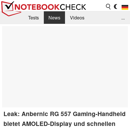
Tests
News
Videos
...
Benchmarks & Tech
Externe Tests
Kaufberatung
Deals
Suche
Jobs
Forum
Leak: Anbernic RG 557 Gaming-Handheld
bietet AMOLED-Display und schnellen