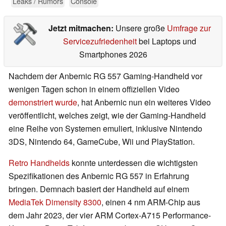
Leaks / Rumors
Console
Jetzt mitmachen:
Unsere große
Umfrage zur
Servicezufriedenheit
bei Laptops und
Smartphones 2026
Nachdem der Anbernic RG 557 Gaming-Handheld vor
wenigen Tagen schon in einem offiziellen Video
demonstriert wurde
, hat Anbernic nun ein weiteres Video
veröffentlicht, welches zeigt, wie der Gaming-Handheld
eine Reihe von Systemen emuliert, inklusive Nintendo
3DS, Nintendo 64, GameCube, Wii und PlayStation.
Retro Handhelds
konnte unterdessen die wichtigsten
Spezifikationen des Anbernic RG 557 in Erfahrung
bringen. Demnach basiert der Handheld auf einem
MediaTek Dimensity 8300
, einen 4 nm ARM-Chip aus
dem Jahr 2023, der vier ARM Cortex-A715 Performance-