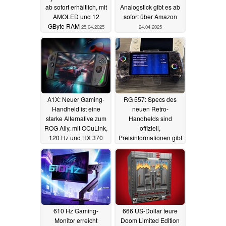
ab sofort erhältlich, mit
Analogstick gibt es ab
AMOLED und 12
sofort über Amazon
GByte RAM
25.04.2025
24.04.2025
A1X: Neuer Gaming-
RG 557: Specs des
Handheld ist eine
neuen Retro-
starke Alternative zum
Handhelds sind
ROG Ally, mit OCuLink,
offiziell,
120 Hz und HX 370
Preisinformationen gibt
es ebenfalls
17.04.2025
17.04.2025
610 Hz Gaming-
666 US-Dollar teure
Monitor erreicht
Doom Limited Edition