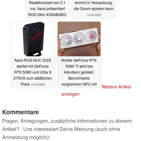
Reaktionszeit von 0,1
kommt in Verpackung,
ms: Asus präsentiert
die Doom spielen kann
ROG Strix XG248Q5G-
14.04.2025
P
14.04.2025
Asus ROG NUC 2025
Nvidia GeForce RTX
startet mit GeForce
5060 Ti wird bei
RTX 5080 und Ultra 9
Händlern gelistet,
275HX zum stattlichen
Benchmarks
Preis
vergleichen GPU mit
14.04.2025
Weitere Artikel
RTX 4060 Ti und RTX
anzeigen
5070
14.04.2025
Kommentare
Fragen, Anregungen, zusätzliche Informationen zu diesem
Artikel? - Uns interessiert Deine Meinung (auch ohne
Anmeldung möglich)!