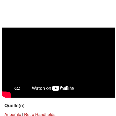
Quelle(n)
Anbernic
|
Retro Handhelds