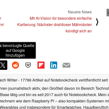
Neuere News
r
Mit AI-Vision für besonders einfache
⟩
mi
Kartierung: Nächster drahtloser Mähroboter
kündigt sich an
s bevorzugte Quelle
auf Google
hinzufügen
Tech Writer
- 17786 Artikel auf Notebookcheck veröffentlicht
seit
ahren journalistisch aktiv, den Großteil davon im Bereich Techn
se tätig und bin es seit 2017 auch für Notebookcheck. Mein ak
rechnern wie dem Raspberry Pi – also kompakten Systemen mit
n Wearables und insbesondere für Smartwatches. Hauptberuflich