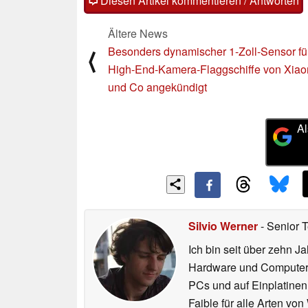
Diesen Artikel kommentieren / Antworten
Ältere News
Besonders dynamischer 1-Zoll-Sensor fü
⟨
High-End-Kamera-Flaggschiffe von Xiao
und Co angekündigt
Al
Silvio Werner
- Senior 
Ich bin seit über zehn J
Hardware und ComputerBa
PCs und auf Einplatinen
Faible für alle Arten vo