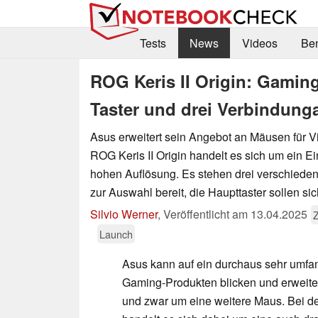
Tests
News
Videos
Be
ROG Keris II Origin: Gamin
Taster und drei Verbindung
Asus erweitert sein Angebot an Mäusen für Vi
ROG Keris II Origin handelt es sich um ein E
hohen Auflösung. Es stehen drei verschiede
zur Auswahl bereit, die Haupttaster sollen s
Silvio Werner
,
Veröffentlicht am
13.04.2025
Launch
Asus kann auf ein durchaus sehr umfan
Gaming-Produkten blicken und erweiter
und zwar um eine weitere Maus. Bei d