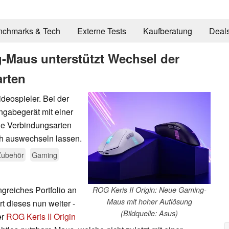
nchmarks & Tech
Externe Tests
Kaufberatung
Deal
g-Maus unterstützt Wechsel der
arten
deospieler. Bei der
ingabegerät mit einer
ne Verbindungsarten
ich auswechseln lassen.
Zubehör
Gaming
greiches Portfolio an
ROG Keris II Origin: Neue Gaming-
Maus mit hoher Auflösung
t dieses nun weiter -
(Bildquelle: Asus)
er
ROG Keris II Origin