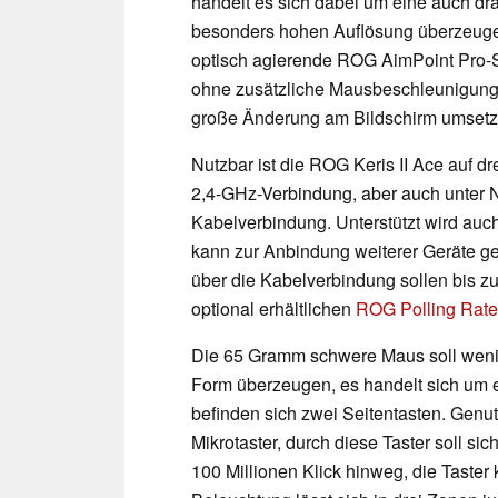
handelt es sich dabei um eine auch dra
besonders hohen Auflösung überzeugen 
optisch agierende ROG AimPoint Pro-S
ohne zusätzliche Mausbeschleunigung 
große Änderung am Bildschirm umsetz
Nutzbar ist die ROG Keris II Ace auf dr
2,4-GHz-Verbindung, aber auch unter 
Kabelverbindung. Unterstützt wird auc
kann zur Anbindung weiterer Geräte gen
über die Kabelverbindung sollen bis zu
optional erhältlichen
ROG Polling Rate
Die 65 Gramm schwere Maus soll weni
Form überzeugen, es handelt sich um 
befinden sich zwei Seitentasten. Genu
Mikrotaster, durch diese Taster soll si
100 Millionen Klick hinweg, die Taste