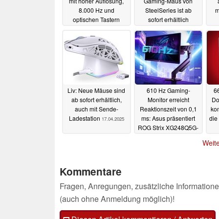
mit hoher Auflösung,
Gaming-Maus von
8.000 Hz und
SteelSeries ist ab
m
optischen Tastern
sofort erhältlich
16.09.2025
22.05.2025
Liv: Neue Mäuse sind
610 Hz Gaming-
66
ab sofort erhältlich,
Monitor erreicht
Do
auch mit Sende-
Reaktionszeit von 0,1
ko
Ladestation
ms: Asus präsentiert
die
17.04.2025
ROG Strix XG248Q5G-
P
14.04.2025
Weite
Kommentare
Fragen, Anregungen, zusätzliche Informatione
(auch ohne Anmeldung möglich)!