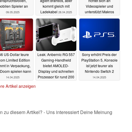
anspruchsvollen,
agiert drahtlos, aber
richtet sich an
obilen Spieler an
kommt gleich mit
Videospieler und
Ladekabel
unterstützt Makros
09.05.2025
28.04.2025
25.04.2025
6 US-Dollar teure
Leak: Anbernic RG 557
Sony erhöht Preis der
om Limited Edition
Gaming-Handheld
PlayStation 5, Konsole
mmt in Verpackung,
bietet AMOLED-
ist jetzt teurer als
 Doom spielen kann
Display und schnellen
Nintendo Switch 2
Prozessor für rund 200
14.04.2025
14.04.2025
US-Dollar
14.04.2025
re Artikel anzeigen
n zu diesem Artikel? - Uns interessiert Deine Meinung