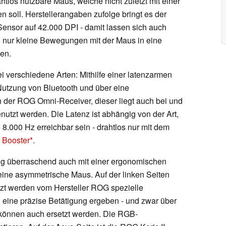
htlos nutzbare Maus, welche nicht zuletzt mit einer
soll. Herstellerangaben zufolge bringt es der
ensor auf 42.000 DPI - damit lassen sich auch
nur kleine Bewegungen mit der Maus in eine
en.
ei verschiedene Arten: Mithilfe einer latenzarmen
Nutzung von Bluetooth und über eine
h der ROG Omni-Receiver, dieser liegt auch bei und
utzt werden. Die Latenz ist abhängig von der Art,
 8.000 Hz erreichbar sein - drahtlos nur mit dem
 Booster
.
g überraschend auch mit einer ergonomischen
eine asymmetrische Maus. Auf der linken Seiten
tzt werden vom Hersteller ROG spezielle
ch eine präzise Betätigung ergeben - und zwar über
r können auch ersetzt werden. Die RGB-