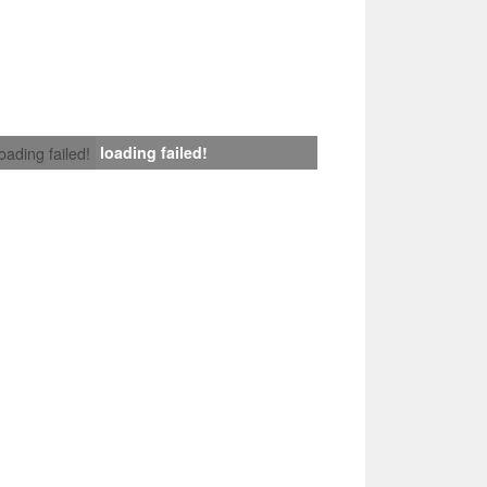
loading failed!
loading failed!