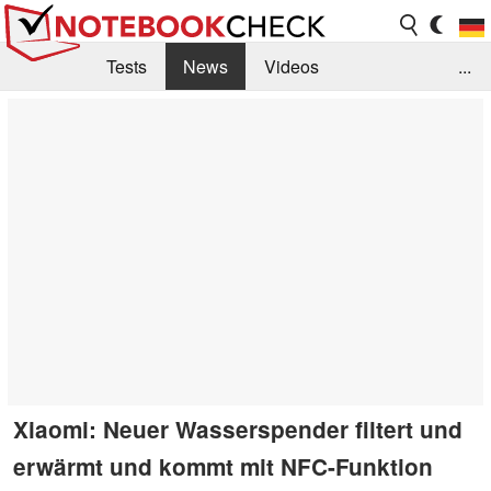
Tests
News
Videos
...
Benchmarks & Tech
Externe Tests
Kaufberatung
Deals
Suche
Jobs
Forum
Xiaomi: Neuer Wasserspender filtert und
erwärmt und kommt mit NFC-Funktion