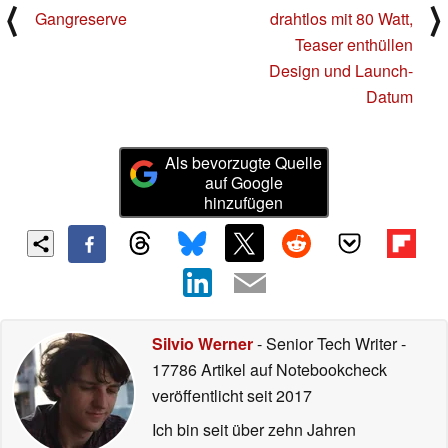
⟨
⟩
Gangreserve
drahtlos mit 80 Watt,
Teaser enthüllen
Design und Launch-
Datum
Als bevorzugte Quelle
auf Google
hinzufügen
Silvio Werner
- Senior Tech Writer
-
17786 Artikel auf Notebookcheck
veröffentlicht
seit 2017
Ich bin seit über zehn Jahren