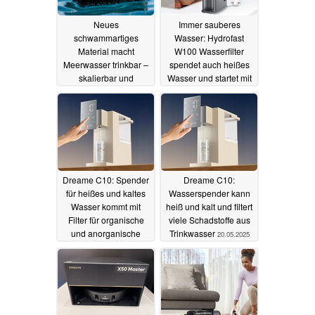
Neues
Immer sauberes
schwammartiges
Wasser: Hydrofast
Material macht
W100 Wasserfilter
Meerwasser trinkbar –
spendet auch heißes
skalierbar und
Wasser und startet mit
solarbetrieben
Rabatt (Ad)
27.06.2025
08.07.2025
Dreame C10: Spender
Dreame C10:
für heißes und kaltes
Wasserspender kann
Wasser kommt mit
heiß und kalt und filtert
Filter für organische
viele Schadstoffe aus
und anorganische
Trinkwasser
20.05.2025
Schadstoffe
18.06.2025