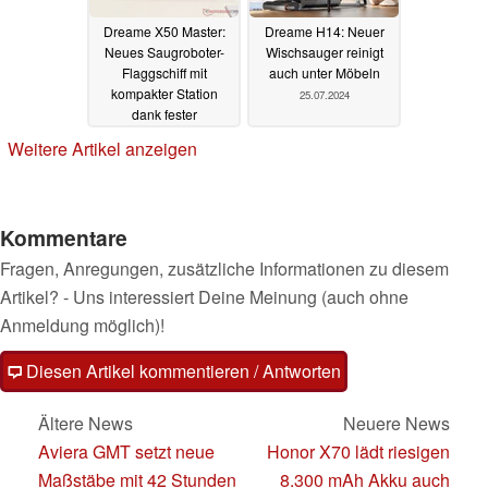
Dreame X50 Master:
Dreame H14: Neuer
Neues Saugroboter-
Wischsauger reinigt
Flaggschiff mit
auch unter Möbeln
kompakter Station
25.07.2024
dank fester
Wasserinstallation
Weitere Artikel anzeigen
15.01.2025
Kommentare
Fragen, Anregungen, zusätzliche Informationen zu diesem
Artikel? - Uns interessiert Deine Meinung (auch ohne
Anmeldung möglich)!
Diesen Artikel kommentieren / Antworten
Ältere News
Neuere News
Aviera GMT setzt neue
Honor X70 lädt riesigen
Maßstäbe mit 42 Stunden
8.300 mAh Akku auch