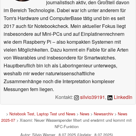
journalistisch aktiv, den Großteil davon
im Bereich Technologie. Dabei war ich unter anderem für
Tom's Hardware und ComputerBase tätig und bin es seit
2017 auch für Notebookcheck. Mein aktueller Fokus liegt
insbesondere auf Mini-PCs und auf Einplatinenrechnern
wie dem Raspberry Pi – also kompakten Systemen mit
vielen Möglichkeiten. Dazu kommt ein Faible für alle Arten
von Wearables und insbesondere für Smartwatches.
Hauptberuflich bin ich als Laboringenieur unterwegs,
weshalb mir weder naturwissenschaftliche
Zusammenhänge noch die Interpretation komplexer
Messungen fern liegen.
Kontakt:
silvio39191
,
LinkedIn
>
Notebook Test, Laptop Test und News
>
News
>
Newsarchiv
>
News
2025-07
> Xiaomi: Neuer Wasserspender filtert und erwärmt und kommt mit
NFC-Funktion
Autor: Silvio Werner, 8.07.2025 (Update: 8.07.2025)