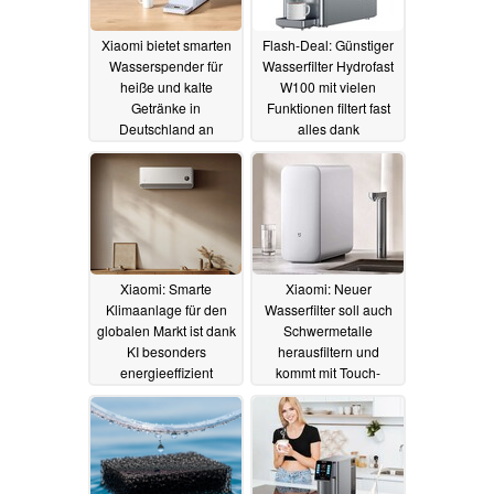
Xiaomi bietet smarten
Flash-Deal: Günstiger
Wasserspender für
Wasserfilter Hydrofast
heiße und kalte
W100 mit vielen
Getränke in
Funktionen filtert fast
Deutschland an
alles dank
Umkehrosmose
28.09.2025
28.07.2025
Xiaomi: Smarte
Xiaomi: Neuer
Klimaanlage für den
Wasserfilter soll auch
globalen Markt ist dank
Schwermetalle
KI besonders
herausfiltern und
energieeffizient
kommt mit Touch-
Bedienung
14.07.2025
09.07.2025