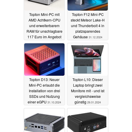
Topton Mini-PC mit
Topton F12 Mini-PC
AMD Achtkern-CPU
steckt Meteor Lake-H
und erweiterbarem
und Thunderbolt 4 in
RAM für unschlagbare
platzsparendes
117 Euro im Angebot
Gehäuse
31.12.2024
19.06.2025
Topton D13: Neuer
Topton L10: Dieser
Mini-PC erlaubt die
Laptop bringt zwei
Installation von drei
Monitore mit - und ist
SSDs und Nutzung
vergleichsweise
einer eGPU
günstig
31.10.2024
29.01.2024