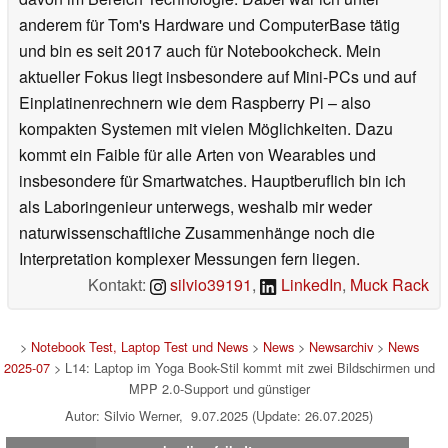
anderem für Tom's Hardware und ComputerBase tätig
und bin es seit 2017 auch für Notebookcheck. Mein
aktueller Fokus liegt insbesondere auf Mini-PCs und auf
Einplatinenrechnern wie dem Raspberry Pi – also
kompakten Systemen mit vielen Möglichkeiten. Dazu
kommt ein Faible für alle Arten von Wearables und
insbesondere für Smartwatches. Hauptberuflich bin ich
als Laboringenieur unterwegs, weshalb mir weder
naturwissenschaftliche Zusammenhänge noch die
Interpretation komplexer Messungen fern liegen.
Kontakt:
silvio39191
,
LinkedIn
,
Muck Rack
>
Notebook Test, Laptop Test und News
>
News
>
Newsarchiv
>
News
2025-07
> L14: Laptop im Yoga Book-Stil kommt mit zwei Bildschirmen und
MPP 2.0-Support und günstiger
Autor: Silvio Werner, 9.07.2025 (Update: 26.07.2025)