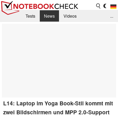
Tests
News
Videos
...
Benchmarks & Tech
Externe Tests
Kaufberatung
Deals
Suche
Jobs
Forum
L14: Laptop im Yoga Book-Stil kommt mit
zwei Bildschirmen und MPP 2.0-Support