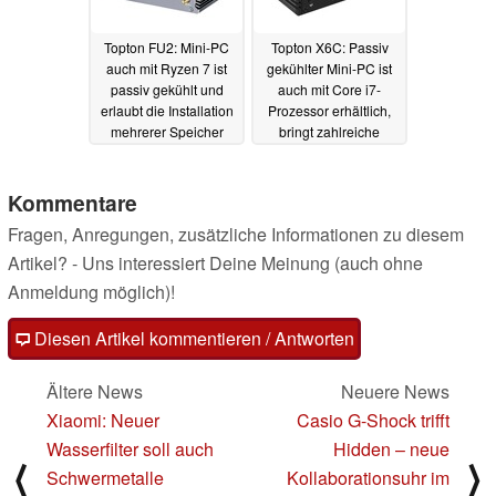
Topton FU2: Mini-PC
Topton X6C: Passiv
auch mit Ryzen 7 ist
gekühlter Mini-PC ist
passiv gekühlt und
auch mit Core i7-
erlaubt die Installation
Prozessor erhältlich,
mehrerer Speicher
bringt zahlreiche
schnelle
13.12.2023
Netzwerkanschlüsse
mit
Kommentare
04.12.2023
Fragen, Anregungen, zusätzliche Informationen zu diesem
Artikel? - Uns interessiert Deine Meinung (auch ohne
Anmeldung möglich)!
Diesen Artikel kommentieren / Antworten
Ältere News
Neuere News
Xiaomi: Neuer
Casio G-Shock trifft
Wasserfilter soll auch
Hidden – neue
⟨
⟩
Schwermetalle
Kollaborationsuhr im