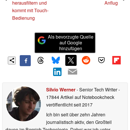
herausfiltern und
Anflug
kommt mit Touch-
Bedienung
Als bevorzugte Quelle
auf Google
hinzufügen
Silvio Werner
- Senior Tech Writer
-
17844 Artikel auf Notebookcheck
veröffentlicht
seit 2017
Ich bin seit über zehn Jahren
journalistisch aktiv, den Großteil
davon im Bereich Technologie. Dabei war ich unter