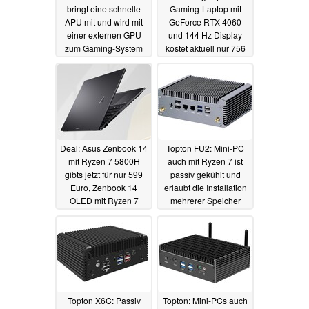
bringt eine schnelle
Gaming-Laptop mit
APU mit und wird mit
GeForce RTX 4060
einer externen GPU
und 144 Hz Display
zum Gaming-System
kostet aktuell nur 756
Euro
01.06.2024
05.02.2024
Deal: Asus Zenbook 14
Topton FU2: Mini-PC
mit Ryzen 7 5800H
auch mit Ryzen 7 ist
gibts jetzt für nur 599
passiv gekühlt und
Euro, Zenbook 14
erlaubt die Installation
OLED mit Ryzen 7
mehrerer Speicher
7730U für 949 Euro
13.12.2023
31.01.2024
Topton X6C: Passiv
Topton: Mini-PCs auch