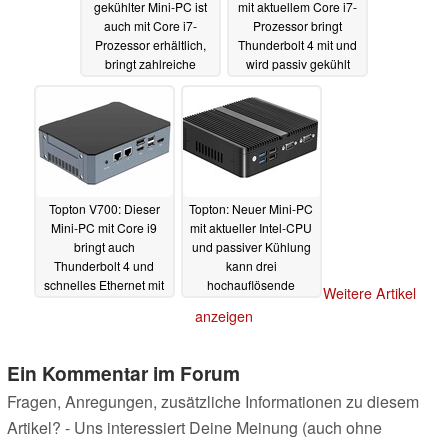
gekühlter Mini-PC ist
mit aktuellem Core i7-
auch mit Core i7-
Prozessor bringt
Prozessor erhältlich,
Thunderbolt 4 mit und
bringt zahlreiche
wird passiv gekühlt
schnelle
12.11.2023
Netzwerkanschlüsse
mit
04.12.2023
Topton V700: Dieser
Topton: Neuer Mini-PC
Mini-PC mit Core i9
mit aktueller Intel-CPU
bringt auch
und passiver Kühlung
Thunderbolt 4 und
kann drei
schnelles Ethernet mit
hochauflösende
Weitere Artikel
Displays versorgen
11.11.2023
anzeigen
07.10.2023
Ein Kommentar im Forum
Fragen, Anregungen, zusätzliche Informationen zu diesem
Artikel? - Uns interessiert Deine Meinung (auch ohne