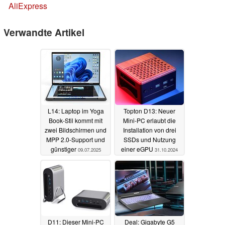
AliExpress
Verwandte Artikel
L14: Laptop im Yoga
Topton D13: Neuer
Book-Stil kommt mit
Mini-PC erlaubt die
zwei Bildschirmen und
Installation von drei
MPP 2.0-Support und
SSDs und Nutzung
günstiger
einer eGPU
09.07.2025
31.10.2024
D11: Dieser Mini-PC
Deal: Gigabyte G5