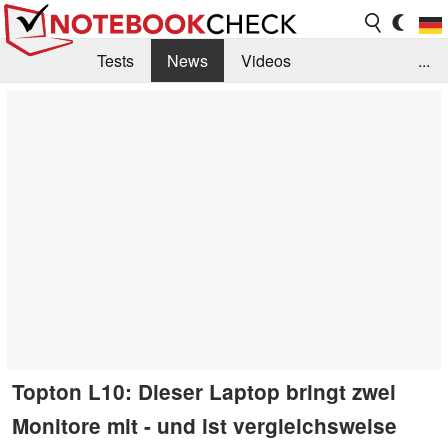
Tests
News
Videos
...
Benchmarks & Tech
Externe Tests
Kaufberatung
Deals
Suche
Jobs
Forum
Topton L10: Dieser Laptop bringt zwei
Monitore mit - und ist vergleichsweise