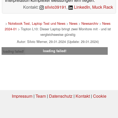
Interpretation komplexer Messungen fern liegen.
Kontakt:
silvio39191
,
LinkedIn
,
Muck Rack
>
Notebook Test, Laptop Test und News
>
News
>
Newsarchiv
>
News
2024-01
> Topton L10: Dieser Laptop bringt zwei Monitore mit - und ist
vergleichsweise günstig
Autor: Silvio Werner, 29.01.2024 (Update: 29.01.2024)
loading failed!
loading failed!
Impressum
|
Team
|
Datenschutz
|
Kontakt
|
Cookie
Einstellungen
| 08.08.2026 08:50
* Beim Kauf über einen Affiliate-Link kann Notebookcheck eine Vergütung
erhalten. Vielen Dank für Ihre Unterstützung!.