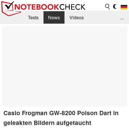
Tests
News
Videos
...
Benchmarks & Tech
Externe Tests
Kaufberatung
Deals
Suche
Jobs
Forum
Casio Frogman GW-8200 Poison Dart in
geleakten Bildern aufgetaucht