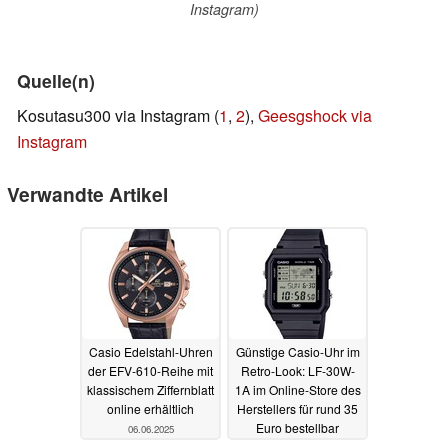
Instagram)
Quelle(n)
Kosutasu300 via Instagram (
1
,
2
),
Geesgshock via
Instagram
Verwandte Artikel
Casio Edelstahl-Uhren
Günstige Casio-Uhr im
der EFV-610-Reihe mit
Retro-Look: LF-30W-
klassischem Ziffernblatt
1A im Online-Store des
online erhältlich
Herstellers für rund 35
Euro bestellbar
06.06.2025
06.06.2025