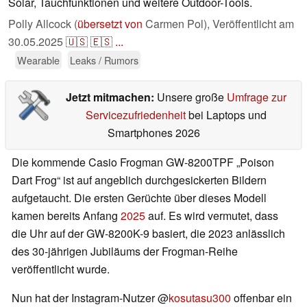
Solar, Tauchfunktionen und weitere Outdoor-Tools.
Polly Allcock (
übersetzt von
Carmen Pol),
Veröffentlicht am
30.05.2025
🇺🇸
🇪🇸
...
Wearable
Leaks / Rumors
Jetzt mitmachen:
Unsere große
Umfrage zur
Servicezufriedenheit
bei Laptops und
Smartphones 2026
Die kommende Casio Frogman GW-8200TPF „Poison
Dart Frog“ ist auf angeblich durchgesickerten Bildern
aufgetaucht. Die ersten Gerüchte über dieses Modell
kamen bereits Anfang
2025
auf. Es wird vermutet, dass
die Uhr auf der GW-8200K-9 basiert, die 2023 anlässlich
des 30-jährigen Jubiläums der Frogman-Reihe
veröffentlicht wurde.
Nun hat der Instagram-Nutzer @
kosutasu300
offenbar ein