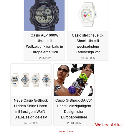
Casio AE-1000W
Casio stellt neue G-
Uhren mit
Shock Uhr mit
Weltzeitfunktion bald in
wechselndem
Europa erhältlich
Farbdesign vor
22.05.2025
15.05.2025
Neue Casio G-Shock
Casio G-Shock GA-V01
Hidden Shine Uhren
Uhr mit einzigartigem
mit frostigem Weiß-
Design feiert
Blau-Design geleakt
Europapremiere
25.04.2025
25.04.2025
Weitere Artikel
anzeigen