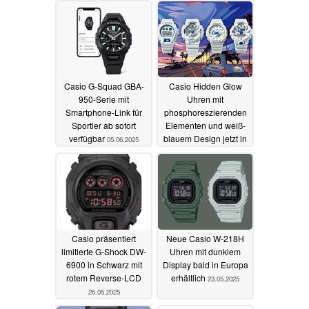
Casio G-Squad GBA-
Casio Hidden Glow
950-Serie mit
Uhren mit
Smartphone-Link für
phosphoreszierenden
Sportler ab sofort
Elementen und weiß-
verfügbar
blauem Design jetzt in
05.06.2025
Europa erhältlich
05.06.2025
Casio präsentiert
Neue Casio W-218H
limitierte G-Shock DW-
Uhren mit dunklem
6900 in Schwarz mit
Display bald in Europa
rotem Reverse-LCD
erhältlich
23.05.2025
26.05.2025