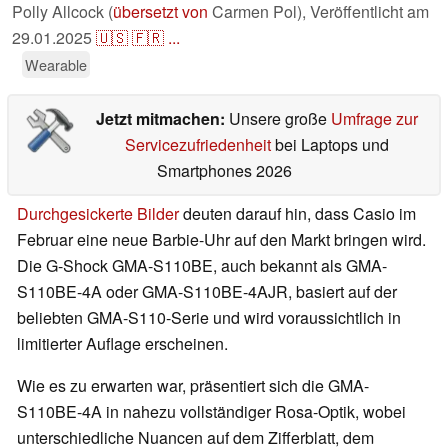
Polly Allcock (
übersetzt von
Carmen Pol),
Veröffentlicht am
29.01.2025
🇺🇸
🇫🇷
...
Wearable
Jetzt mitmachen:
Unsere große
Umfrage zur
Servicezufriedenheit
bei Laptops und
Smartphones 2026
Durchgesickerte Bilder
deuten darauf hin, dass Casio im
Februar eine neue Barbie-Uhr auf den Markt bringen wird.
Die G-Shock GMA-S110BE, auch bekannt als GMA-
S110BE-4A oder GMA-S110BE-4AJR, basiert auf der
beliebten GMA-S110-Serie und wird voraussichtlich in
limitierter Auflage erscheinen.
Wie es zu erwarten war, präsentiert sich die GMA-
S110BE-4A in nahezu vollständiger Rosa-Optik, wobei
unterschiedliche Nuancen auf dem Zifferblatt, dem