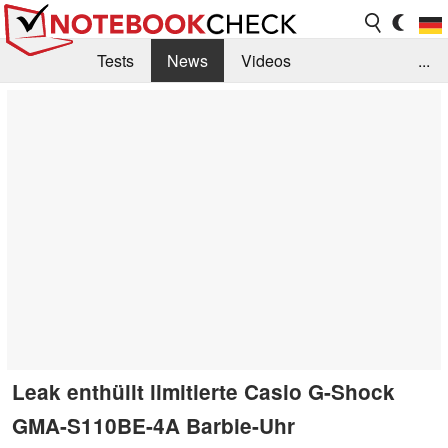
Tests
News
Videos
...
Benchmarks & Tech
Externe Tests
Kaufberatung
Deals
Suche
Jobs
Forum
Leak enthüllt limitierte Casio G-Shock
GMA-S110BE-4A Barbie-Uhr