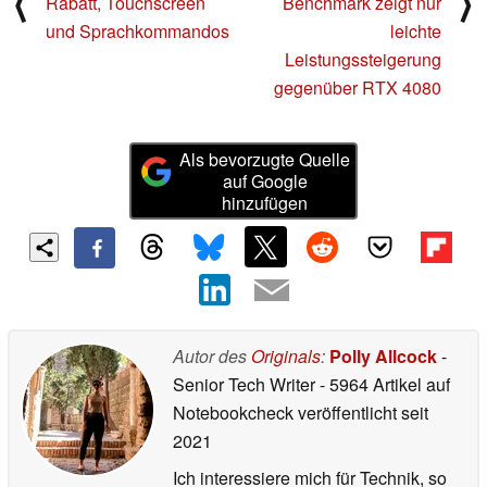
⟨
⟩
Rabatt, Touchscreen
Benchmark zeigt nur
und Sprachkommandos
leichte
Leistungssteigerung
gegenüber RTX 4080
Als bevorzugte Quelle
auf Google
hinzufügen
Autor des
Originals
:
Polly Allcock
-
Senior Tech Writer
- 5964 Artikel auf
Notebookcheck veröffentlicht
seit
2021
Ich interessiere mich für Technik, so