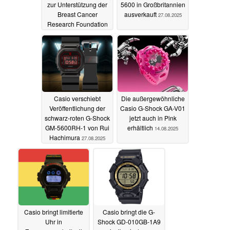
zur Unterstützung der
5600 in Großbritannien
Breast Cancer
ausverkauft
27.08.2025
Research Foundation
25.09.2025
Casio verschiebt
Die außergewöhnliche
Veröffentlichung der
Casio G-Shock GA-V01
schwarz-roten G-Shock
jetzt auch in Pink
GM-5600RH-1 von Rui
erhältlich
14.08.2025
Hachimura
27.08.2025
Casio bringt limitierte
Casio bringt die G-
Uhr in
Shock GD-010GB-1A9