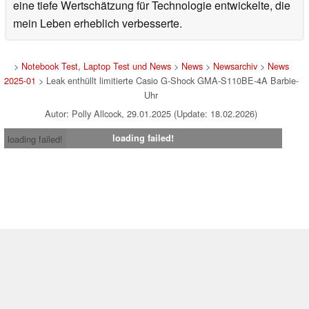
eine tiefe Wertschätzung für Technologie entwickelte, die
mein Leben erheblich verbesserte.
>
Notebook Test, Laptop Test und News
>
News
>
Newsarchiv
>
News
2025-01
> Leak enthüllt limitierte Casio G-Shock GMA-S110BE-4A Barbie-
Uhr
Autor: Polly Allcock, 29.01.2025 (Update: 18.02.2026)
loading failed!
loading failed!
Impressum
|
Team
|
Datenschutz
|
Kontakt
|
Cookie
Einstellungen
| 06.08.2026 16:25
* Beim Kauf über einen Affiliate-Link kann Notebookcheck eine Vergütung
erhalten. Vielen Dank für Ihre Unterstützung!.