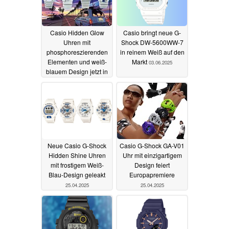
Casio Hidden Glow
Casio bringt neue G-
Uhren mit
Shock DW-5600WW-7
phosphoreszierenden
in reinem Weiß auf den
Elementen und weiß-
Markt
03.06.2025
blauem Design jetzt in
Europa erhältlich
05.06.2025
Neue Casio G-Shock
Casio G-Shock GA-V01
Hidden Shine Uhren
Uhr mit einzigartigem
mit frostigem Weiß-
Design feiert
Blau-Design geleakt
Europapremiere
25.04.2025
25.04.2025