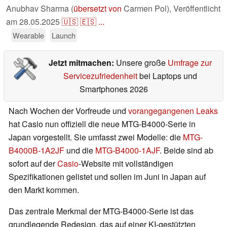
Anubhav Sharma (
übersetzt von
Carmen Pol),
Veröffentlicht
am
28.05.2025
🇺🇸
🇪🇸
...
Wearable
Launch
Jetzt mitmachen:
Unsere große
Umfrage zur
Servicezufriedenheit
bei Laptops und
Smartphones 2026
Nach Wochen der Vorfreude und
vorangegangenen
Leaks
hat Casio nun offiziell die neue MTG-B4000-Serie in
Japan vorgestellt. Sie umfasst zwei Modelle: die
MTG-
B4000B-1A2JF
und die
MTG-B4000-1AJF
. Beide sind ab
sofort auf der
Casio
-Website mit vollständigen
Spezifikationen gelistet und sollen im Juni in Japan auf
den Markt kommen.
Das zentrale Merkmal der MTG-B4000-Serie ist das
grundlegende Redesign, das auf einer KI-gestützten