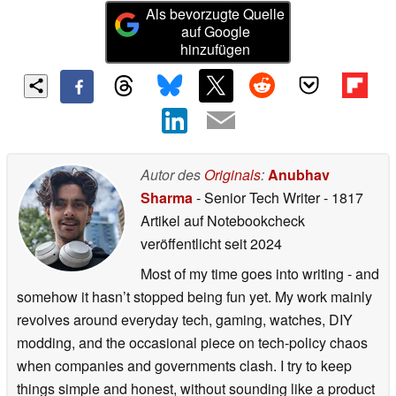
Als bevorzugte Quelle
auf Google
hinzufügen
Autor des
Originals
:
Anubhav
Sharma
- Senior Tech Writer
- 1817
Artikel auf Notebookcheck
veröffentlicht
seit 2024
Most of my time goes into writing - and
somehow it hasn’t stopped being fun yet. My work mainly
revolves around everyday tech, gaming, watches, DIY
modding, and the occasional piece on tech-policy chaos
when companies and governments clash. I try to keep
things simple and honest, without sounding like a product