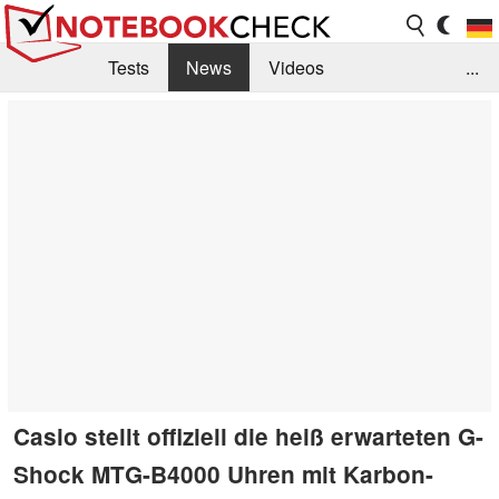
Tests
News
Videos
...
Benchmarks & Tech
Externe Tests
Kaufberatung
Deals
Suche
Jobs
Forum
Casio stellt offiziell die heiß erwarteten G-
Shock MTG-B4000 Uhren mit Karbon-