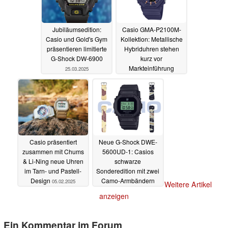
Jubiläumsedition:
Casio GMA-P2100M-
Casio und Gold's Gym
Kollektion: Metallische
präsentieren limitierte
Hybriduhren stehen
G-Shock DW-6900
kurz vor
Markteinführung
25.03.2025
24.03.2025
Casio präsentiert
Neue G-Shock DWE-
zusammen mit Chums
5600UD-1: Casios
& Li-Ning neue Uhren
schwarze
im Tarn- und Pastell-
Sonderedition mit zwei
Design
Camo-Armbändern
05.02.2025
Weitere Artikel
03.02.2025
anzeigen
Ein Kommentar im Forum