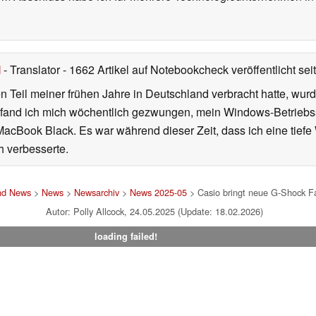
l
- Translator
- 1662 Artikel auf Notebookcheck veröffentlicht
sei
 Teil meiner frühen Jahre in Deutschland verbracht hatte, wur
7 fand ich mich wöchentlich gezwungen, mein Windows-Betriebssy
MacBook Black. Es war während dieser Zeit, dass ich eine tiefe
h verbesserte.
und News
>
News
>
Newsarchiv
>
News 2025-05
> Casio bringt neue G-Shock F
Autor: Polly Allcock, 24.05.2025 (Update: 18.02.2026)
loading failed!