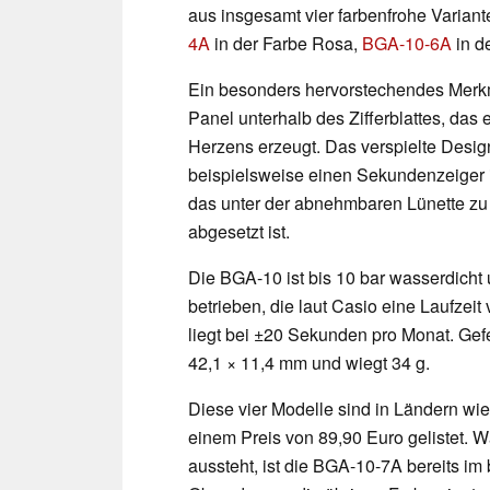
aus insgesamt vier farbenfrohe Varian
4A
in der Farbe Rosa,
BGA-10-6A
in d
Ein besonders hervorstechendes Merkmal
Panel unterhalb des Zifferblattes, das
Herzens erzeugt. Das verspielte Design
beispielsweise einen Sekundenzeiger i
das unter der abnehmbaren Lünette zu f
abgesetzt ist.
Die BGA-10 ist bis 10 bar wasserdich
betrieben, die laut Casio eine Laufzeit
liegt bei ±20 Sekunden pro Monat. Gefe
42,1 × 11,4 mm und wiegt 34 g.
Diese vier Modelle sind in Ländern wi
einem Preis von 89,90 Euro gelistet.
aussteht, ist die BGA-10-7A bereits im 