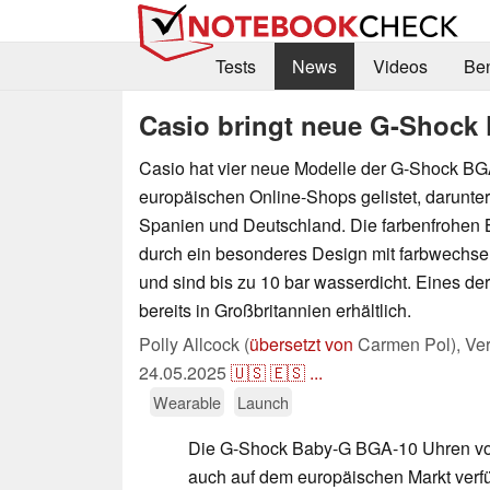
Tests
News
Videos
Be
Casio bringt neue G-Shock
Casio hat vier neue Modelle der G-Shock BG
europäischen Online-Shops gelistet, darunter
Spanien und Deutschland. Die farbenfrohen 
durch ein besonderes Design mit farbwechse
und sind bis zu 10 bar wasserdicht. Eines de
bereits in Großbritannien erhältlich.
Polly Allcock (
übersetzt von
Carmen Pol),
Ver
24.05.2025
🇺🇸
🇪🇸
...
Wearable
Launch
Die G-Shock Baby-G BGA-10 Uhren von
auch auf dem europäischen Markt verfü