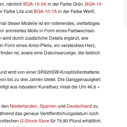
ten, nämlich
BGA-10-3A
in der Farbe Grün,
BGA-10-
er Farbe Lila und
BGA-10-7A
in der Farbe Weiß.
 dieser Modelle ist ein rotierendes, vielfarbiges
 ein animiertes Motiv in Form eines Farbwechsel-
 wird durch zusätzliche Details ergänzt, wie
n Form eines Amor-Pfeils, ein verstecktes Herz,
inden ist, sowie eine Datumsanzeige, die farblich
t und wird von einer SR920SW-Knopfzellenbatterie
 von bis zu drei Jahren bietet. Die Ganggenauigkeit
rtigt aus robustem Kunstharz misst die Uhr 46,6 ×
e den
Niederlanden
,
Spanien
und
Deutschland
zu
 Während das genaue Veröffentlichungsdatum noch
britischen
G-Shock Store
für 79,90 Pfund erhältlich.