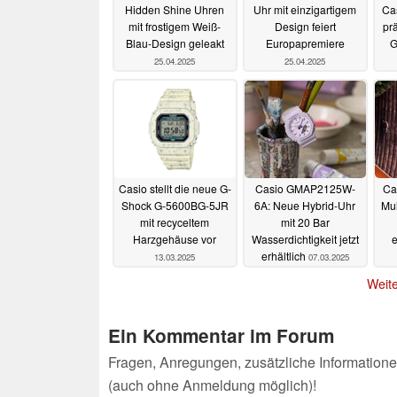
Hidden Shine Uhren
Uhr mit einzigartigem
Ca
mit frostigem Weiß-
Design feiert
prä
Blau-Design geleakt
Europapremiere
G
25.04.2025
25.04.2025
Casio stellt die neue G-
Casio GMAP2125W-
Ca
Shock G-5600BG-5JR
6A: Neue Hybrid-Uhr
Mul
mit recyceltem
mit 20 Bar
Harzgehäuse vor
Wasserdichtigkeit jetzt
e
erhältlich
13.03.2025
07.03.2025
Weite
Ein Kommentar im Forum
Fragen, Anregungen, zusätzliche Informatione
(auch ohne Anmeldung möglich)!