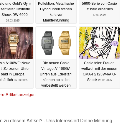
sio und Gold's Gym
Kollektion: Metallische
5600-Serie von Casio
sentieren limitierte
Hybriduhren stehen
ist bald erhältlich
-Shock DW-6900
kurz vor
17.03.2025
Markteinführung
25.03.2025
24.03.2025
sio A130WE: Neue
Die neuen Casio
Casio feiert Frauen
ti-Zeitzonen-Uhren
Vintage A1100GV-
weltweit mit der neuen
bald in Europa
Uhren aus Edelstahl
GMA-P2125W-6A G-
rhältlich
können ab sofort
Shock
05.03.2025
28.02.2025
vorbestellt werden
03.03.2025
re Artikel anzeigen
n zu diesem Artikel? - Uns interessiert Deine Meinung