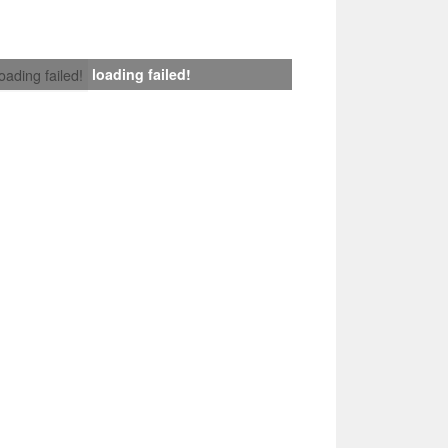
loading failed!
loading failed!