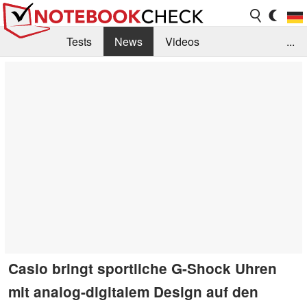
Tests
News
Videos
...
Benchmarks & Tech
Externe Tests
Kaufberatung
Deals
Suche
Jobs
Forum
Casio bringt sportliche G-Shock Uhren
mit analog-digitalem Design auf den