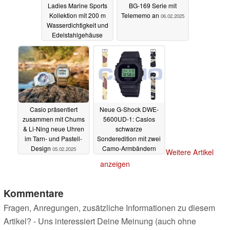
Ladies Marine Sports
BG-169 Serie mit
Kollektion mit 200 m
Telememo an
06.02.2025
Wasserdichtigkeit und
Edelstahlgehäuse
13.02.2025
Casio präsentiert
Neue G-Shock DWE-
zusammen mit Chums
5600UD-1: Casios
& Li-Ning neue Uhren
schwarze
im Tarn- und Pastell-
Sonderedition mit zwei
Design
Camo-Armbändern
05.02.2025
Weitere Artikel
03.02.2025
anzeigen
Kommentare
Fragen, Anregungen, zusätzliche Informationen zu diesem
Artikel? - Uns interessiert Deine Meinung (auch ohne