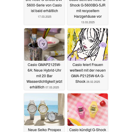
5600-Serie von Casio
Shock G-5600BG-5JR
ist bald erhältlich
mit recyceltem
Harzgehäuse vor
17.03.2025
13.03.2025
Casio GMAP2125W-
Casio feiert Frauen
6A: Neue Hybrid-Uhr
weltweit mit der neuen
mit 20 Bar
GMA-P2125W-6A G-
Wasserdichtigkeit jetzt
Shock
28.02.2025
erhältlich
07.03.2025
Neue Seiko Prospex
Casio kündigt G-Shock