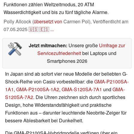
Funktionen zählen Weltzeitmodus, 20 ATM
Wasserdichtigkeit und bis zu fünf tägliche Alarme.
Polly Allcock (
übersetzt von
Carmen Pol),
Veröffentlicht am
07.05.2025
🇺🇸
🇪🇸
...
Jetzt mitmachen:
Unsere große
Umfrage zur
Servicezufriedenheit
bei Laptops und
Smartphones 2026
In Japan sind ab sofort vier neue Modelle der beliebten G-
Shock-Reihe von Casio vorbestellbar: die
GMA-P2100SA-
1A1
,
GMA-P2100SA-1A2
,
GMA-S120SA-7A1
und
GMA-
S120SA-7A2
. Die Uhren zeichnen sich durch sportliches
Design, hohe Widerstandsfähigkeit und praktische
Funktionen aus – darunter leuchtende Neobrite-Zeiger für
bessere Ablesbarkeit bei Dunkelheit.
Die GMA-P2100SA-Hybridmodelle verfügen über ein