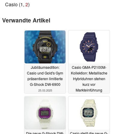
Casio (1,
2
)
Verwandte Artikel
Jubiläumsedition:
Casio GMA-P2100M-
Casio und Gold's Gym
Kollektion: Metallische
präsentieren limitierte
Hybriduhren stehen
G-Shock DW-6900
kurz vor
Markteinführung
25.03.2025
24.03.2025
Die neue G-Shock DW-
Casio stellt die neue G-