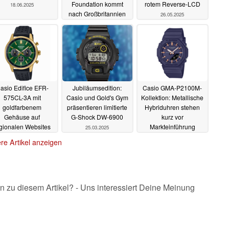
Foundation kommt
rotem Reverse-LCD
18.06.2025
nach Großbritannien
26.05.2025
02.06.2025
asio Edifice EFR-
Jubiläumsedition:
Casio GMA-P2100M-
575CL-3A mit
Casio und Gold's Gym
Kollektion: Metallische
goldfarbenem
präsentieren limitierte
Hybriduhren stehen
Gehäuse auf
G-Shock DW-6900
kurz vor
gionalen Websites
Markteinführung
25.03.2025
esichtet
02.05.2025
24.03.2025
re Artikel anzeigen
n zu diesem Artikel? - Uns interessiert Deine Meinung