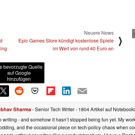
Neuere News
⟩
nd
Epic Games Store kündigt kostenlose Spiele
ding
im Wert von rund 40 Euro an
s bevorzugte Quelle
auf Google
hinzufügen
bhav Sharma
- Senior Tech Writer
- 1804 Artikel auf Notebookc
o writing - and somehow it hasn’t stopped being fun yet. My wo
dding, and the occasional piece on tech-policy chaos when com