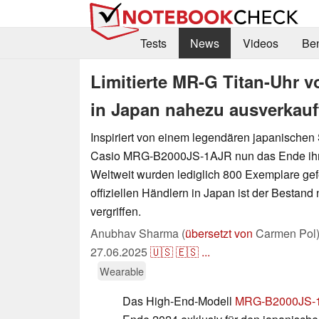
Tests
News
Videos
Be
Limitierte MR-G Titan-Uhr 
in Japan nahezu ausverkauf
Inspiriert von einem legendären japanischen 
Casio MRG-B2000JS-1AJR nun das Ende ihre
Weltweit wurden lediglich 800 Exemplare gefe
offiziellen Händlern in Japan ist der Bestand
vergriffen.
Anubhav Sharma (
übersetzt von
Carmen Pol
27.06.2025
🇺🇸
🇪🇸
...
Wearable
Das High-End-Modell
MRG-B2000JS-