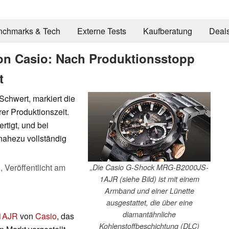
nchmarks & Tech
Externe Tests
Kaufberatung
Deal
von Casio: Nach Produktionsstopp
t
Schwert, markiert die
r Produktionszeit.
rtigt, und bei
 nahezu vollständig
),
Veröffentlicht am
„Die Casio G-Shock MRG-B2000JS-
1AJR (siehe Bild) ist mit einem
Armband und einer Lünette
ausgestattet, die über eine
diamantähnliche
1AJR
von
Casio
, das
Kohlenstoffbeschichtung (DLC)