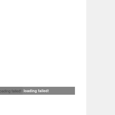
loading failed!
loading failed!