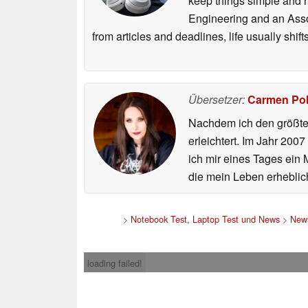
keep things simple and h
Engineering and an Asso
from articles and deadlines, life usually shi
Übersetzer:
Carmen Po
Nachdem ich den größten
erleichtert. Im Jahr 200
ich mir eines Tages ein 
die mein Leben erheblic
>
Notebook Test, Laptop Test und News
>
New
loading failed!