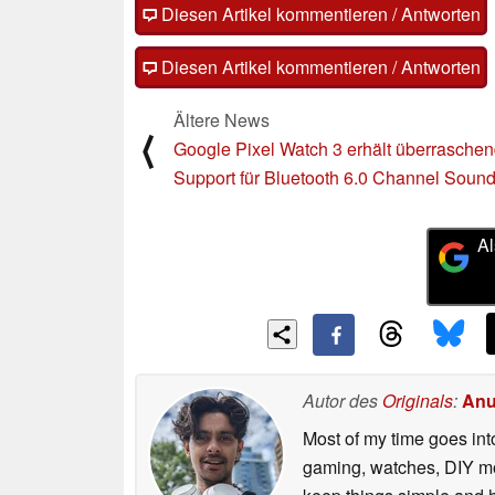
Diesen Artikel kommentieren / Antworten
Diesen Artikel kommentieren / Antworten
Ältere News
⟨
Google Pixel Watch 3 erhält überrasche
Support für Bluetooth 6.0 Channel Soun
Al
Autor des
Originals
:
Anu
Most of my time goes int
gaming, watches, DIY mo