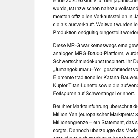
Ende 2024 exklusiv für den japanischen
wurde, ist inzwischen nahezu vollständi
meisten offiziellen Verkaufsstellen in
sie als ausverkauft. Weltweit wurden l
Produktion endgültig eingestellt worde
Diese MR-G war keineswegs eine gewöh
analogen MRG-B2000-Plattform, wurde 
Schwertschmiedekunst inspiriert. Ihr De
„Jūmangokumaru–Yō“, geschmiedet vom
Elemente traditioneller Katana-Bauwei
Kupfer-Titan-Lünette sowie die aufwend
Feilspuren auf Schwertangel erinnert.
Bei ihrer Markteinführung überschritt
Million Yen (europäischer Marktpreis: 
Millionengrenze – ein Statement, das 
sorgte. Dennoch überzeugte das Modell