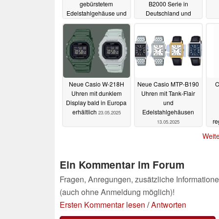
gebürstetem
B2000 Serie in
Edelstahlgehäuse und
Deutschland und
auffälligem Zifferblatt
Österreich erhältlich
09.07.2025
02.07.2025
Neue Casio W-218H
Neue Casio MTP-B190
C
Uhren mit dunklem
Uhren mit Tank-Flair
Display bald in Europa
und
erhältlich
Edelstahlgehäusen
23.05.2025
re
13.05.2025
g
Weite
Ein Kommentar im Forum
Fragen, Anregungen, zusätzliche Informatione
(auch ohne Anmeldung möglich)!
Ersten Kommentar lesen
/
Antworten