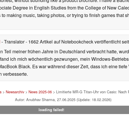
onest, without sounding like a product brochure. I have a Bac
ciate Degree in English Studies from the College of New Cale
fts to making music, taking photos, or trying to finish games th
l
- Translator
- 1662 Artikel auf Notebookcheck veröffentlicht
sei
 Teil meiner frühen Jahre in Deutschland verbracht hatte, wur
7 fand ich mich wöchentlich gezwungen, mein Windows-Betriebssy
MacBook Black. Es war während dieser Zeit, dass ich eine tiefe
h verbesserte.
s
>
Newsarchiv
>
News 2025-06
> Limitierte MR-G Titan-Uhr von Casio: Nach 
Autor: Anubhav Sharma, 27.06.2025 (Update: 18.02.2026)
loading failed!