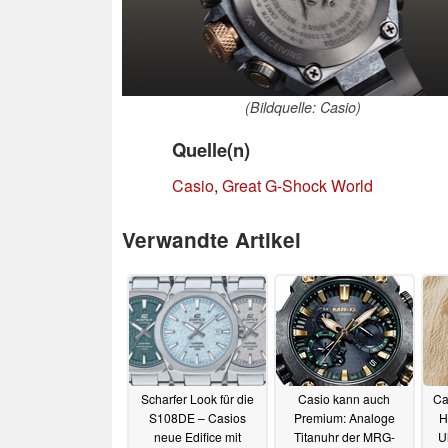
(Bildquelle: Casio)
Quelle(n)
Casio
,
Great G-Shock World
Verwandte Artikel
Scharfer Look für die
Casio kann auch
Ca
S108DE – Casios
Premium: Analoge
H
neue Edifice mit
Titanuhr der MRG-
U