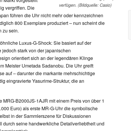
 Markt vorgestellt
verfügen. (Bildquelle: Casio)
g vergriffen. Die
 Japan führen die Uhr nicht mehr oder kennzeichnen
ediglich 800 Exemplare produziert – nun scheint die
n zu sein.
nliche Luxus-G-Shock: Sie basiert auf der
jedoch stark von der japanischen
sign orientiert sich an der legendären Klinge
 Meister Umetada Sadanobu. Die Uhr greift
se auf – darunter die markante mehrschichtige
ig eingravierte Yasurime-Struktur, die an
 die MRG-B2000JS-1AJR mit einem Preis von über 1
8.000 Euro) als erste MR-G-Uhr die symbolische
selbst in der Sammlerszene für Diskussionen
 durch seine handwerkliche Detailverliebtheit und