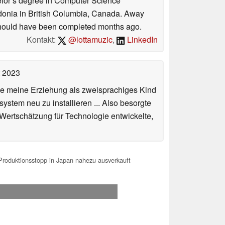
helor’s degree in Computer Science
donia in British Columbia, Canada. Away
at should have been completed months ago.
Kontakt:
@lottamuzic
,
LinkedIn
t 2023
de meine Erziehung als zweisprachiges Kind
stem neu zu installieren ... Also besorgte
 Wertschätzung für Technologie entwickelte,
Produktionsstopp in Japan nahezu ausverkauft