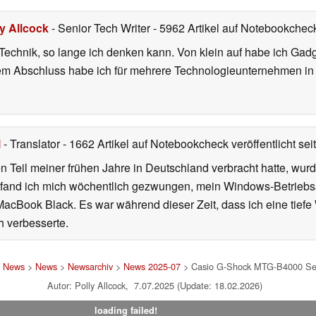
ly Allcock
- Senior Tech Writer
- 5962 Artikel auf Notebookcheck
r Technik, so lange ich denken kann. Von klein auf habe ich Gad
nem Abschluss habe ich für mehrere Technologieunternehmen i
l
- Translator
- 1662 Artikel auf Notebookcheck veröffentlicht
sei
 Teil meiner frühen Jahre in Deutschland verbracht hatte, wur
7 fand ich mich wöchentlich gezwungen, mein Windows-Betriebssy
MacBook Black. Es war während dieser Zeit, dass ich eine tiefe
h verbesserte.
d News
>
News
>
Newsarchiv
>
News 2025-07
> Casio G-Shock MTG-B4000 Serie
Autor: Polly Allcock, 7.07.2025 (Update: 18.02.2026)
loading failed!