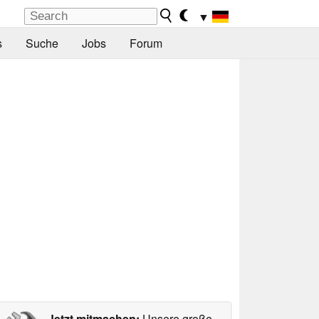
▼
s
Suche
Jobs
Forum
Jetzt mitmachen:
Unsere große