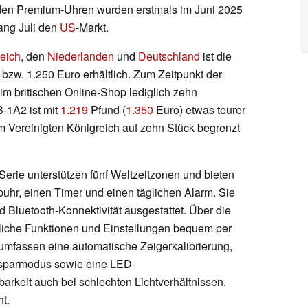
iden Premium-Uhren wurden erstmals im Juni 2025
fang Juli den
US
-Markt.
reich
, den
Niederlanden
und
Deutschland
ist die
bzw. 1.250 Euro erhältlich. Zum Zeitpunkt der
 im britischen Online-Shop lediglich zehn
-1A2 ist mit
1.219
Pfund (
1.350
Euro) etwas teurer
im Vereinigten Königreich auf zehn Stück begrenzt
rie unterstützen fünf Weltzeitzonen und bieten
hr, einen Timer und einen täglichen Alarm. Sie
 Bluetooth-Konnektivität ausgestattet. Über die
liche Funktionen und Einstellungen bequem per
umfassen eine automatische Zeigerkalibrierung,
esparmodus sowie eine LED-
arkeit auch bei schlechten Lichtverhältnissen.
t.