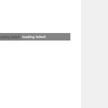
loading failed!
loading failed!