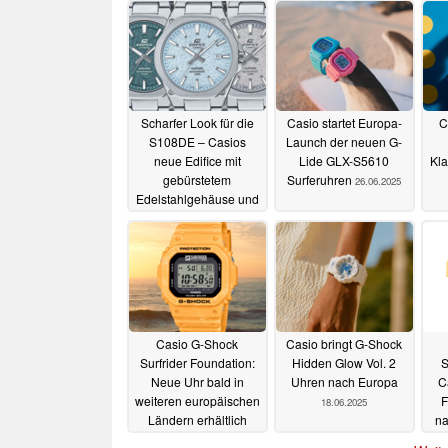
Scharfer Look für die
Casio startet Europa-
C
S108DE – Casios
Launch der neuen G-
neue Edifice mit
Lide GLX-S5610
Kla
gebürstetem
Surferuhren
26.06.2025
Edelstahlgehäuse und
auffälligem Zifferblatt
09.07.2025
Casio G-Shock
Casio bringt G-Shock
Surfrider Foundation:
Hidden Glow Vol. 2
S
Neue Uhr bald in
Uhren nach Europa
C
weiteren europäischen
F
18.06.2025
Ländern erhältlich
na
21.06.2025