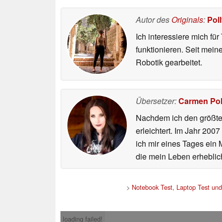
Autor des
Originals
:
Pol
Ich interessiere mich fü
funktionieren. Seit mei
Robotik gearbeitet.
Übersetzer:
Carmen Po
Nachdem ich den größten
erleichtert. Im Jahr 200
ich mir eines Tages ein 
die mein Leben erheblic
>
Notebook Test, Laptop Test un
loading failed!