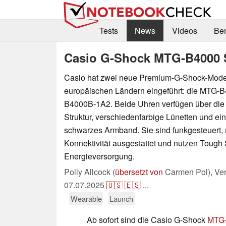
Tests
News
Videos
Be
Casio G-Shock MTG-B4000 Se
Casio hat zwei neue Premium-G-Shock-Model
europäischen Ländern eingeführt: die MTG-
B4000B-1A2. Beide Uhren verfügen über die
Struktur, verschiedenfarbige Lünetten und ein
schwarzes Armband. Sie sind funkgesteuert, 
Konnektivität ausgestattet und nutzen Tough S
Energieversorgung.
Polly Allcock (
übersetzt von
Carmen Pol),
Ver
07.07.2025
🇺🇸
🇪🇸
...
Wearable
Launch
Ab sofort sind die Casio G-Shock
MTG-