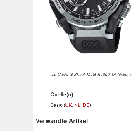
Die Casio G-Shock MTG-B4000-1A (links) u
Quelle(n)
Casio (
UK
,
NL
,
DE
)
Verwandte Artikel