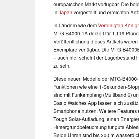
europäischen Markt verfügbar. Die be
in
Japan
vorgestellt und erreichten An
In Ländern wie dem
Vereinigten König
MTG-B4000-1A derzeit für 1.119 Pfund 
Veröffentlichung dieses Artikels waren
Exemplare verfügbar. Die MTG-B4000B
– auch hier scheint der Lagerbestand 
zu sein.
Diese neuen Modelle der MTG-B4000-Se
Funktionen wie eine 1-Sekunden-Stoppu
sind mit Funkempfang (Multiband 6) und
Casio Watches App lassen sich zusätz
Smartphone nutzen. Weitere Features 
Tough Solar-Aufladung, einen Energi
Hintergrundbeleuchtung für gute Ablesb
Beide Uhren sind bis 200 m wasserdich