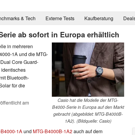
nchmarks & Tech
Externe Tests
Kaufberatung
Deal
rie ab sofort in Europa erhältlich
le in mehreren
B4000-1A und die MTG-
 Dual Core Guard-
 identisches
mit Bluetooth-
olar für die
Casio hat die Modelle der MTG-
öffentlicht am
B4000-Serie in Europa auf den Markt
gebracht (abgebildet: MTG-B4000B-
1A2). (Bildquelle: Casio)
B4000-1A
und
MTG-B4000B-1A2
auch auf dem