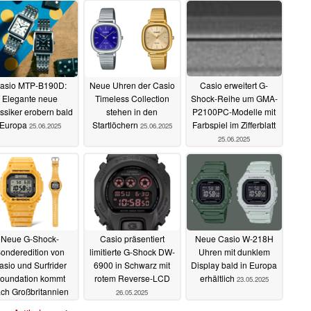
Casio erweitert G-
asio MTP-B190D:
Neue Uhren der Casio
Shock-Reihe um GMA-
Elegante neue
Timeless Collection
P2100PC-Modelle mit
ssiker erobern bald
stehen in den
Farbspiel im Zifferblatt
Europa
Startlöchern
25.06.2025
25.06.2025
25.06.2025
Neue G-Shock-
Casio präsentiert
Neue Casio W-218H
onderedition von
limitierte G-Shock DW-
Uhren mit dunklem
asio und Surfrider
6900 in Schwarz mit
Display bald in Europa
oundation kommt
rotem Reverse-LCD
erhältlich
23.05.2025
ch Großbritannien
26.05.2025
02.06.2025