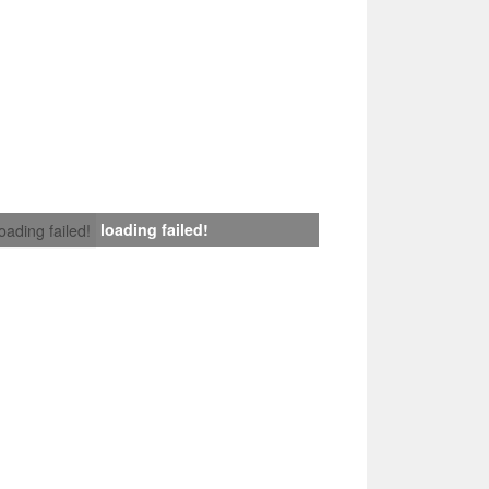
loading failed!
loading failed!