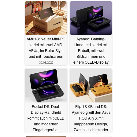
AM01S: Neuer Mini-PC
Ayaneo: Gaming-
startet mit zwei AMD-
Handheld startet mit
APUs, im Retro-Style
Rabatt, mit zwei
und mit Touchscreen
Bildschirmen und
einem OLED-Display
30.08.2025
18.08.2025
Pocket DS: Dual-
Flip 1S KB und DS:
Display-Handheld
Ayaneo greift den Asus
kommt auch mit OLED
ROG Ally X mit
und modernen
klappbarem Design,
Eingabegeräten
Zweitbildschirm oder
Tastatur an
29.07.2025
10.07.2025