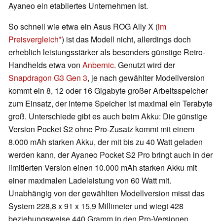
Ayaneo ein etabliertes Unternehmen ist.
So schnell wie etwa ein Asus ROG Ally X (
im
Preisvergleich
) ist das Modell nicht, allerdings doch
erheblich leistungsstärker als besonders günstige Retro-
Handhelds etwa von
Anbernic
. Genutzt wird der
Snapdragon G3 Gen 3
, je nach gewählter Modellversion
kommt ein 8, 12 oder 16 Gigabyte großer Arbeitsspeicher
zum Einsatz, der interne Speicher ist maximal ein Terabyte
groß. Unterschiede gibt es auch beim Akku: Die günstige
Version Pocket S2 ohne Pro-Zusatz kommt mit einem
8.000 mAh starken Akku, der mit bis zu 40 Watt geladen
werden kann, der Ayaneo Pocket S2 Pro bringt auch in der
limitierten Version einen 10.000 mAh starken Akku mit
einer maximalen Ladeleistung von 60 Watt mit.
Unabhängig von der gewählten Modellversion misst das
System 228,8 x 91 x 15,9 Millimeter und wiegt 428
beziehungsweise 440 Gramm in den Pro-Versionen.