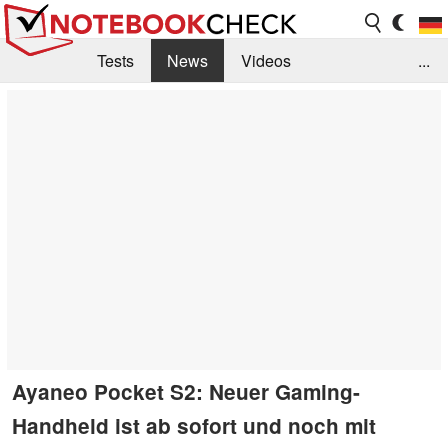
Tests
News
Videos
...
Benchmarks & Tech
Externe Tests
Kaufberatung
Deals
Suche
Jobs
Forum
Ayaneo Pocket S2: Neuer Gaming-
Handheld ist ab sofort und noch mit