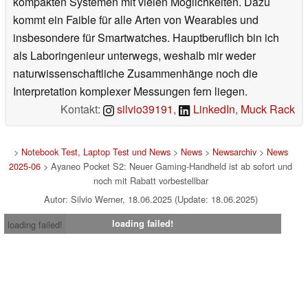
kompakten Systemen mit vielen Möglichkeiten. Dazu
kommt ein Faible für alle Arten von Wearables und
insbesondere für Smartwatches. Hauptberuflich bin ich
als Laboringenieur unterwegs, weshalb mir weder
naturwissenschaftliche Zusammenhänge noch die
Interpretation komplexer Messungen fern liegen.
Kontakt:
silvio39191
,
LinkedIn
,
Muck Rack
>
Notebook Test, Laptop Test und News
>
News
>
Newsarchiv
>
News
2025-06
> Ayaneo Pocket S2: Neuer Gaming-Handheld ist ab sofort und
noch mit Rabatt vorbestellbar
Autor: Silvio Werner, 18.06.2025 (Update: 18.06.2025)
loading failed!
loading failed!