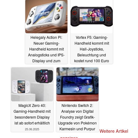
Helegaly Action Pi:
Vortex F5: Gaming-
Neuer Gaming-
Handheld kommt mit
Handheld kommt mit
Hall-Joysticks,
Analogsticks und IPS-
Beleuchtung und
Display und zum
kostet rund 100 Euro
günstigen Preis
26.06.2025
28.06.2025
MagicX Zero 40:
Nintendo Switch 2:
Gaming-Handheld mit
Analyse von Digital
besonderem Display
Foundry zeigt Grafik-
ist ab sofort erhältlich
Upgrade von Pokémon
Karmesin und Purpur
25.06.2025
Weitere Artikel
im Detail
19.06.2025