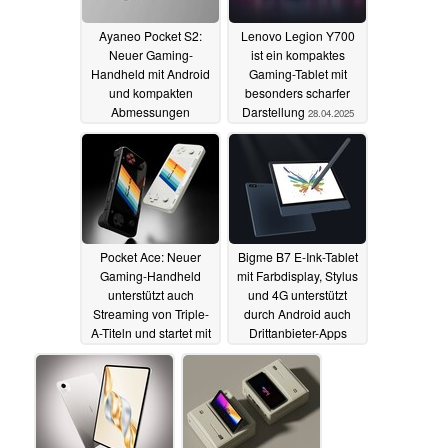
Ayaneo Pocket S2:
Lenovo Legion Y700
Neuer Gaming-
ist ein kompaktes
Handheld mit Android
Gaming-Tablet mit
und kompakten
besonders scharfer
Abmessungen
Darstellung
28.04.2025
vorgestellt
29.05.2025
Pocket Ace: Neuer
Bigme B7 E-Ink-Tablet
Gaming-Handheld
mit Farbdisplay, Stylus
unterstützt auch
und 4G unterstützt
Streaming von Triple-
durch Android auch
A-Titeln und startet mit
Drittanbieter-Apps
Rabatt
28.04.2025
28.03.2025