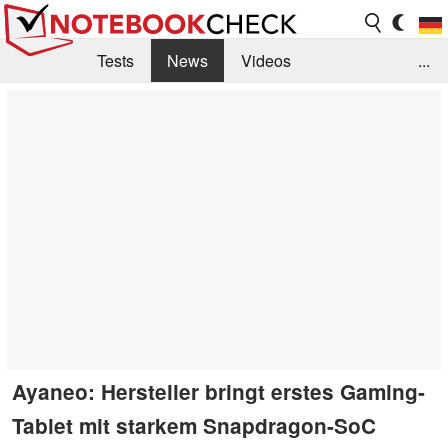
Tests
News
Videos
...
Benchmarks & Tech
Externe Tests
Kaufberatung
Deals
Suche
Jobs
Forum
Ayaneo: Hersteller bringt erstes Gaming-
Tablet mit starkem Snapdragon-SoC