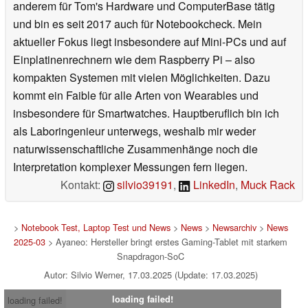
anderem für Tom's Hardware und ComputerBase tätig
und bin es seit 2017 auch für Notebookcheck. Mein
aktueller Fokus liegt insbesondere auf Mini-PCs und auf
Einplatinenrechnern wie dem Raspberry Pi – also
kompakten Systemen mit vielen Möglichkeiten. Dazu
kommt ein Faible für alle Arten von Wearables und
insbesondere für Smartwatches. Hauptberuflich bin ich
als Laboringenieur unterwegs, weshalb mir weder
naturwissenschaftliche Zusammenhänge noch die
Interpretation komplexer Messungen fern liegen.
Kontakt:
silvio39191
,
LinkedIn
,
Muck Rack
>
Notebook Test, Laptop Test und News
>
News
>
Newsarchiv
>
News
2025-03
> Ayaneo: Hersteller bringt erstes Gaming-Tablet mit starkem
Snapdragon-SoC
Autor: Silvio Werner, 17.03.2025 (Update: 17.03.2025)
loading failed!
loading failed!