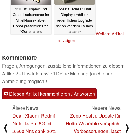
120 Hz Display und
AM01S: Mini-PC mit
Quad-Lautsprecher im
Display erhält ein
Mittelklasse-Tablet:
ordentliches Upgrade
Honor präsentiert Pad
schon vor dem Launch
X9a
23.03.2025
23.03.2025
Weitere Artikel
anzeigen
Kommentare
Fragen, Anregungen, zusätzliche Informationen zu diesem
Artikel? - Uns interessiert Deine Meinung (auch ohne
Anmeldung möglich)!
Diesen Artikel kommentieren / Antworten
Ältere News
Neuere News
Deal: Xiaomi Redmi
Zepp Health: Update für
Note 14 Pro 5G mit
Helio-Wearable verspricht
⟨
⟩
2.500 Nits dank 20%
Verbesserungen, lässt