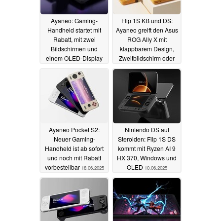
Ayaneo: Gaming-
Flip 1S KB und DS:
Handheld startet mit
Ayaneo greift den Asus
Rabatt, mit zwei
ROG Ally X mit
Bildschirmen und
klappbarem Design,
einem OLED-Display
Zweitbildschirm oder
Tastatur an
18.08.2025
10.07.2025
Ayaneo Pocket S2:
Nintendo DS auf
Neuer Gaming-
Steroiden: Flip 1S DS
Handheld ist ab sofort
kommt mit Ryzen AI 9
und noch mit Rabatt
HX 370, Windows und
vorbestellbar
OLED
18.06.2025
10.06.2025