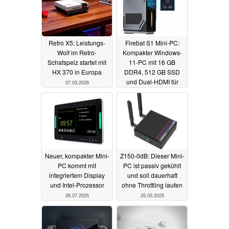
Retro X5: Leistungs-
Firebat S1 Mini-PC:
Wolf im Retro-
Kompakter Windows-
Schafspelz startet mit
11-PC mit 16 GB
HX 370 in Europa
DDR4, 512 GB SSD
und Dual-HDMI für
07.03.2026
Alltagsanwendungen
18.10.2025
Neuer, kompakter Mini-
Z150-0dB: Dieser Mini-
PC kommt mit
PC ist passiv gekühlt
integriertem Display
und soll dauerhaft
und Intel-Prozessor
ohne Throttling laufen
26.07.2025
25.03.2025