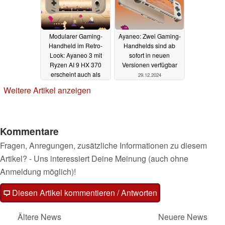
Modularer Gaming-
Ayaneo: Zwei Gaming-
Handheld im Retro-
Handhelds sind ab
Look: Ayaneo 3 mit
sofort in neuen
Ryzen AI 9 HX 370
Versionen verfügbar
erscheint auch als
29.12.2024
Retro Power Edition
Weitere Artikel anzeigen
21.01.2025
Kommentare
Fragen, Anregungen, zusätzliche Informationen zu diesem
Artikel? - Uns interessiert Deine Meinung (auch ohne
Anmeldung möglich)!
Diesen Artikel kommentieren / Antworten
Ältere News
Neuere News