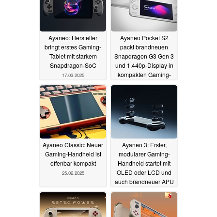
Ayaneo: Hersteller
Ayaneo Pocket S2
bringt erstes Gaming-
packt brandneuen
Tablet mit starkem
Snapdragon G3 Gen 3
Snapdragon-SoC
und 1.440p-Display in
kompakten Gaming-
17.03.2025
Handheld
17.03.2025
Ayaneo Classic: Neuer
Ayaneo 3: Erster,
Gaming-Handheld ist
modularer Gaming-
offenbar kompakt
Handheld startet mit
OLED oder LCD und
25.02.2025
auch brandneuer APU
und OCuLink mit
Rabatt
25.01.2025