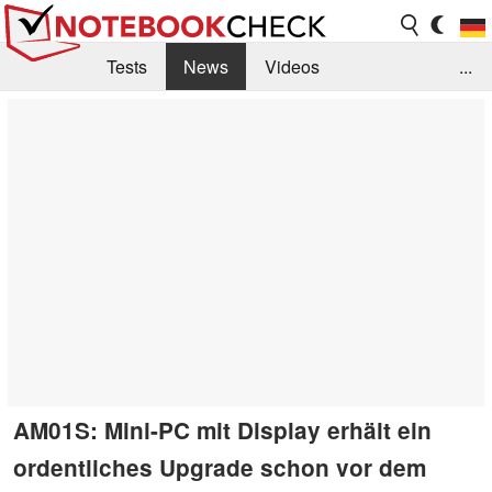
Tests
News
Videos
...
Benchmarks & Tech
Externe Tests
Kaufberatung
Deals
Suche
Jobs
Forum
AM01S: Mini-PC mit Display erhält ein
ordentliches Upgrade schon vor dem