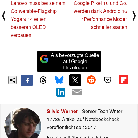
Lenovo muss bei seinem
Google Pixel 10 und Co.
Convertible-Flagship
werden dank Android 16
⟨
⟩
Yoga 9 14 einen
"Performance Mode"
besseren OLED
schneller starten
verbauen
Als bevorzugte Quelle
auf Google
hinzufügen
Silvio Werner
- Senior Tech Writer
-
17786 Artikel auf Notebookcheck
veröffentlicht
seit 2017
Ich bin seit über zehn Jahren