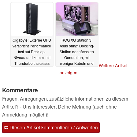
2.000 MB/s
27.10.2025
Gigabyte: Externe GPU
ROG XG Station 3:
verspricht Performance
Asus bringt Docking-
fast auf Desktop-
Station der nächsten
Niveau und kommt mit
Generation, mit
Thunderbolt
weniger Kabeln und
13.09.2025
Weitere Artikel
Thunderbolt 5
19.05.2025
anzeigen
Kommentare
Fragen, Anregungen, zusätzliche Informationen zu diesem
Artikel? - Uns interessiert Deine Meinung (auch ohne
Anmeldung möglich)!
Diesen Artikel kommentieren / Antworten