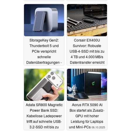
schon verfügbar
05.12.2025
05.01.2026
StorageKey Gen2:
Corsair EX400U
Thunderbolt 5 und
Survivor: Robuste
PCIe verspricht
USB‑4‑SSD mit bis zu
schnelle
4 TB und 4.000 MB/s
Datenübertragungen -
Datentransfer erreicht
mit passender SSD
den Handel
30.10.2025
18.11.2025
Adata SR800 Magnetic
Aorus RTX 5090 AI
Power Bank SSD:
Box startet als Zusatz-
Kabellose Ladepower
GPU mit hoher
trifft auf schnelle USB-
Leistung für Laptops
3.2-SSD mit bis zu
und Mini-PCs
06.10.2025