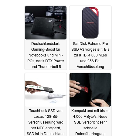
Deutschlandstart:
SanDisk Extreme Pro
Gaming-Boost für
SSD V3 vorgestellt: Bis
Notebooks und Mini-
zu 8 TB, 4.000 MB/s
PCs, dank RTX-Power
und 256-Bit-
und Thunderbolt 5
Verschlüsselung
05.03.2026
24.02.2026
TouchLock SSD von
Kompakt und mit bis zu
Lexar: 128-Bit-
4.000 MByte/s: Neue
Verschlüsselung wird
SSD verspricht sehr
per NFC entsperrt,
schnelle
SSD ist in Deutschland
Datenübertragung