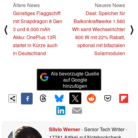
Ältere News
Neuere News
Günstiges Flaggschiff
Deal: Speicher für
mit Snapdragon 8 Gen
Balkonkraftwerke 1.560
⟨
⟩
3 und 6.000 mAh
Wh samt Wechselrichter
Akku: OnePlus 13R
800 W mit 22% Rabatt,
startet in Kürze auch
optional mit bifazialen
in Deutschland
Solarmodulen
Als bevorzugte Quelle
auf Google
hinzufügen
Silvio Werner
- Senior Tech Writer
-
17781 Artikel auf Notebookcheck