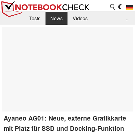
Tests
News
Videos
...
Benchmarks & Tech
Externe Tests
Kaufberatung
Deals
Suche
Jobs
Forum
Ayaneo AG01: Neue, externe Grafikkarte
mit Platz für SSD und Docking-Funktion