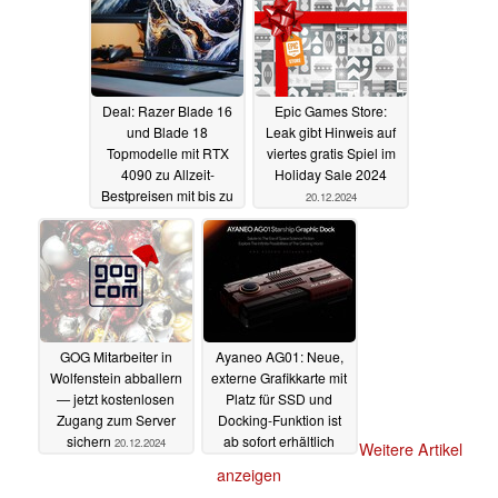
Deal: Razer Blade 16
Epic Games Store:
und Blade 18
Leak gibt Hinweis auf
Topmodelle mit RTX
viertes gratis Spiel im
4090 zu Allzeit-
Holiday Sale 2024
Bestpreisen mit bis zu
20.12.2024
1.000 Euro Rabatt
21.12.2024
GOG Mitarbeiter in
Ayaneo AG01: Neue,
Wolfenstein abballern
externe Grafikkarte mit
— jetzt kostenlosen
Platz für SSD und
Zugang zum Server
Docking-Funktion ist
sichern
ab sofort erhältlich
20.12.2024
Weitere Artikel
20.12.2024
anzeigen