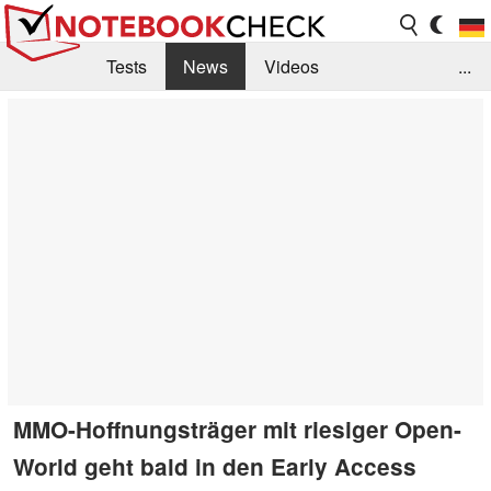
Tests
News
Videos
...
Benchmarks & Tech
Externe Tests
Kaufberatung
Deals
Suche
Jobs
Forum
MMO-Hoffnungsträger mit riesiger Open-
World geht bald in den Early Access