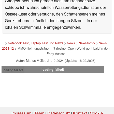
Gadgets. Wenn ich gerade nicht am Rechner sitze,
schiebe ich wahrscheinlich Wasserrettungsdienst an der
Ostseeküste oder versuche, den Schattenseiten meines
Geek-Lebens – nämlich dem langen Sitzen – in der
lokalen Schwimmhalle entgegenzuwirken.
>
Notebook Test, Laptop Test und News
>
News
>
Newsarchiv
>
News
2024-12
> MMO-Hoffnungsträger mit riesiger Open-World geht bald in den
Early Access
Autor: Marius Müller, 21.12.2024 (Update: 18.02.2026)
loading failed!
loading failed!
Impressum
|
Team
|
Datenschutz
|
Kontakt
|
Cookie