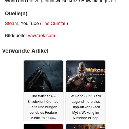
World und die vergleichsweise kurze Entwicklungszeit.
Quelle(n)
Steam
, YouTube (
The Quinfall
)
Bildquelle:
vawraek.com
Verwandte Artikel
The Witcher 4 –
Wukong Sun: Black
Entwickler hören auf
Legend – dreistes
Fans und bringen
Ripp-off von Black
beliebtes Feature
Myth: Wukong im
zurück
Nintendo eShop
27.12.2024
aufgetaucht
27.12.2024