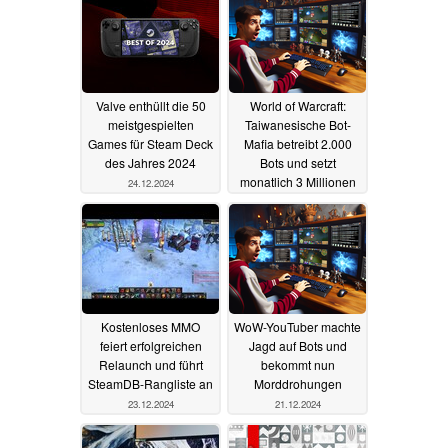
Valve enthüllt die 50
World of Warcraft:
meistgespielten
Taiwanesische Bot-
Games für Steam Deck
Mafia betreibt 2.000
des Jahres 2024
Bots und setzt
monatlich 3 Millionen
24.12.2024
USD um
23.12.2024
Kostenloses MMO
WoW-YouTuber machte
feiert erfolgreichen
Jagd auf Bots und
Relaunch und führt
bekommt nun
SteamDB-Rangliste an
Morddrohungen
23.12.2024
21.12.2024