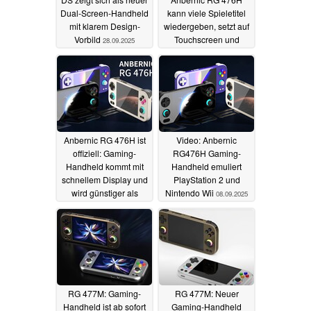
Dual-Screen-Handheld
kann viele Spieletitel
mit klarem Design-
wiedergeben, setzt auf
Vorbild
Touchscreen und
28.09.2025
Vielseitigkeit
19.09.2025
Anbernic RG 476H ist
Video: Anbernic
offiziell: Gaming-
RG476H Gaming-
Handheld kommt mit
Handheld emuliert
schnellem Display und
PlayStation 2 und
wird günstiger als
Nintendo Wii
08.09.2025
erwartet
10.09.2025
RG 477M: Gaming-
RG 477M: Neuer
Handheld ist ab sofort
Gaming-Handheld