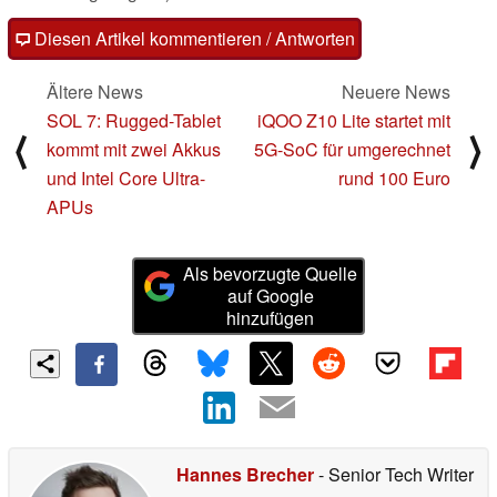
Diesen Artikel kommentieren / Antworten
Ältere News
Neuere News
SOL 7: Rugged-Tablet
iQOO Z10 Lite startet mit
⟨
⟩
kommt mit zwei Akkus
5G-SoC für umgerechnet
und Intel Core Ultra-
rund 100 Euro
APUs
Als bevorzugte Quelle
auf Google
hinzufügen
Hannes Brecher
- Senior Tech Writer