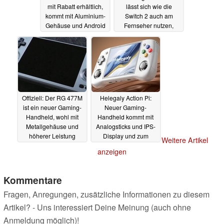
mit Rabatt erhältlich,
lässt sich wie die
kommt mit Aluminium-
Switch 2 auch am
Gehäuse und Android
Fernseher nutzen,
unterstützt zweiten
02.08.2025
Bildschirm
20.07.2025
Offiziell: Der RG 477M
Helegaly Action Pi:
ist ein neuer Gaming-
Neuer Gaming-
Handheld, wohl mit
Handheld kommt mit
Metallgehäuse und
Analogsticks und IPS-
höherer Leistung
Display und zum
Weitere Artikel
günstigen Preis
14.07.2025
anzeigen
28.06.2025
Kommentare
Fragen, Anregungen, zusätzliche Informationen zu diesem
Artikel? - Uns interessiert Deine Meinung (auch ohne
Anmeldung möglich)!