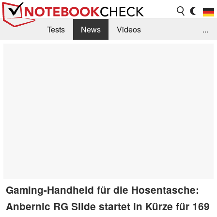
Tests
News
Videos
...
Benchmarks & Tech
Externe Tests
Kaufberatung
Deals
Suche
Jobs
Forum
Gaming-Handheld für die Hosentasche:
Anbernic RG Slide startet in Kürze für 169