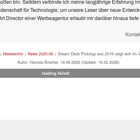
oßen bin. Seitdem verbinde ich meine langjährige Erfahrung 
denschaft für Technologie, um unsere Leser über neue Entwick
rt Director einer Werbeagentur erlaubt mir darüber hinaus tiefe 
Kontak
>
Newsarchiv
>
News 2025-06
> Steam Deck Prototyp aus 2019 zeigt sich im 
Autor: Hannes Brecher, 19.06.2025 (Update: 18.02.2026)
loading failed!
um
|
Team
|
Datenschutz
|
Kontakt
|
Cookie Einstellungen
| 03.08
en Affiliate-Link kann Notebookcheck eine Vergütung erhalten. Vielen Dank für