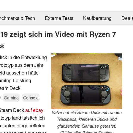
nchmarks & Tech
Externe Tests
Kaufberatung
Deal
9 zeigt sich im Video mit Ryzen 7
ds
ick in die Entwicklung
rototyp aus dem Jahr
eld aussehen hätte
Gaming-Leistung
Steam Deck.
5
Gaming
Console
s Steam Deck
auf ebay
Valve hat ein Steam Deck mit runden
totyp fand tatsächlich
Trackpads, kleineren Sticks und
m unten eingebetteten
glänzendem Gehäuse getestet.
(Bildquelle: Bringus Studios)