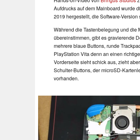
Hands-on-Video von
Bringus Studios
z
Aufdrucks auf dem Mainboard wurde di
2019 hergestellt, die Software-Versio
Während die Tastenbelegung und die 
übereinstimmen, gibt es gravierende D
mehrere blaue Buttons, runde Trackpad
PlayStation Vita denn an einen richtig
Vorderseite sieht schick aus, zieht a
Schulter-Buttons, der microSD-Kartenle
vorhanden.