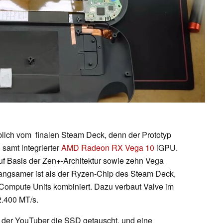
blich vom finalen Steam Deck, denn der Prototyp
U
samt integrierter
AMD Radeon RX Vega 10
iGPU.
auf Basis der Zen+-Architektur sowie zehn Vega
langsamer ist als der Ryzen-Chip des Steam Deck,
Compute Units kombiniert. Dazu verbaut Valve im
2.400 MT/s.
t der YouTuber die SSD getauscht, und eine