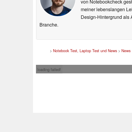
von Notebookcheck gest
meiner lebenslangen Lei
Design-Hintergrund als A
Branche.
>
Notebook Test, Laptop Test und News
>
News
loading failed!
Impress
* Beim Kauf über ein