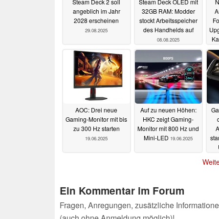
Steam Deck 2 soll
Steam Deck OLED mit
N
angeblich im Jahr
32GB RAM: Modder
A
2028 erscheinen
stockt Arbeitsspeicher
Fo
des Handhelds auf
Upg
29.08.2025
Ka
08.08.2025
AOC: Drei neue
Auf zu neuen Höhen:
Ga
Gaming-Monitor mit bis
HKC zeigt Gaming-
zu 300 Hz starten
Monitor mit 800 Hz und
A
Mini-LED
sta
19.06.2025
19.06.2025
Weite
Ein Kommentar im Forum
Fragen, Anregungen, zusätzliche Informatione
(auch ohne Anmeldung möglich)!