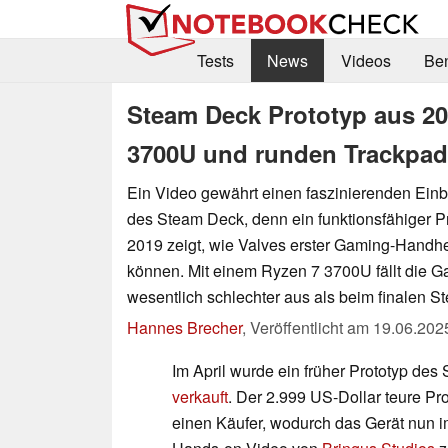
Tests
News
Videos
Be
Steam Deck Prototyp aus 201
3700U und runden Trackpa
Ein Video gewährt einen faszinierenden Einbl
des Steam Deck, denn ein funktionsfähiger P
2019 zeigt, wie Valves erster Gaming-Handh
können. Mit einem Ryzen 7 3700U fällt die 
wesentlich schlechter aus als beim finalen 
Hannes Brecher
,
Veröffentlicht am
19.06.202
Im April wurde ein früher Prototyp de
verkauft
. Der 2.999 US-Dollar teure Pro
einen Käufer, wodurch das Gerät nun i