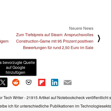
Neuere News
Zum Tiefstpreis auf Steam: Anspruchsvolles
⟩
figem
Construction-Game mit 95 Prozent positiven
Bewertungen für rund 2,50 Euro im Sale
s bevorzugte Quelle
auf Google
hinzufügen
or Tech Writer
- 21915 Artikel auf Notebookcheck veröffentlicht
s
ibe ich für unterschiedliche Publikationen im Technologiesekt