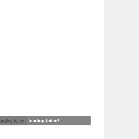
loading failed!
loading failed!