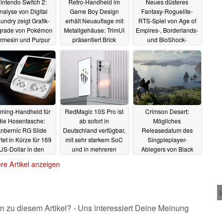
intendo Switch 2:
Retro-Handheld im
Neues düsteres
nalyse von Digital
Game Boy Design
Fantasy-Roguelite-
undry zeigt Grafik-
erhält Neuauflage mit
RTS-Spiel von Age of
rade von Pokémon
Metallgehäuse: TrimUI
Empires-, Borderlands-
rmesin und Purpur
präsentiert Brick
und BioShock-
im Detail
Hammer
Veteranen mit Launch-
19.06.2025
19.06.2025
Rabatt auf Steam
19.06.2025
ming-Handheld für
RedMagic 10S Pro ist
Crimson Desert:
die Hosentasche:
ab sofort in
Mögliches
nbernic RG Slide
Deutschland verfügbar,
Releasedatum des
rtet in Kürze für 169
mit sehr starkem SoC
Singpleplayer-
US-Dollar in den
und in mehreren
Ablegers von Black
Verkauf
Modellversionen
Desert ist jetzt
18.06.2025
re Artikel anzeigen
durchgesickert
18.06.2025
18.06.2025
n zu diesem Artikel? - Uns interessiert Deine Meinung