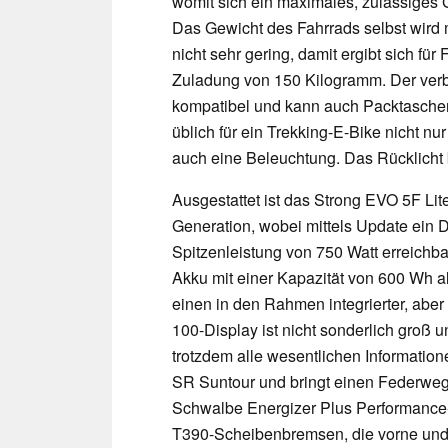
womit sich ein maximales, zulässiges
Das Gewicht des Fahrrads selbst wird
nicht sehr gering, damit ergibt sich fü
Zuladung von 150 Kilogramm. Der ver
kompatibel und kann auch Packtaschen
üblich für ein Trekking-E-Bike nicht n
auch eine Beleuchtung. Das Rücklicht b
Ausgestattet ist das Strong EVO 5F Lit
Generation, wobei mittels Update ein
Spitzenleistung von 750 Watt erreichbar
Akku mit einer Kapazität von 600 Wh a
einen in den Rahmen integrierter, abe
100-Display ist nicht sonderlich groß u
trotzdem alle wesentlichen Informati
SR Suntour und bringt einen Federweg 
Schwalbe Energizer Plus Performance-
T390-Scheibenbremsen, die vorne und h