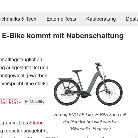
nchmarks & Tech
Externe Tests
Kaufberatung
Deal
s E-Bike kommt mit Nabenschaltung
er alltagstauglichen
g ausgestattet ist und
samtgewicht geworben
verspricht eine starke
🇸
🇪🇸
...
E-Mobility
Strong EVO 5F Lite: E-Bike kann mit
viel Gepäck belastet werden
Programm. Das
Strong
(Bildquelle: Pegasus)
ig robuster ausgeführt,