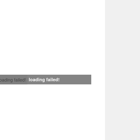
loading failed!
loading failed!