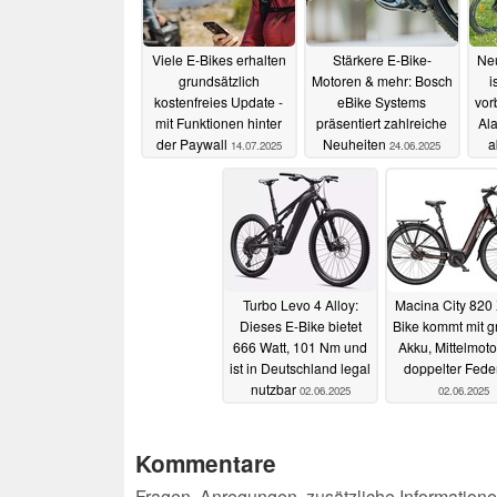
Viele E-Bikes erhalten
Stärkere E-Bike-
Neu
grundsätzlich
Motoren & mehr: Bosch
i
kostenfreies Update -
eBike Systems
vor
mit Funktionen hinter
präsentiert zahlreiche
Ala
der Paywall
Neuheiten
a
14.07.2025
24.06.2025
Turbo Levo 4 Alloy:
Macina City 820 
Dieses E-Bike bietet
Bike kommt mit 
666 Watt, 101 Nm und
Akku, Mittelmot
ist in Deutschland legal
doppelter Fede
nutzbar
02.06.2025
02.06.2025
Kommentare
Fragen, Anregungen, zusätzliche Informatione