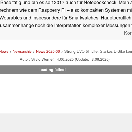
se tätig und bin es seit 2017 auch für Notebookcheck. Mein ak
rechnern wie dem Raspberry Pi – also kompakten Systemen mit
n Wearables und insbesondere für Smartwatches. Hauptberuflich
Zusammenhänge noch die Interpretation komplexer Messungen f
Kon
News
>
Newsarchiv
>
News 2025-06
> Strong EVO 5F Lite: Starkes E-Bike ko
Autor: Silvio Werner, 4.06.2025 (Update: 3.06.2025)
loading failed!
um
|
Team
|
Datenschutz
|
Kontakt
|
Cookie Einstellungen
| 07.08
en Affiliate-Link kann Notebookcheck eine Vergütung erhalten. Vielen Dank für