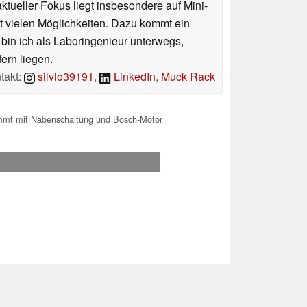
tueller Fokus liegt insbesondere auf Mini-
 vielen Möglichkeiten. Dazu kommt ein
 bin ich als Laboringenieur unterwegs,
ern liegen.
takt:
silvio39191
,
LinkedIn
,
Muck Rack
mmt mit Nabenschaltung und Bosch-Motor
.2026 00:53
 Ihre Unterstützung!.