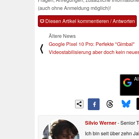
(auch ohne Anmeldung möglich)!
Diesen Artikel kommentieren / Antworten
Ältere News
Google Pixel 10 Pro: Perfekte "Gimbal"
⟨
Videostabilisierung aber doch kein neu
Al
Silvio Werner
- Senior 
Ich bin seit über zehn J