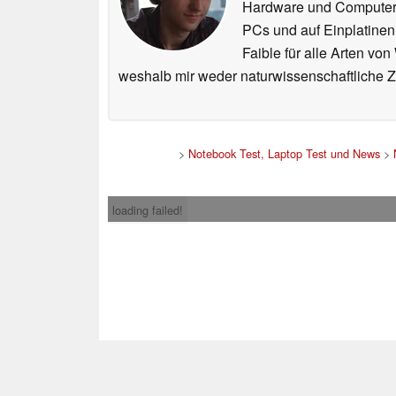
Hardware und ComputerBa
PCs und auf Einplatinen
Faible für alle Arten vo
weshalb mir weder naturwissenschaftliche 
>
Notebook Test, Laptop Test und News
>
loading failed!
Impress
* Beim Kauf über ein