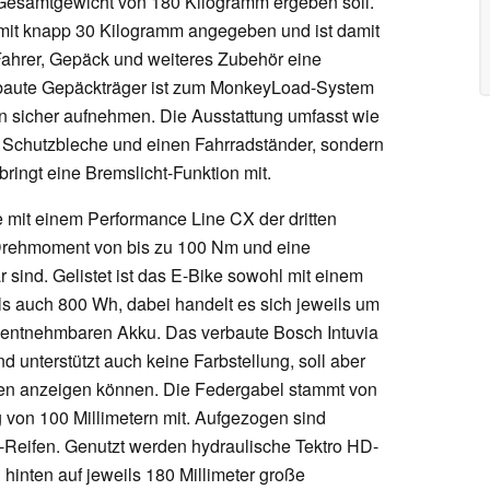
 Gesamtgewicht von 180 Kilogramm ergeben soll.
 mit knapp 30 Kilogramm angegeben und ist damit
r Fahrer, Gepäck und weiteres Zubehör eine
baute Gepäckträger ist zum MonkeyLoad-System
 sicher aufnehmen. Die Ausstattung umfasst wie
ur Schutzbleche und einen Fahrradständer, sondern
ringt eine Bremslicht-Funktion mit.
e mit einem Performance Line CX der dritten
 Drehmoment von bis zu 100 Nm und eine
 sind. Gelistet ist das E-Bike sowohl mit einem
ls auch 800 Wh, dabei handelt es sich jeweils um
r entnehmbaren Akku. Das verbaute Bosch Intuvia
nd unterstützt auch keine Farbstellung, soll aber
onen anzeigen können. Die Federgabel stammt von
von 100 Millimetern mit. Aufgezogen sind
Reifen. Genutzt werden hydraulische Tektro HD-
inten auf jeweils 180 Millimeter große