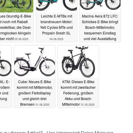
es Grundig-E-Bike
Leichte E-MTBs mit
Macina Aera 872 LFC:
st noch mit Rabatt
brandneuem Motor:
Schickes E-Bike bringt
bestellbar, die Deal-
Yeti Cycles MTe und
Bosch-Mittelmotor,
rmglocken klingeln
Propain Sresh SL
bequemen Einstieg
ber nicht
und viel Ausstattung
05.06.2025
04.06.2025
mit
03.06.2025
XL: E-
Cube: Neues E-Bike
KTM: Dieses E-Bike
großem
kommt mit Mittelmotor,
kommt mit zweifacher
or und
großem Farbdisplay
Federung, großem
rung
und gleich drei
Akku und Bosch-
Bremsen
Mittelmotor
01.06.2025
31.05.2025
n zu diesem Artikel? - Uns interessiert Deine Meinung