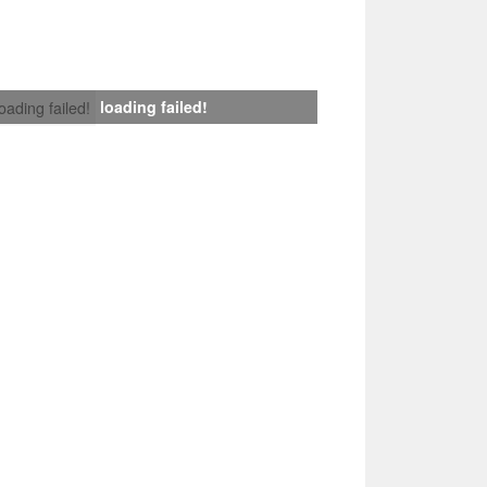
loading failed!
loading failed!