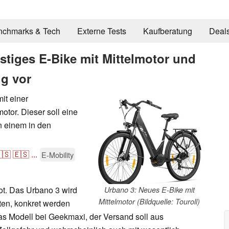
nchmarks & Tech
Externe Tests
Kaufberatung
Deal
nstiges E-Bike mit Mittelmotor und
ng vor
it einer
tor. Dieser soll eine
n einem in den
🇸
🇪🇸
...
E-Mobility
ot. Das Urbano 3 wird
Urbano 3: Neues E-Bike mit
Mittelmotor (Bildquelle: Touroll)
ten, konkret werden
 das Modell bei Geekmaxi, der Versand soll aus