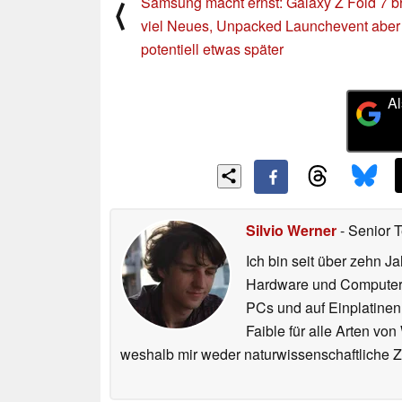
Samsung macht ernst: Galaxy Z Fold 7 br
⟨
viel Neues, Unpacked Launchevent aber
potentiell etwas später
Al
Silvio Werner
- Senior 
Ich bin seit über zehn J
Hardware und ComputerBa
PCs und auf Einplatinen
Faible für alle Arten vo
weshalb mir weder naturwissenschaftliche 