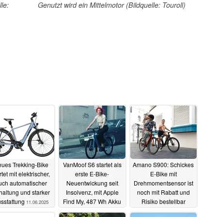
le:
Genutzt wird ein Mittelmotor (Bildquelle: Touroll)
ues Trekking-Bike
VanMoof S6 startet als
Amano S900: Schickes
rtet mit elektrischer,
erste E-Bike-
E-Bike mit
uch automatischer
Neuentwickung seit
Drehmomentsensor ist
haltung und starker
Insolvenz, mit Apple
noch mit Rabatt und
sstattung
Find My, 487 Wh Akku
Risiko bestellbar
11.06.2025
und 68 Nm Motor
09.06.2025