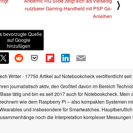
ingt
Anbernic RG Slide zeigt sich als vielseitig
⟩
nutzbarer Gaming-Handheld mit PSP Go-
Anleihen
s bevorzugte Quelle
auf Google
hinzufügen
Tech Writer
- 17750 Artikel auf Notebookcheck veröffentlicht
seit
ahren journalistisch aktiv, den Großteil davon im Bereich Techn
se tätig und bin es seit 2017 auch für Notebookcheck. Mein ak
rechnern wie dem Raspberry Pi – also kompakten Systemen mit
n Wearables und insbesondere für Smartwatches. Hauptberuflich
Zusammenhänge noch die Interpretation komplexer Messungen f