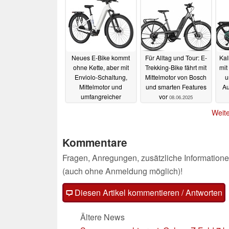
Preis
15.07.2025
Neues E-Bike kommt
Für Alltag und Tour: E-
Kal
ohne Kette, aber mit
Trekking-Bike fährt mit
mit
Enviolo-Schaltung,
Mittelmotor von Bosch
u
Mittelmotor und
und smarten Features
Au
umfangreicher
vor
08.06.2025
Ausstattung
09.06.2025
Weite
Kommentare
Fragen, Anregungen, zusätzliche Informatione
(auch ohne Anmeldung möglich)!
Diesen Artikel kommentieren / Antworten
Ältere News