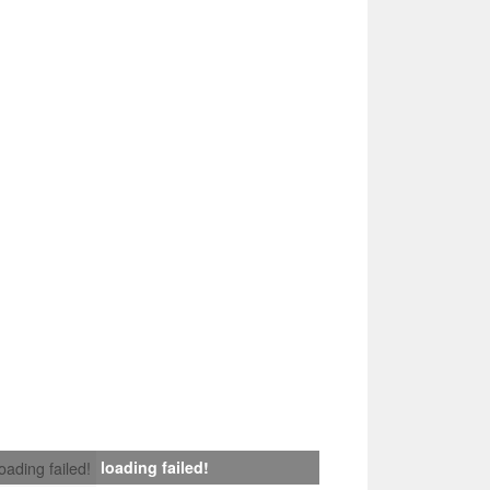
loading failed!
loading failed!