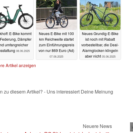
10.06.2025
khoff: E-Bike kommt
Neues E-Bike mit 100
Neues Grundig-E-Bike
 Federung, Dämpfer
km Reichweite startet
ist noch mit Rabatt
nd umfangreicher
zum Einführungspreis
vorbestellbar, die Deal-
sstattung
von nur 869 Euro (Ad)
Alarmglocken klingeln
08.06.2025
aber nicht
07.06.2025
05.06.2025
re Artikel anzeigen
n zu diesem Artikel? - Uns interessiert Deine Meinung
Neuere News