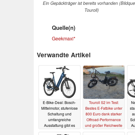
Ein Gepäckträger ist bereits vorhanden (Bildquel
Touroll)
Quelle(n)
Geekmaxi
Verwandte Artikel
E-Bike-Deal: Bosch-
Touroll S2 im Test:
Ne
Mittelmotor, stufenlose
Bestes E-Fatbike unter
sta
Schaltung und
800 Euro dank starker
a
umfangreiche
Offroad-Performance
Sc
Ausstattung gibt es
und großer Reichweite
Au
gerade zum starken
13.06.2025