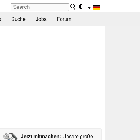
▼
s
Suche
Jobs
Forum
Jetzt mitmachen:
Unsere große