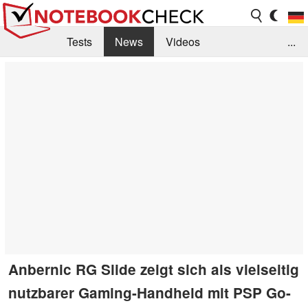
Tests
News
Videos
...
Benchmarks & Tech
Externe Tests
Kaufberatung
Deals
Suche
Jobs
Forum
Anbernic RG Slide zeigt sich als vielseitig
nutzbarer Gaming-Handheld mit PSP Go-