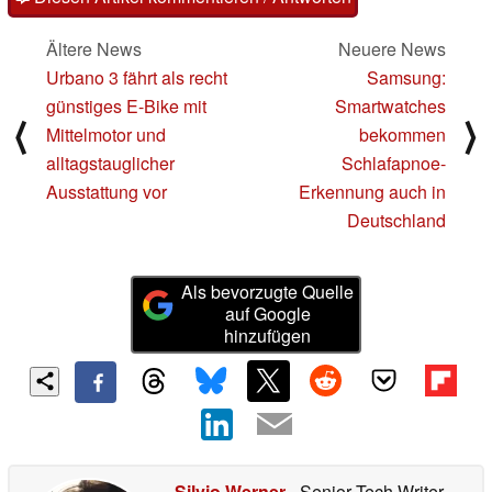
Ältere News
Neuere News
Urbano 3 fährt als recht
Samsung:
günstiges E-Bike mit
Smartwatches
⟨
⟩
Mittelmotor und
bekommen
alltagstauglicher
Schlafapnoe-
Ausstattung vor
Erkennung auch in
Deutschland
Als bevorzugte Quelle
auf Google
hinzufügen
Silvio Werner
- Senior Tech Writer
-