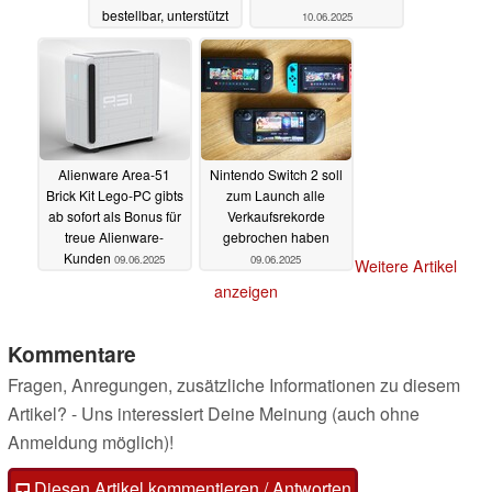
bestellbar, unterstützt
10.06.2025
Android und Emulation
21.06.2025
Alienware Area-51
Nintendo Switch 2 soll
Brick Kit Lego-PC gibts
zum Launch alle
ab sofort als Bonus für
Verkaufsrekorde
treue Alienware-
gebrochen haben
Kunden
09.06.2025
09.06.2025
Weitere Artikel
anzeigen
Kommentare
Fragen, Anregungen, zusätzliche Informationen zu diesem
Artikel? - Uns interessiert Deine Meinung (auch ohne
Anmeldung möglich)!
Diesen Artikel kommentieren / Antworten