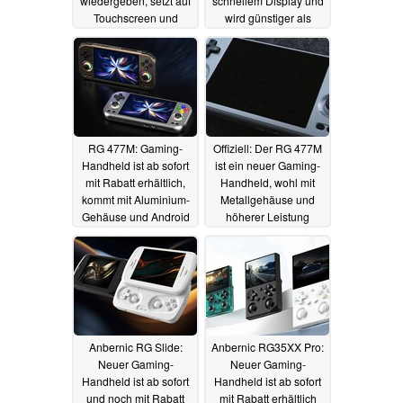
wiedergeben, setzt auf
schnellem Display und
Touchscreen und
wird günstiger als
Vielseitigkeit
erwartet
19.09.2025
10.09.2025
RG 477M: Gaming-
Offiziell: Der RG 477M
Handheld ist ab sofort
ist ein neuer Gaming-
mit Rabatt erhältlich,
Handheld, wohl mit
kommt mit Aluminium-
Metallgehäuse und
Gehäuse und Android
höherer Leistung
02.08.2025
14.07.2025
Anbernic RG Slide:
Anbernic RG35XX Pro:
Neuer Gaming-
Neuer Gaming-
Handheld ist ab sofort
Handheld ist ab sofort
und noch mit Rabatt
mit Rabatt erhältlich