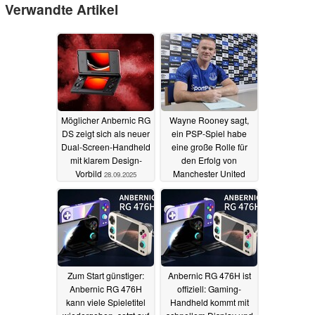
Verwandte Artikel
Möglicher Anbernic RG
Wayne Rooney sagt,
DS zeigt sich als neuer
ein PSP-Spiel habe
Dual-Screen-Handheld
eine große Rolle für
mit klarem Design-
den Erfolg von
Vorbild
Manchester United
28.09.2025
gespielt
23.09.2025
Zum Start günstiger:
Anbernic RG 476H ist
Anbernic RG 476H
offiziell: Gaming-
kann viele Spieletitel
Handheld kommt mit