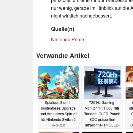
prinzipiell um eine rundum verbessert
nur wenig, gerade im Hinblick auf die
nicht wirklich nachgebessert.
Quelle(n)
Nintendo Prime
Verwandte Artikel
Splatoon 3 erhält
720 Hz Gaming-
kostenloses Upgrade
Monitor mit 1.500 Nits
st
und exklusives Spin-off
Tandem-OLED-Panel:
für Nintendo Switch 2
SDC präsentiert
ultraschnellen OLED-
G
10.06.2025
Bildschirm
09.06.2025