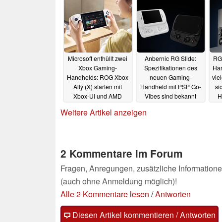
Microsoft enthüllt zwei
Anbernic RG Slide:
RG
Xbox Gaming-
Spezifikationen des
Han
Handhelds: ROG Xbox
neuen Gaming-
vie
Ally (X) starten mit
Handheld mit PSP Go-
si
Xbox-UI und AMD
Vibes sind bekannt
H
Ryzen
09.06.2025
09.06.2025
Weitere Artikel anzeigen
2 Kommentare im Forum
Fragen, Anregungen, zusätzliche Informatione
(auch ohne Anmeldung möglich)!
Alle 2 Kommentare lesen
/
Antworten
Diesen Artikel kommentieren / Antworten