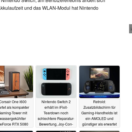
e Nintendo Switch, am Benutzererlebnis ändert sich
 Akkulaufzeit und das WLAN-Modul hat Nintendo
Corsair One i600
Nintendo Switch 2
Retroid:
artet als kompakter
erhält im iFixit-
Zusatzbildschirm für
Gaming-Tower mit
Teardown noch
Gaming-Handhelds ist
wassergekühlter
schlechtere Reparatur-
ein AMOLED und
eForce RTX 5080
Bewertung, Joy-Con-
günstiger als erwartet
und Holz-Front
Drift befürchtet
09.06.2025