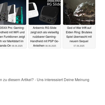
09.06.2025
09.06.2025
35XX Pro: Gaming-
Anbernic RG Slide
God of War trifft auf
dheld mit WiFi und
zeigt sich als vielseitig
Elden Ring: Brutales
len Funktionen zeigt
nutzbarer Gaming-
Spiel überrascht mit
ch vor Marktstart im
Handheld mit PSP Go-
neuem Sequel
ands-On
Anleihen
08.06.2025
08.06.2025
07.06.2025
n zu diesem Artikel? - Uns interessiert Deine Meinung