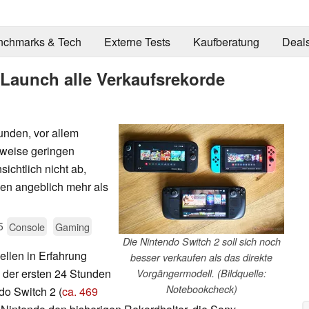
nchmarks & Tech
Externe Tests
Kaufberatung
Deal
 Launch alle Verkaufsrekorde
Kunden, vor allem
sweise geringen
ichtlich nicht ab,
den angeblich mehr als
5
Console
Gaming
Die Nintendo Switch 2 soll sich noch
ellen in Erfahrung
besser verkaufen als das direkte
b der ersten 24 Stunden
Vorgängermodell. (Bildquelle:
Notebookcheck)
do Switch 2 (
ca. 469