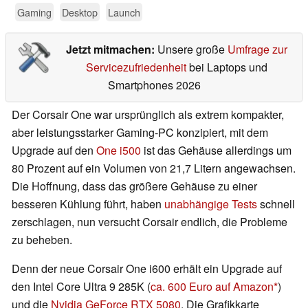
Gaming
Desktop
Launch
Jetzt mitmachen:
Unsere große
Umfrage zur
Servicezufriedenheit
bei Laptops und
Smartphones 2026
Der Corsair One war ursprünglich als extrem kompakter,
aber leistungsstarker Gaming-PC konzipiert, mit dem
Upgrade auf den
One i500
ist das Gehäuse allerdings um
80 Prozent auf ein Volumen von 21,7 Litern angewachsen.
Die Hoffnung, dass das größere Gehäuse zu einer
besseren Kühlung führt, haben
unabhängige Tests
schnell
zerschlagen, nun versucht Corsair endlich, die Probleme
zu beheben.
Denn der neue Corsair One i600 erhält ein Upgrade auf
den Intel Core Ultra 9 285K (
ca. 600 Euro auf Amazon
)
und die
Nvidia GeForce RTX 5080
. Die Grafikkarte