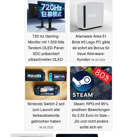
10.06.2025
720 Hz Gaming-
Alienware Area-51
Monitor mit 1.500 Nits
Brick Kit Lego-PC gibts
Tandem-OLED-Panel:
ab sofort als Bonus für
SDC präsentiert
treue Alienware-
ultraschnellen OLED-
Kunden
09.06.2025
Bildschirm
09.06.2025
Nintendo Switch 2 soll
Steam: RPG mit 95%
zum Launch alle
positiven Bewertungen
Verkaufsrekorde
für 2,50 Euro im Sale –
gebrochen haben
„So und nicht anders
sollte sich ein
09.06.2025
modernes Remaster