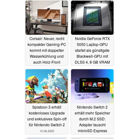
Corsair: Neuer, recht
Nvidia GeForce RTX
kompakter Gaming-PC
5050 Laptop-GPU
kommt mit doppelter
startet als günstigste
Wasserkühlung und
Blackwell-GPU mit
auch Holz-Front
DLSS 4, 8 GB VRAM
und 115W TGP
23.08.2025
24.06.2025
Splatoon 3 erhält
Nintendo Switch 2
kostenloses Upgrade
erhält mehr Speicher
und exklusives Spin-off
durch M.2 SSD:
für Nintendo Switch 2
Adapter tauscht
microSD Express
10.06.2025
durch M.2-Slot