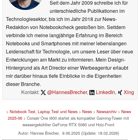
Seit dem Jahr 2009 schreibe ich für
unterschiedliche Publikationen im
Technologiesektor, bis ich im Jahr 2018 zur News-
Redaktion von Notebookcheck gestoßen bin. Seitdem
verbinde ich meine langjährige Erfahrung im Bereich
Notebooks und Smartphones mit meiner lebenslangen
Leidenschaft für Technologie, um unsere Leser über neue
Entwicklungen am Markt zu informieren. Mein Design-
Hintergrund als Art Director einer Werbeagentur erlaubt
mir darüber hinaus tiefe Einblicke in die Eigenheiten
dieser Branche.
Kontakt:
@HannesBrecher
,
LinkedIn
,
Xing
>
Notebook Test, Laptop Test und News
>
News
>
Newsarchiv
>
News
2025-06
> Corsair One i600 startet als kompakter Gaming-Tower mit
wassergekühlter GeForce RTX 5080 und Holz-Front
Autor: Hannes Brecher, 9.06.2025 (Update: 18.02.2026)