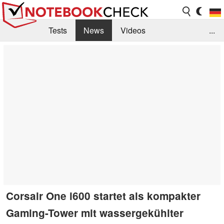
Tests
News
Videos
...
Benchmarks & Tech
Externe Tests
Kaufberatung
Deals
Suche
Jobs
Forum
Corsair One i600 startet als kompakter
Gaming-Tower mit wassergekühlter