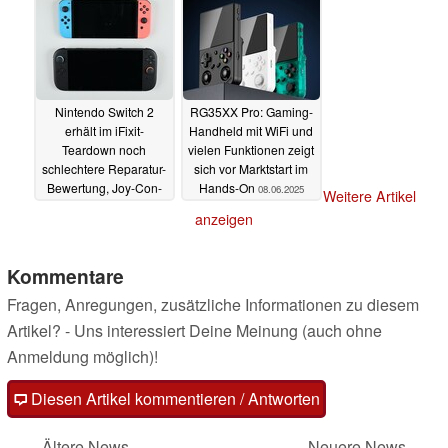
eines Klassikers
anfühlen“
09.06.2025
Nintendo Switch 2
RG35XX Pro: Gaming-
erhält im iFixit-
Handheld mit WiFi und
Teardown noch
vielen Funktionen zeigt
schlechtere Reparatur-
sich vor Marktstart im
Bewertung, Joy-Con-
Hands-On
08.06.2025
Weitere Artikel
Drift befürchtet
anzeigen
09.06.2025
Kommentare
Fragen, Anregungen, zusätzliche Informationen zu diesem
Artikel? - Uns interessiert Deine Meinung (auch ohne
Anmeldung möglich)!
Diesen Artikel kommentieren / Antworten
Ältere News
Neuere News