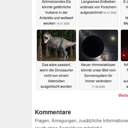
Schmelzendes Eis
Langsames Erdbeben
E-
könnte gefährliche
erstmals von Forschern
V
Vulkane in der
aufgezeichnet
04.07.2025
Antarktis und weltweit
M
wecken
Me
14.07.2025
Das wäre passiert,
Neuer Himmelskörper
NA
wenn die Dinosaurier
könnte unser Bild vom
T
nicht von einem
Sonnensystem für
Asteroiden
immer verändern
au
ausgelöscht worden
a
17.06.2025
wären
25.06.2025
Weite
Kommentare
Fragen, Anregungen, zusätzliche Informatione
(auch ohne Anmeldung möglich)!