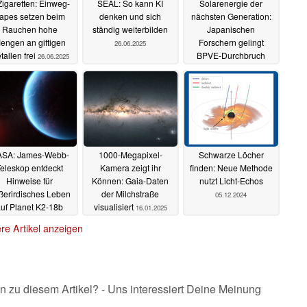
Zigaretten: Einweg-
SEAL: So kann KI
Solarenergie der
apes setzen beim
denken und sich
nächsten Generation:
Rauchen hohe
ständig weiterbilden
Japanischen
engen an giftigen
Forschern gelingt
26.06.2025
tallen frei
BPVE-Durchbruch
26.06.2025
26.06.2025
SA: James-Webb-
1000-Megapixel-
Schwarze Löcher
eleskop entdeckt
Kamera zeigt ihr
finden: Neue Methode
Hinweise für
Können: Gaia-Daten
nutzt Licht-Echos
ßerirdisches Leben
der Milchstraße
05.12.2024
uf Planet K2-18b
visualisiert
16.01.2025
18.04.2025
re Artikel anzeigen
n zu diesem Artikel? - Uns interessiert Deine Meinung