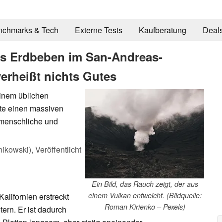
nchmarks & Tech
Externe Tests
Kaufberatung
Deal
es Erdbeben im San-Andreas-
verheißt nichts Gutes
inem üblichen
te einen massiven
 menschliche und
ikowski),
Veröffentlicht
Ein Bild, das Rauch zeigt, der aus
einem Vulkan entweicht. (Bildquelle:
lifornien erstreckt
Roman Kirienko – Pexels)
ern. Er ist dadurch