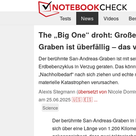
Tests
News
Videos
Be
The „Big One“ droht: Groß
Graben ist überfällig – das 
Der berühmte San-Andreas-Graben ist mit se
Erdbebenzyklus in Verzug geraten. Das könn
„Nachholbedarf” nach sich ziehen und echte
materielle Katastrophen verursachen.
Alexis Stegmann (
übersetzt von
Nicole Domin
am
25.06.2025
🇺🇸
🇪🇸
...
Science
Der berühmte San-Andreas-Graben in Ka
sich über eine Länge von 1.200 Kilomet