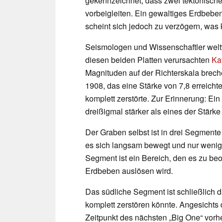
gekennzeichnet, dass zwei tektonische
vorbeigleiten. Ein gewaltiges Erdbeben,
scheint sich jedoch zu verzögern, was k
Seismologen und Wissenschaftler welt
diesen beiden Platten verursachten
Ka
Magnituden auf der Richterskala brech
1908, das eine Stärke von 7,8 erreicht
komplett zerstörte. Zur Erinnerung: Ein
dreißigmal stärker als eines der Stärke
Der Graben selbst ist in drei Segmente 
es sich langsam bewegt und nur wenig
Segment ist ein Bereich, den es zu beo
Erdbeben auslösen wird.
Das südliche Segment ist schließlich d
komplett zerstören könnte. Angesichts
Zeitpunkt des nächsten „Big One“ vor