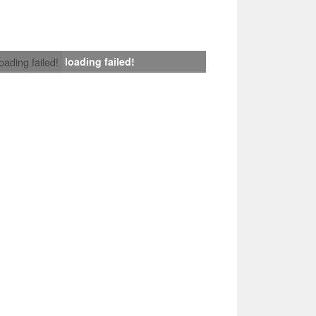
loading failed!
loading failed!