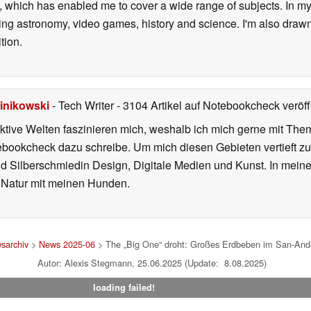
 which has enabled me to cover a wide range of subjects. In my 
ding astronomy, video games, history and science. I'm also drawn
tion.
inikowski
- Tech Writer
- 3104 Artikel auf Notebookcheck veröff
iktive Welten faszinieren mich, weshalb ich mich gerne mit T
ebookcheck dazu schreibe. Um mich diesen Gebieten vertieft zu
nd Silberschmiedin Design, Digitale Medien und Kunst. In mein
er Natur mit meinen Hunden.
sarchiv
>
News 2025-06
> The „Big One“ droht: Großes Erdbeben im San-Andrea
Autor: Alexis Stegmann, 25.06.2025 (Update: 8.08.2025)
loading failed!