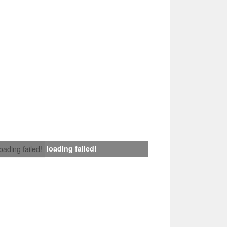
loading failed!
loading failed!