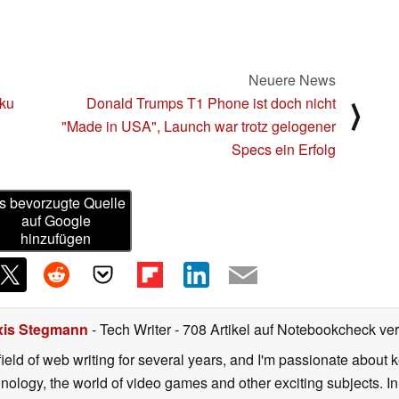
Neuere News
kku
Donald Trumps T1 Phone ist doch nicht
⟩
"Made in USA", Launch war trotz gelogener
Specs ein Erfolg
s bevorzugte Quelle
auf Google
hinzufügen
xis Stegmann
- Tech Writer
- 708 Artikel auf Notebookcheck verö
field of web writing for several years, and I'm passionate about 
logy, the world of video games and other exciting subjects. In p