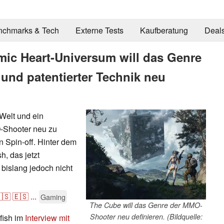
nchmarks & Tech
Externe Tests
Kaufberatung
Deal
ic Heart-Universum will das Genre
 und patentierter Technik neu
Welt und ein
-Shooter neu zu
 Spin-off. Hinter dem
h, das jetzt
 bislang jedoch nicht
🇸
🇪🇸
...
Gaming
The Cube will das Genre der MMO-
Shooter neu definieren. (Bildquelle:
fish im
Interview mit