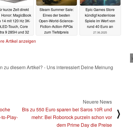
r kurze Zeit direkt
Steam Summer Sale:
Epic Games Store
 Honor: MagicBook
Eines der besten
kündigt kostenlose
o 14 mit 120 Hz 3K-
Open-World-Science-
Spiele im Wert von
LED-Touch, Core
Fiction-Action-RPGs
rund 40 Euro an
tra 9 285H und 32
zum Tiefstpreis
27.06.2025
RAM zum Bestpreis
28.06.2025
re Artikel anzeigen
28.06.2025
n zu diesem Artikel? - Uns interessiert Deine Meinung
Neuere News
Woche
Bis zu 550 Euro sparen bei Saros 10R und
⟩
-to-Play-
mehr: Bei Roborock purzeln schon vor
dem Prime Day die Preise