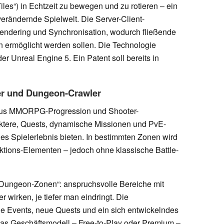
iles“) in Echtzeit zu bewegen und zu rotieren – ein
 verändernde Spielwelt. Die Server-Client-
Rendering und Synchronisation, wodurch fließende
 ermöglicht werden sollen. Die Technologie
der Unreal Engine 5. Ein Patent soll bereits in
r und Dungeon-Crawler
m aus MMORPG-Progression und Shooter-
aktere, Quests, dynamische Missionen und PvE-
ndes Spielerlebnis bieten. In bestimmten Zonen wird
aktions-Elementen – jedoch ohne klassische Battle-
„Dungeon-Zonen“: anspruchsvolle Bereiche mit
 wirken, je tiefer man eindringt. Die
e Events, neue Quests und ein sich entwickelndes
Das Geschäftsmodell – Free-to-Play oder Premium –