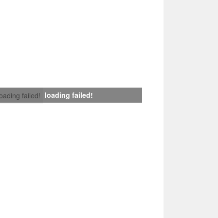
loading failed!
loading failed!