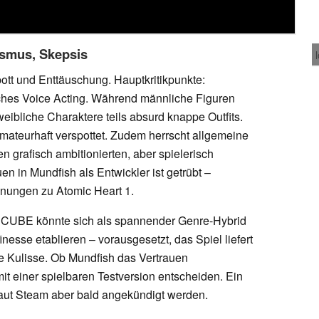
xismus, Skepsis
tt und Enttäuschung. Hauptkritikpunkte:
ches Voice Acting. Während männliche Figuren
 weibliche Charaktere teils absurd knappe Outfits.
amateurhaft verspottet. Zudem herrscht allgemeine
n grafisch ambitionierten, aber spielerisch
n in Mundfish als Entwickler ist getrübt –
nungen zu Atomic Heart 1.
he CUBE könnte sich als spannender Genre-Hybrid
inesse etablieren – vorausgesetzt, das Spiel liefert
te Kulisse. Ob Mundfish das Vertrauen
mit einer spielbaren Testversion entscheiden. Ein
 laut Steam aber bald angekündigt werden.