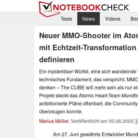
Tests
News
Videos
Be
Neuer MMO-Shooter im Atom
mit Echtzeit-Transformation
definieren
Ein mysteriöser Würfel, eine sich wandelnde 
technisches Fundament, das verspricht, MMO
denken – The CUBE will mehr sein als nur ein
Projekt steckt das Atomic Heart-Team Mundfis
ambitionierte Pläne offenbart, die Community
überzeugen konnte.
Marius Müller
,
Veröffentlicht am
30.06.2025

Am 27. Juni gewährte Entwickler Mund