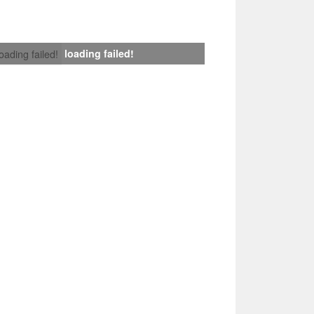
loading failed!
loading failed!