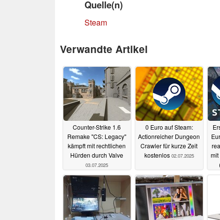
Quelle(n)
Steam
Verwandte Artikel
Counter-Strike 1.6
0 Euro auf Steam:
Er
Remake "CS: Legacy"
Actionreicher Dungeon
Eur
kämpft mit rechtlichen
Crawler für kurze Zeit
rea
Hürden durch Valve
kostenlos
mit
02.07.2025
03.07.2025
St