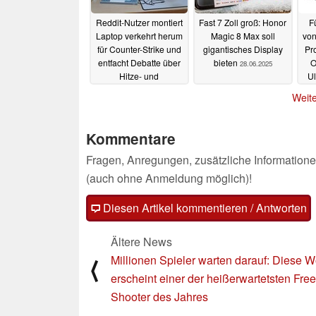
Reddit-Nutzer montiert
Fast 7 Zoll groß: Honor
Fü
Laptop verkehrt herum
Magic 8 Max soll
von
für Counter-Strike und
gigantisches Display
Pr
entfacht Debatte über
bieten
O
28.06.2025
Hitze- und
Ul
Scharnierschäden
GB 
Weite
29.06.2025
Kommentare
Fragen, Anregungen, zusätzliche Informatione
(auch ohne Anmeldung möglich)!
Diesen Artikel kommentieren / Antworten
Ältere News
Millionen Spieler warten darauf: Diese 
⟨
erscheint einer der heißerwartetsten Free
Shooter des Jahres