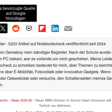
s bevorzugte Quelle
auf Google
hinzufügen
iter
- 5233 Artikel auf Notebookcheck veröffentlicht
seit 2024
ein Gameboy mein ständiger Begleiter. Nach der Schule wurde d
en PC bekam, war es vollends um mich geschehen. Meine Leiden
kcheck zu schreiben bedeutet für mich, über Themen zu berichte
 über E-Mobilität, Fotovoltaik oder innovative Gadgets. Wenn 
 der Ostseeküste oder versuche, den Schattenseiten meines Ge
n.
rchiv
>
News 2025-06
> Neuer MMO-Shooter im Atomic Heart-Universum will da
Technik neu definieren