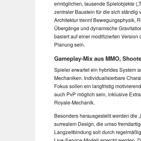
ermöglichen, tausende Spielobjekte („T
zentraler Baustein für die sich ständig
Architektur trennt Bewegungsphysik, 
Übergänge und dynamische Gravitation
basiert auf einer modifizierten Version 
Planung sein.
Gameplay-Mix aus MMO, Shoote
Spieler erwartet ein hybrides Syste
Mechaniken. Individualisierbare Char
Fokus sollen ein langfristig motiviere
auch PvP möglich sein, inklusive Extr
Royale-Mechanik.
Besonders herausgestellt werden die 
surrealem Design, die umso fremdartiger
Langzeitbindung soll durch regelmäßig
Live-Service-Modell erreicht werden. 