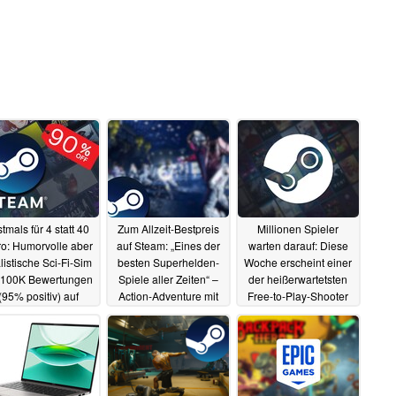
stmals für 4 statt 40
Zum Allzeit-Bestpreis
Millionen Spieler
o: Humorvolle aber
auf Steam: „Eines der
warten darauf: Diese
listische Sci-Fi-Sim
besten Superhelden-
Woche erscheint einer
 100K Bewertungen
Spiele aller Zeiten“ –
der heißerwartetsten
(95% positiv) auf
Action-Adventure mit
Free-to-Play-Shooter
eam so günstig wie
90 Prozent Rabatt für 6
des Jahres
30.06.2025
nie
statt 60 Euro im
01.07.2025
Angebot
30.06.2025