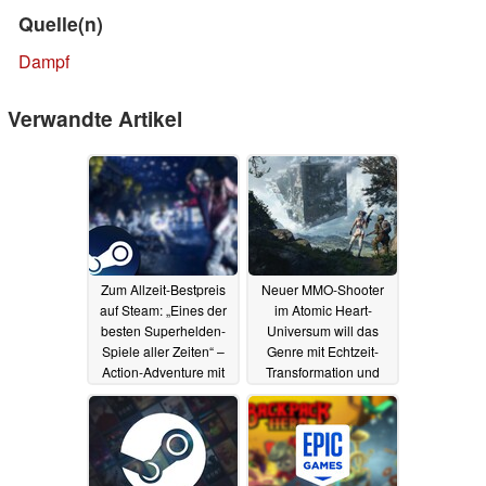
Quelle(n)
Dampf
Verwandte Artikel
Zum Allzeit-Bestpreis
Neuer MMO-Shooter
auf Steam: „Eines der
im Atomic Heart-
besten Superhelden-
Universum will das
Spiele aller Zeiten“ –
Genre mit Echtzeit-
Action-Adventure mit
Transformation und
90 Prozent Rabatt für 6
patentierter Technik
statt 60 Euro im
neu definieren
Angebot
30.06.2025
30.06.2025