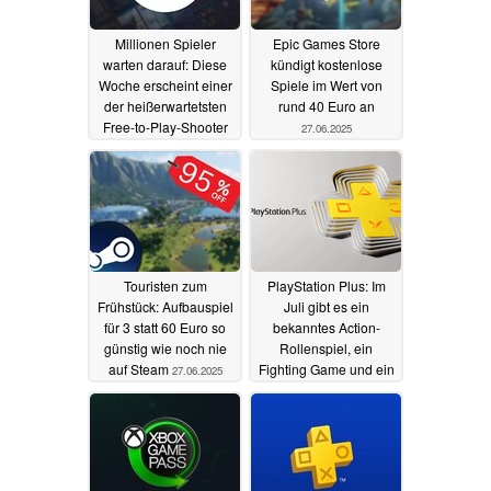
Millionen Spieler
Epic Games Store
warten darauf: Diese
kündigt kostenlose
Woche erscheint einer
Spiele im Wert von
der heißerwartetsten
rund 40 Euro an
Free-to-Play-Shooter
27.06.2025
des Jahres
30.06.2025
Touristen zum
PlayStation Plus: Im
Frühstück: Aufbauspiel
Juli gibt es ein
für 3 statt 60 Euro so
bekanntes Action-
günstig wie noch nie
Rollenspiel, ein
auf Steam
Fighting Game und ein
27.06.2025
gefeiertes Indie-
Kletterspiel für
Abonnenten kostenlos
27.06.2025