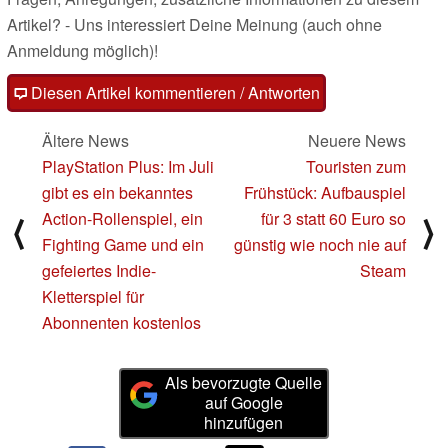
Artikel? - Uns interessiert Deine Meinung (auch ohne
Anmeldung möglich)!
Diesen Artikel kommentieren / Antworten
Ältere News
Neuere News
PlayStation Plus: Im Juli
Touristen zum
gibt es ein bekanntes
Frühstück: Aufbauspiel
Action-Rollenspiel, ein
für 3 statt 60 Euro so
⟨
⟩
Fighting Game und ein
günstig wie noch nie auf
gefeiertes Indie-
Steam
Kletterspiel für
Abonnenten kostenlos
Als bevorzugte Quelle
auf Google
hinzufügen