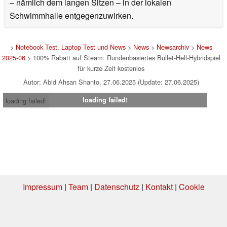
– nämlich dem langen Sitzen – in der lokalen
Schwimmhalle entgegenzuwirken.
>
Notebook Test, Laptop Test und News
>
News
>
Newsarchiv
>
News
2025-06
> 100% Rabatt auf Steam: Rundenbasiertes Bullet-Hell-Hybridspiel
für kurze Zeit kostenlos
Autor: Abid Ahsan Shanto, 27.06.2025 (Update: 27.06.2025)
loading failed!
loading failed!
Impressum
|
Team
|
Datenschutz
|
Kontakt
|
Cookie
Einstellungen
| 03.08.2026 20:57
* Beim Kauf über einen Affiliate-Link kann Notebookcheck eine Vergütung
erhalten. Vielen Dank für Ihre Unterstützung!.