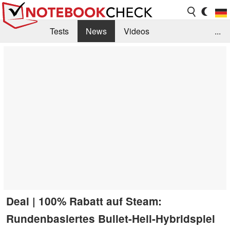
Tests
News
Videos
...
Benchmarks & Tech
Externe Tests
Kaufberatung
Deals
Suche
Jobs
Forum
Deal | 100% Rabatt auf Steam:
Rundenbasiertes Bullet-Hell-Hybridspiel