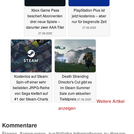
Xbox Game Pass
PlayStation Plus ist
beschert Abonnenten
jetzt kostenlos – aber
drei neue Spiele –
nur für begrenzte Zeit
darunter zwei AAA-Titel
27.06.2025
27.06.2025
Kostenlos auf Steam:
Death Stranding
Spin-off einer sehr
Director's Cut gibt es
beliebten JRPG-Reihe
im Steam Summer
von Sega klettert auf
Sale zum aktuellen
#1 der Steam-Charts
Tiefstpreis
27.06.2025
Weitere Artikel
27.06.2025
anzeigen
Kommentare
Fragen, Anregungen, zusätzliche Informationen zu diesem