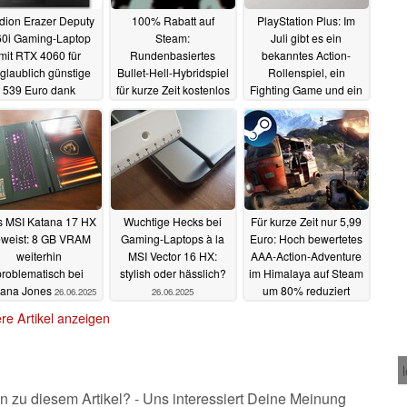
dion Erazer Deputy
100% Rabatt auf
PlayStation Plus: Im
0i Gaming-Laptop
Steam:
Juli gibt es ein
mit RTX 4060 für
Rundenbasiertes
bekanntes Action-
glaublich günstige
Bullet-Hell-Hybridspiel
Rollenspiel, ein
539 Euro dank
für kurze Zeit kostenlos
Fighting Game und ein
reifachem Rabatt
gefeiertes Indie-
27.06.2025
Kletterspiel für
27.06.2025
Abonnenten kostenlos
27.06.2025
 MSI Katana 17 HX
Wuchtige Hecks bei
Für kurze Zeit nur 5,99
weist: 8 GB VRAM
Gaming-Laptops à la
Euro: Hoch bewertetes
weiterhin
MSI Vector 16 HX:
AAA-Action-Adventure
problematisch bei
stylish oder hässlich?
im Himalaya auf Steam
iana Jones
um 80% reduziert
26.06.2025
26.06.2025
26.06.2025
re Artikel anzeigen
n zu diesem Artikel? - Uns interessiert Deine Meinung