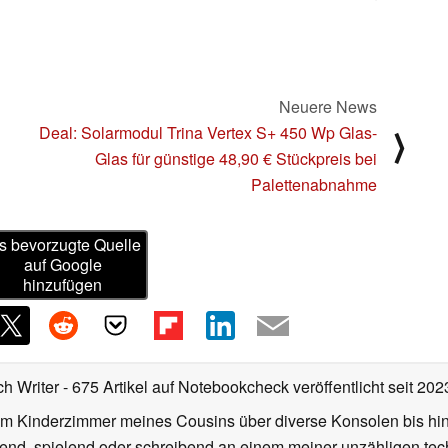
Neuere News
Deal: Solarmodul Trina Vertex S+ 450 Wp Glas-
⟩
Glas für günstige 48,90 € Stückpreis bei
Palettenabnahme
s bevorzugte Quelle
auf Google
hinzufügen
ch Writer
- 675 Artikel auf Notebookcheck veröffentlicht
seit 202
m Kinderzimmer meines Cousins über diverse Konsolen bis hi
end, spielend oder schreibend an einem meiner unzähligen te