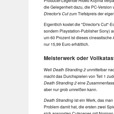
Producer-Legende Hideo Kojima verpa
die Gelegenheit dazu, die PC-Version
Director's Cut
zum Tiefstpreis der eige
Eigentlich kostet die "Director's Cut"-E
sondern Playstation-Publisher Sony) 
um 60 Prozent ist dieses cineastische A
nur 15,99 Euro erhältlich.
Meisterwerk oder Vollkatas
Weil
Death Stranding 2
unmittelbar nac
macht das Durchspielen von Teil 1 zud
Death Stranding 2
eine Zusammenfassun
aber nur grob umreißen kann.
Death Stranding
ist ein Werk, das man 
Problem damit hat, die ersten zwei Spi
sich ansonsten Cutscenes mit Norman