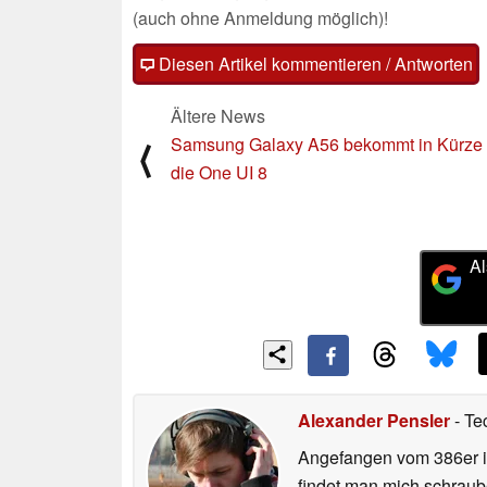
(auch ohne Anmeldung möglich)!
Diesen Artikel kommentieren / Antworten
Ältere News
Samsung Galaxy A56 bekommt in Kürze
⟨
die One UI 8
Al
Alexander Pensler
- Te
Angefangen vom 386er i
findet man mich schraub