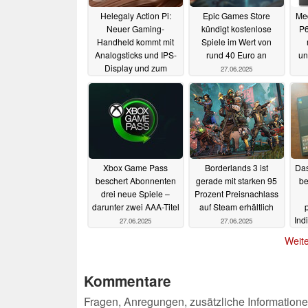
Helegaly Action Pi:
Epic Games Store
Me
Neuer Gaming-
kündigt kostenlose
P6
Handheld kommt mit
Spiele im Wert von
Analogsticks und IPS-
rund 40 Euro an
un
Display und zum
27.06.2025
günstigen Preis
d
28.06.2025
Xbox Game Pass
Borderlands 3 ist
Das
beschert Abonnenten
gerade mit starken 95
be
drei neue Spiele –
Prozent Preisnachlass
darunter zwei AAA-Titel
auf Steam erhältlich
Ind
27.06.2025
27.06.2025
Weite
Kommentare
Fragen, Anregungen, zusätzliche Informatione