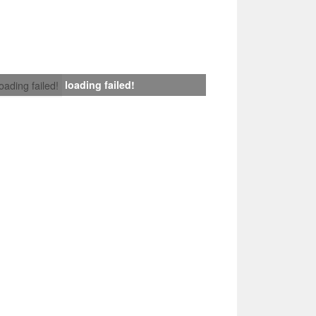
loading failed!
loading failed!