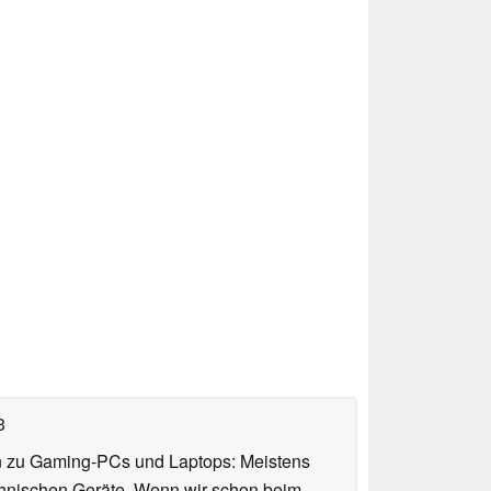
3
n zu Gaming-PCs und Laptops: Meistens
chnischen Geräte. Wenn wir schon beim