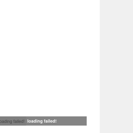
loading failed!
loading failed!