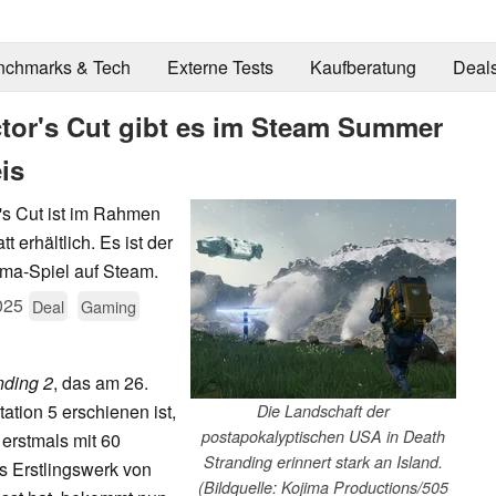
nchmarks & Tech
Externe Tests
Kaufberatung
Deal
ctor's Cut gibt es im Steam Summer
is
's Cut ist im Rahmen
erhältlich. Es ist der
jima-Spiel auf Steam.
025
Deal
Gaming
nding 2
, das am 26.
tation 5 erschienen ist,
Die Landschaft der
postapokalyptischen USA in Death
 erstmals mit 60
Stranding erinnert stark an Island.
s Erstlingswerk von
(Bildquelle: Kojima Productions/505