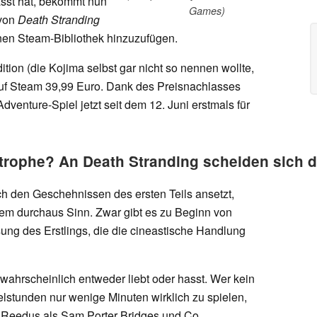
sst hat, bekommt nun
Games)
 von
Death Stranding
nen Steam-Bibliothek hinzuzufügen.
dition (die Kojima selbst gar nicht so nennen wollte,
auf Steam 39,99 Euro. Dank des Preisnachlasses
dventure-Spiel jetzt seit dem 12. Juni erstmals für
trophe? An Death Stranding scheiden sich d
h den Geschehnissen des ersten Teils ansetzt,
em durchaus Sinn. Zwar gibt es zu Beginn von
g des Erstlings, die die cineastische Handlung
wahrscheinlich entweder liebt oder hasst. Wer kein
elstunden nur wenige Minuten wirklich zu spielen,
 Reedus als Sam Porter Bridges und Co.