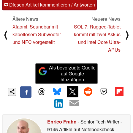
Diesen Artikel kommentieren / Antworten
Ältere News
Neuere News
Xiaomi: Soundbar mit
SOL 7: Rugged-Tablet
⟨
⟩
kabellosem Subwoofer
kommt mit zwei Akkus
und NFC vorgestellt
und Intel Core Ultra-
APUs
Als bevorzugte Quelle
auf Google
hinzufügen
Enrico Frahn
- Senior Tech Writer
-
9145 Artikel auf Notebookcheck