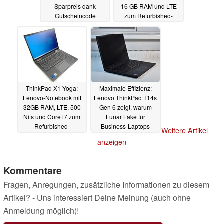
Sparpreis dank
16 GB RAM und LTE
Gutscheincode
zum Refurbished-
Sparpreis
18.06.2025
17.06.2025
ThinkPad X1 Yoga:
Maximale Effizienz:
Lenovo-Notebook mit
Lenovo ThinkPad T14s
32GB RAM, LTE, 500
Gen 6 zeigt, warum
Nits und Core i7 zum
Lunar Lake für
Refurbished-
Business-Laptops
Weitere Artikel
Spitzenpreis
ideal ist
11.06.2025
30.05.2025
anzeigen
Kommentare
Fragen, Anregungen, zusätzliche Informationen zu diesem
Artikel? - Uns interessiert Deine Meinung (auch ohne
Anmeldung möglich)!