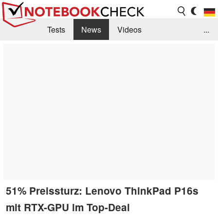
Tests
News
Videos
...
Benchmarks & Tech
Externe Tests
Kaufberatung
Deals
Suche
Jobs
Forum
51% Preissturz: Lenovo ThinkPad P16s
mit RTX-GPU im Top-Deal