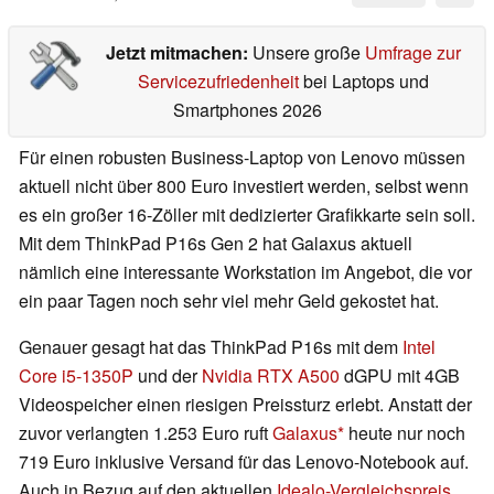
Jetzt mitmachen:
Unsere große
Umfrage zur
Servicezufriedenheit
bei Laptops und
Smartphones 2026
Für einen robusten Business-Laptop von Lenovo müssen
aktuell nicht über 800 Euro investiert werden, selbst wenn
es ein großer 16-Zöller mit dedizierter Grafikkarte sein soll.
Mit dem ThinkPad P16s Gen 2 hat Galaxus aktuell
nämlich eine interessante Workstation im Angebot, die vor
ein paar Tagen noch sehr viel mehr Geld gekostet hat.
Genauer gesagt hat das ThinkPad P16s mit dem
Intel
Core i5-1350P
und der
Nvidia RTX A500
dGPU mit 4GB
Videospeicher einen riesigen Preissturz erlebt. Anstatt der
zuvor verlangten 1.253 Euro ruft
Galaxus
heute nur noch
719 Euro inklusive Versand für das Lenovo-Notebook auf.
Auch in Bezug auf den aktuellen
Idealo-Vergleichspreis