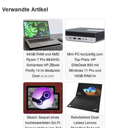
Verwandte Artikel
64GB RAM und AMD
Mini-PC kurzzeitig zum
Ryzen 7 Pro 8840HS:
Top-Preis: HP
Schlankes HP ZBook
EliteDesk 800 mit
Firefly 14 im Bestpreis-
Windows 11 Pro und
Deal
16GB RAM im
23.06.2025
Refurbished-Angebot
22.06.2025
Steam: Sequel eines
Refurbished-Deal:
hochbewerteten Sci-Fi-
Leises Lenovo
Games ist für kurze Zeit
ThinkPad T14s mit