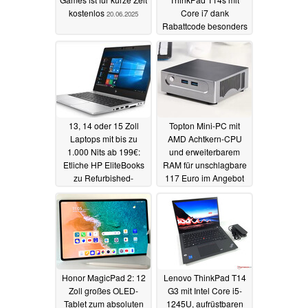
kostenlos
Core i7 dank
20.06.2025
Rabattcode besonders
günstig
19.06.2025
13, 14 oder 15 Zoll
Topton Mini-PC mit
Laptops mit bis zu
AMD Achtkern-CPU
1.000 Nits ab 199€:
und erweiterbarem
Etliche HP EliteBooks
RAM für unschlagbare
zu Refurbished-
117 Euro im Angebot
Spitzenpreisen
19.06.2025
bestellbar
19.06.2025
Honor MagicPad 2: 12
Lenovo ThinkPad T14
Zoll großes OLED-
G3 mit Intel Core i5-
Tablet zum absoluten
1245U, aufrüstbaren