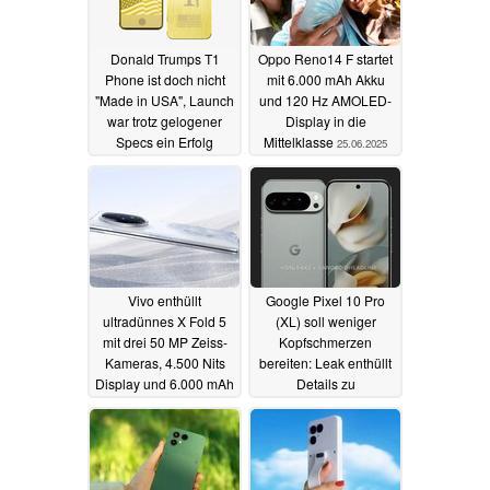
Donald Trumps T1
Oppo Reno14 F startet
Phone ist doch nicht
mit 6.000 mAh Akku
"Made in USA", Launch
und 120 Hz AMOLED-
war trotz gelogener
Display in die
Specs ein Erfolg
Mittelklasse
25.06.2025
25.06.2025
Vivo enthüllt
Google Pixel 10 Pro
ultradünnes X Fold 5
(XL) soll weniger
mit drei 50 MP Zeiss-
Kopfschmerzen
Kameras, 4.500 Nits
bereiten: Leak enthüllt
Display und 6.000 mAh
Details zu
Akku
versprochenem
25.06.2025
Display-Upgrade
25.06.2025