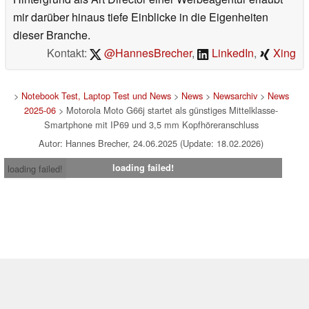
mir darüber hinaus tiefe Einblicke in die Eigenheiten
dieser Branche.
Kontakt:
@HannesBrecher
,
LinkedIn
,
Xing
>
Notebook Test, Laptop Test und News
>
News
>
Newsarchiv
>
News
2025-06
> Motorola Moto G66j startet als günstiges Mittelklasse-
Smartphone mit IP69 und 3,5 mm Kopfhöreranschluss
Autor: Hannes Brecher, 24.06.2025 (Update: 18.02.2026)
loading failed!
loading failed!
Impressum
|
Team
|
Datenschutz
|
Kontakt
|
Cookie
Einstellungen
| 05.08.2026 06:24