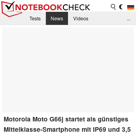
Tests
News
Videos
...
Benchmarks & Tech
Externe Tests
Kaufberatung
Deals
Suche
Jobs
Forum
Motorola Moto G66j startet als günstiges
Mittelklasse-Smartphone mit IP69 und 3,5