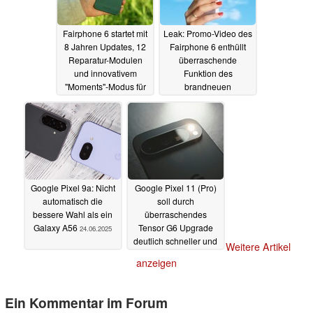
Fairphone 6 startet mit
Leak: Promo-Video des
8 Jahren Updates, 12
Fairphone 6 enthüllt
Reparatur-Modulen
überraschende
und innovativem
Funktion des
"Moments"-Modus für
brandneuen
599 Euro
Schiebereglers
25.06.2025
24.06.2025
Google Pixel 9a: Nicht
Google Pixel 11 (Pro)
automatisch die
soll durch
bessere Wahl als ein
überraschendes
Galaxy A56
Tensor G6 Upgrade
24.06.2025
deutlich schneller und
Weitere Artikel
effizienter werden
anzeigen
24.06.2025
Ein Kommentar im Forum