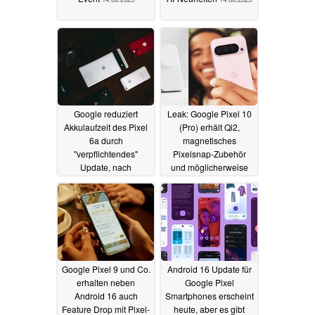
Google reduziert
Leak: Google Pixel 10
Akkulaufzeit des Pixel
(Pro) erhält Qi2,
6a durch
magnetisches
"verpflichtendes"
Pixelsnap-Zubehör
Update, nach
und möglicherweise
mehreren Bränden
drahtlose 60W
Schnellladung
12.06.2025
11.06.2025
Google Pixel 9 und Co.
Android 16 Update für
erhalten neben
Google Pixel
Android 16 auch
Smartphones erscheint
Feature Drop mit Pixel-
heute, aber es gibt