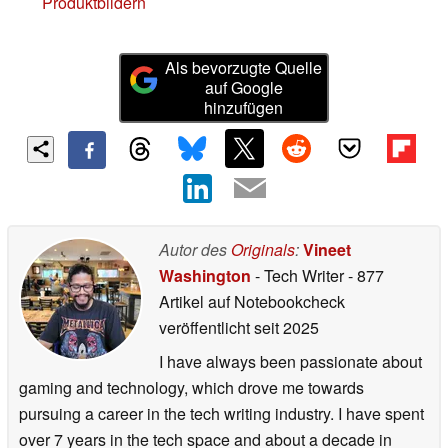
Produktbildern
Als bevorzugte Quelle
auf Google
hinzufügen
Autor des
Originals
:
Vineet
Washington
- Tech Writer
- 877
Artikel auf Notebookcheck
veröffentlicht
seit 2025
I have always been passionate about
gaming and technology, which drove me towards
pursuing a career in the tech writing industry. I have spent
over 7 years in the tech space and about a decade in