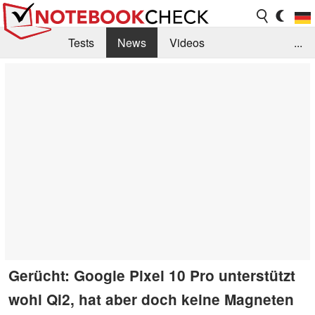
Tests
News
Videos
...
Benchmarks & Tech
Externe Tests
Kaufberatung
Deals
Suche
Jobs
Forum
Gerücht: Google Pixel 10 Pro unterstützt
wohl Qi2, hat aber doch keine Magneten