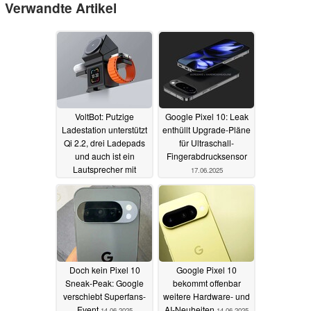
Verwandte Artikel
VoltBot: Putzige
Google Pixel 10: Leak
Ladestation unterstützt
enthüllt Upgrade-Pläne
Qi 2.2, drei Ladepads
für Ultraschall-
und auch ist ein
Fingerabdrucksensor
Lautsprecher mit
17.06.2025
Touchscreen
12.08.2025
Doch kein Pixel 10
Google Pixel 10
Sneak-Peak: Google
bekommt offenbar
verschiebt Superfans-
weitere Hardware- und
Event
AI-Neuheiten
14.06.2025
14.06.2025