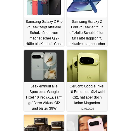
Samsung Galaxy Z Flip
Samsung Galaxy Z
7: Leak zeigt offizielle
Fold 7: Leak enthüllt
Schutzhüllen, von
offizielle Schutzhüllen
magnetischer Qi2-
für Falt-Flaggschiff,
Hülle bis Kindsuit Case
inklusive magnetischer
Qi2-Hülle
03.07.2025
03.07.2025
Leak enthüllt alle
Gerücht: Google Pixel
Specs des Google
10 Pro unterstützt wohl
Pixel 10 Pro (XL), samt
Qi2, hat aber doch
größerer Akkus, Qi2
keine Magneten
und bis zu 39W
12.06.2025
Schnellladung
30.06.2025