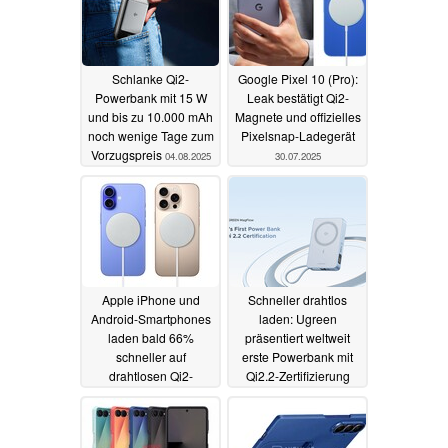
Schlanke Qi2-
Google Pixel 10 (Pro):
Powerbank mit 15 W
Leak bestätigt Qi2-
und bis zu 10.000 mAh
Magnete und offizielles
noch wenige Tage zum
Pixelsnap-Ladegerät
Vorzugspreis
04.08.2025
30.07.2025
Apple iPhone und
Schneller drahtlos
Android-Smartphones
laden: Ugreen
laden bald 66%
präsentiert weltweit
schneller auf
erste Powerbank mit
drahtlosen Qi2-
Qi2.2-Zertifizierung
Ladegeräten
23.07.2025
15.07.2025