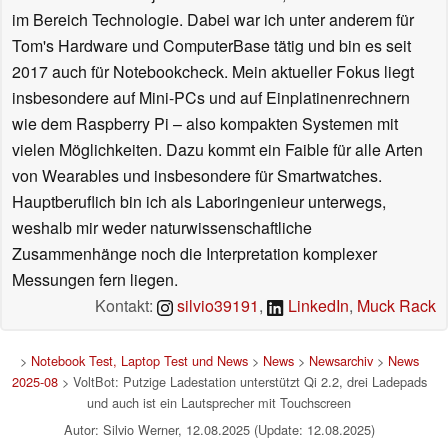
im Bereich Technologie. Dabei war ich unter anderem für
Tom's Hardware und ComputerBase tätig und bin es seit
2017 auch für Notebookcheck. Mein aktueller Fokus liegt
insbesondere auf Mini-PCs und auf Einplatinenrechnern
wie dem Raspberry Pi – also kompakten Systemen mit
vielen Möglichkeiten. Dazu kommt ein Faible für alle Arten
von Wearables und insbesondere für Smartwatches.
Hauptberuflich bin ich als Laboringenieur unterwegs,
weshalb mir weder naturwissenschaftliche
Zusammenhänge noch die Interpretation komplexer
Messungen fern liegen.
Kontakt:
silvio39191
,
LinkedIn
,
Muck Rack
>
Notebook Test, Laptop Test und News
>
News
>
Newsarchiv
>
News
2025-08
> VoltBot: Putzige Ladestation unterstützt Qi 2.2, drei Ladepads
und auch ist ein Lautsprecher mit Touchscreen
Autor: Silvio Werner, 12.08.2025 (Update: 12.08.2025)