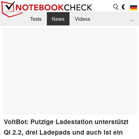
Tests
News
Videos
...
Benchmarks & Tech
Externe Tests
Kaufberatung
Deals
Suche
Jobs
Forum
VoltBot: Putzige Ladestation unterstützt
Qi 2.2, drei Ladepads und auch ist ein