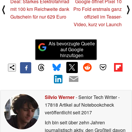
Deal: Starkes Elektrofahrrad
Google öffnet Pixel 10
⟨
⟩
mit 100 km Reichweite dank
Pro Fold erstmals ganz
Gutschein für nur 629 Euro
offiziell im Teaser-
Video, kurz vor Launch
Als bevorzugte Quelle
auf Google
hinzufügen
Silvio Werner
- Senior Tech Writer
-
17818 Artikel auf Notebookcheck
veröffentlicht
seit 2017
Ich bin seit über zehn Jahren
journalistisch aktiv, den Großteil davon