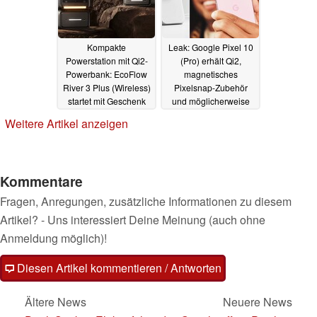
Kompakte
Leak: Google Pixel 10
Powerstation mit Qi2-
(Pro) erhält Qi2,
Powerbank: EcoFlow
magnetisches
River 3 Plus (Wireless)
Pixelsnap-Zubehör
startet mit Geschenk
und möglicherweise
drahtlose 60W
12.06.2025
Weitere Artikel anzeigen
Schnellladung
11.06.2025
Kommentare
Fragen, Anregungen, zusätzliche Informationen zu diesem
Artikel? - Uns interessiert Deine Meinung (auch ohne
Anmeldung möglich)!
Diesen Artikel kommentieren / Antworten
Ältere News
Neuere News