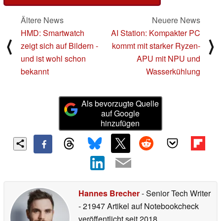
Ältere News
Neuere News
HMD: Smartwatch
AI Station: Kompakter PC
⟨
⟩
zeigt sich auf Bildern -
kommt mit starker Ryzen-
und ist wohl schon
APU mit NPU und
bekannt
Wasserkühlung
Als bevorzugte Quelle
auf Google
hinzufügen
Hannes Brecher
- Senior Tech Writer
- 21947 Artikel auf Notebookcheck
veröffentlicht
seit 2018