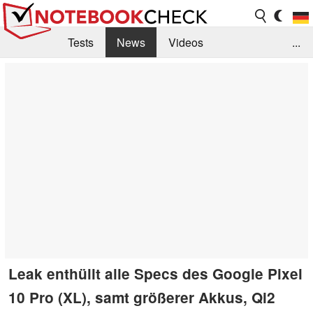
Tests
News
Videos
...
Benchmarks & Tech
Externe Tests
Kaufberatung
Deals
Suche
Jobs
Forum
Leak enthüllt alle Specs des Google Pixel
10 Pro (XL), samt größerer Akkus, Qi2