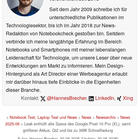
Seit dem Jahr 2009 schreibe ich für
unterschiedliche Publikationen im
Technologiesektor, bis ich im Jahr 2018 zur News-
Redaktion von Notebookcheck gestoßen bin. Seitdem
verbinde ich meine langjährige Erfahrung im Bereich
Notebooks und Smartphones mit meiner lebenslangen
Leidenschaft für Technologie, um unsere Leser über neue
Entwicklungen am Markt zu informieren. Mein Design-
Hintergrund als Art Director einer Werbeagentur erlaubt
mir darüber hinaus tiefe Einblicke in die Eigenheiten
dieser Branche.
Kontakt:
@HannesBrecher
,
LinkedIn
,
Xing
>
Notebook Test, Laptop Test und News
>
News
>
Newsarchiv
>
News
2025-06
> Leak enthüllt alle Specs des Google Pixel 10 Pro (XL), samt
größerer Akkus, Qi2 und bis zu 39W Schnellladung
Autor: Hannes Brecher, 30.06.2025 (Update: 30.06.2025)