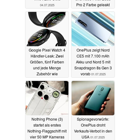
Pro 2 Farbe geleakt
04.07.2025
04.07.2025
Google Pixel Watch 4
OnePlus zeigt Nord
Händler-Leak: Zwei
CE5 mit 7.100 mAh
Größen, fünf Farben
Akku und Nord 5 mit
und jede Menge
Snapdragon 8s Gen 3
Zubehör wie
vorab
01.07.2025
Armbänder geplant
04.07.2025
Nothing Phone (3)
Spionagevorwürfe:
startet als erstes
OnePlus droht
Nothing-Flaggschiff mit
Verkaufs-Verbot in den
vier 50 MP Kameras
USA
01.07.2025