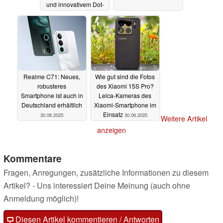
und innovativem Dot-
Matrix-Zweitdisplay
01.07.2025
Realme C71: Neues,
Wie gut sind die Fotos
robusteres
des Xiaomi 15S Pro?
Smartphone ist auch in
Leica-Kameras des
Deutschland erhältlich
Xiaomi-Smartphone im
Einsatz
30.06.2025
30.06.2025
Weitere Artikel
anzeigen
Kommentare
Fragen, Anregungen, zusätzliche Informationen zu diesem
Artikel? - Uns interessiert Deine Meinung (auch ohne
Anmeldung möglich)!
Diesen Artikel kommentieren / Antworten