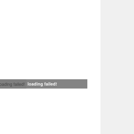
loading failed!
loading failed!