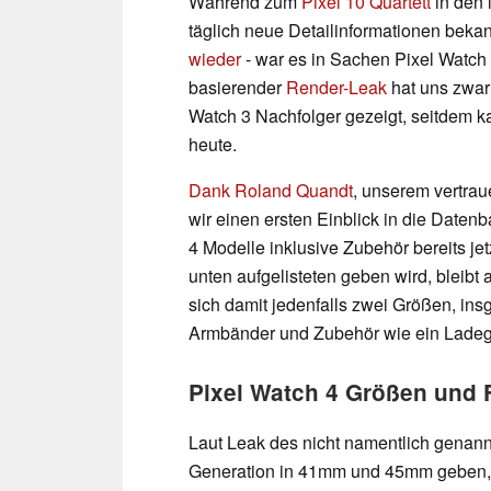
Während zum
Pixel 10 Quartett
in den 
täglich neue Detailinformationen beka
wieder
- war es in Sachen Pixel Watch 
basierender
Render-Leak
hat uns zwar 
Watch 3 Nachfolger gezeigt, seitdem k
heute.
Dank Roland Quandt
, unserem vertra
wir einen ersten Einblick in die Daten
4 Modelle inklusive Zubehör bereits jetz
unten aufgelisteten geben wird, bleibt
sich damit jedenfalls zwei Größen, ins
Armbänder und Zubehör wie ein Ladeg
Pixel Watch 4 Größen und 
Laut Leak des nicht namentlich genannt
Generation in 41mm und 45mm geben, 