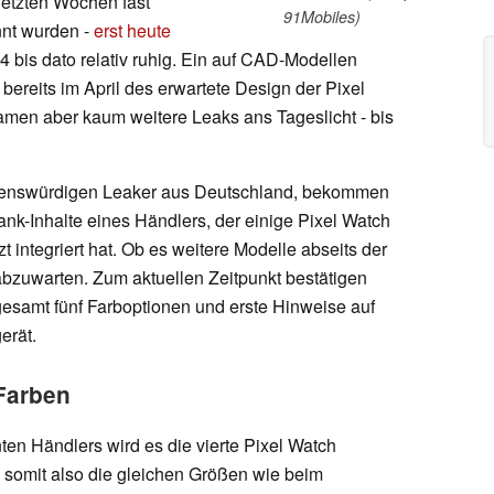
letzten Wochen fast
91Mobiles)
nnt wurden -
erst heute
4 bis dato relativ ruhig. Ein auf CAD-Modellen
bereits im April des erwartete Design der Pixel
amen aber kaum weitere Leaks ans Tageslicht - bis
uenswürdigen Leaker aus Deutschland, bekommen
bank-Inhalte eines Händlers, der einige Pixel Watch
t integriert hat. Ob es weitere Modelle abseits der
 abzuwarten. Zum aktuellen Zeitpunkt bestätigen
gesamt fünf Farboptionen und erste Hinweise auf
erät.
Farben
en Händlers wird es die vierte Pixel Watch
somit also die gleichen Größen wie beim