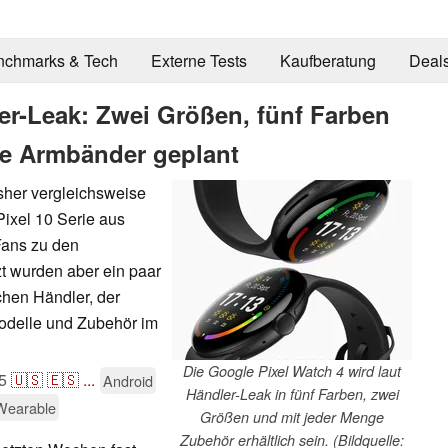
nchmarks & Tech
Externe Tests
Kaufberatung
Deal
er-Leak: Zwei Größen, fünf Farben
e Armbänder geplant
sher vergleichsweise
Pixel 10 Serie aus
Fans zu den
zt wurden aber ein paar
chen Händler, der
Modelle und Zubehör im
Die Google Pixel Watch 4 wird laut
5
🇺🇸
🇪🇸
...
Android
Händler-Leak in fünf Farben, zwei
Wearable
Größen und mit jeder Menge
Zubehör erhältlich sein. (Bildquelle: