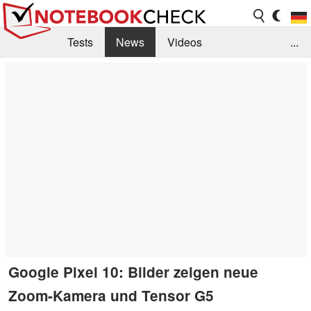
Tests
News
Videos
...
Benchmarks & Tech
Externe Tests
Kaufberatung
Deals
Suche
Jobs
Forum
Google Pixel 10: Bilder zeigen neue
Zoom-Kamera und Tensor G5