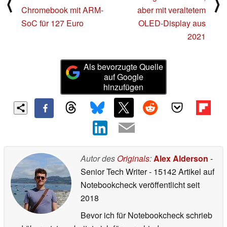
Ältere News
Neuere News
Prime Day Deal:
Apple iPhone 17e soll
Lautloses Lenovo
Anfang 2026 starten,
⟨
⟩
Chromebook mit ARM-
aber mit veraltetem
SoC für 127 Euro
OLED-Display aus
2021
Als bevorzugte Quelle
auf Google
hinzufügen
Autor des
Originals
:
Alex Alderson
-
Senior Tech Writer
- 15142 Artikel auf
Notebookcheck veröffentlicht
seit