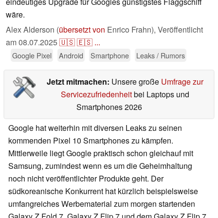
eindeutiges Upgrade für Googles günstigstes Flaggschiff
wäre.
Alex Alderson (
übersetzt von
Enrico Frahn),
Veröffentlicht
am
08.07.2025
🇺🇸
🇪🇸
...
Google Pixel
Android
Smartphone
Leaks / Rumors
Jetzt mitmachen:
Unsere große
Umfrage zur
Servicezufriedenheit
bei Laptops und
Smartphones 2026
Google hat weiterhin mit diversen Leaks zu seinen
kommenden Pixel 10 Smartphones zu kämpfen.
Mittlerweile liegt Google praktisch schon gleichauf mit
Samsung, zumindest wenn es um die Geheimhaltung
noch nicht veröffentlichter Produkte geht. Der
südkoreanische Konkurrent hat kürzlich beispielsweise
umfangreiches Werbematerial zum morgen startenden
Galaxy Z Fold 7, Galaxy Z Flip 7 und dem Galaxy Z Flip 7