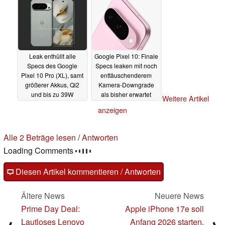
Leak enthüllt alle
Google Pixel 10: Finale
Specs des Google
Specs leaken mit noch
Pixel 10 Pro (XL), samt
enttäuschenderem
größerer Akkus, Qi2
Kamera-Downgrade
und bis zu 39W
als bisher erwartet
Weitere Artikel
Schnellladung
25.06.2025
anzeigen
30.06.2025
2 Kommentare im Forum
Fragen, Anregungen, zusätzliche Informationen zu diesem
Artikel? - Uns interessiert Deine Meinung (auch ohne
Anmeldung möglich)!
Alle 2 Kommentare lesen
/
Antworten
Diesen Artikel kommentieren / Antworten