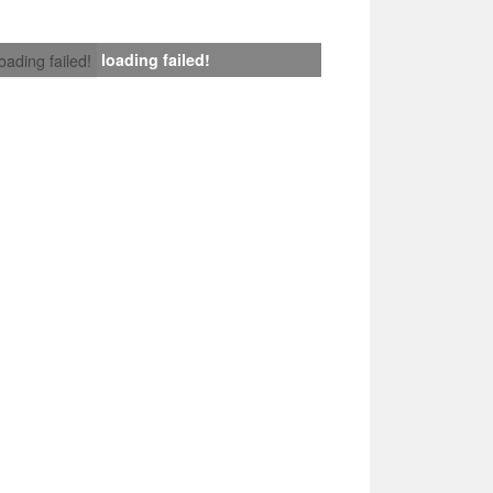
loading failed!
loading failed!