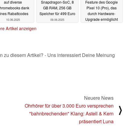
auf diverse
Snapdragon-SoC, 8
Feature des Google
hromebooks dank
GB RAM, 256 GB
Pixel 10 (Pro), das
ines Rabattcodes
Speicher für 499 Euro
durch Hardware-
Upgrade ermöglicht
10.06.2025
09.06.2025
wird
09.06.2025
re Artikel anzeigen
n zu diesem Artikel? - Uns interessiert Deine Meinung
Neuere News
Ohrhörer für über 3.000 Euro versprechen
⟩
"bahnbrechenden" Klang: Astell & Kern
präsentiert Luna