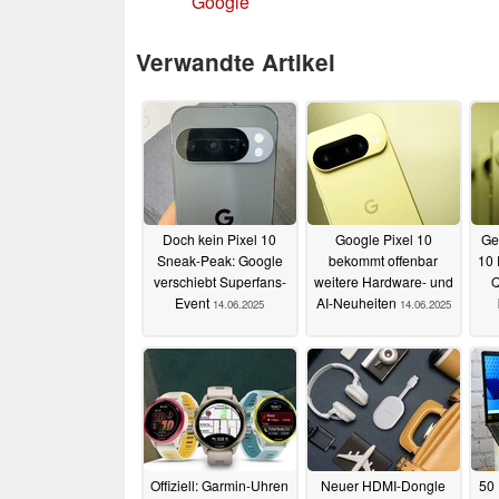
Google
Verwandte Artikel
Doch kein Pixel 10
Google Pixel 10
Ge
Sneak-Peak: Google
bekommt offenbar
10 
verschiebt Superfans-
weitere Hardware- und
Q
Event
AI-Neuheiten
14.06.2025
14.06.2025
Offiziell: Garmin-Uhren
Neuer HDMI-Dongle
50 