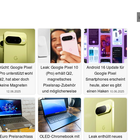
rücht: Google Pixel
Leak: Google Pixel 10
Android 16 Update für
Pro unterstützt wohl
(Pro) erhält Qi2,
Google Pixel
i2, hat aber doch
magnetisches
Smartphones erscheint
keine Magneten
Pixelsnap-Zubehör
heute, aber es gibt
und möglicherweise
einen Haken
12.06.2025
10.06.2025
drahtlose 60W
Schnellladung
11.06.2025
Euro Preisnachlass
OLED-Chromebook mit
Leak enthüllt neues