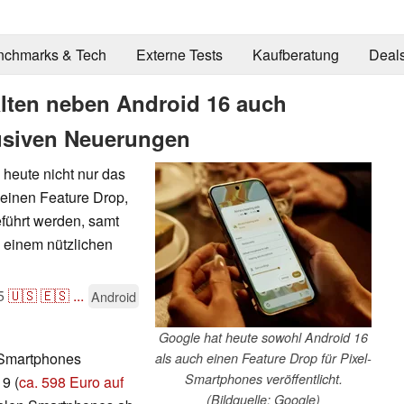
nchmarks & Tech
Externe Tests
Kaufberatung
Deal
alten neben Android 16 auch
lusiven Neuerungen
 heute nicht nur das
 einen Feature Drop,
eführt werden, samt
d einem nützlichen
5
🇺🇸
🇪🇸
...
Android
Google hat heute sowohl Android 16
l-Smartphones
als auch einen Feature Drop für Pixel-
Smartphones veröffentlicht.
 9 (
ca. 598 Euro auf
(Bildquelle: Google)