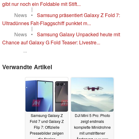
gibt nur noch ein Foldable mit Stift...
|
News
•
Samsung präsentiert Galaxy Z Fold 7:
Ultradünnes Falt-Flaggschiff punktet m...
|
News
•
Samsung Galaxy Unpacked heute mit
Chance auf Galaxy G Fold Teaser: Livestre...
...
Verwandte Artikel
Samsung Galaxy Z
DJI Mini 5 Pro: Photo
Fold 7 und Galaxy Z
zeigt erstmals
Flip 7: Offizielle
komplette Minidrohne
Pressebilder zeigen
mit umstrittener
die finalen
Änderung