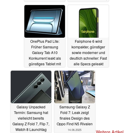
offizielle Pressebilder
geleakt
17.06.2025
OnePlus Pad Lite:
Fairphone 6 wird
Früher Samsung
kompakter, günstiger
Galaxy Tab A10
sowie moderner und
Konkurrent leakt als
deutlich schneller: Fast
günstiges Tablet mit
alle Specs geleakt
Specs und Bildern
14.06.2025
14.06.2025
Galaxy Unpacked
Samsung Galaxy Z
Termin: Samsung hat
Fold 7: Leak zeigt
vielleicht bereits
finales Design des
Galaxy Z Fold 7, Flip 7,
Oppo Find N5 Rivalen
Watch 8 Launchtag
14.06.2025
Weitere Artikel