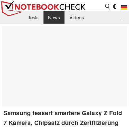
Tests
News
Videos
...
Benchmarks & Tech
Externe Tests
Kaufberatung
Deals
Suche
Jobs
Forum
Samsung teasert smartere Galaxy Z Fold
7 Kamera, Chipsatz durch Zertifizierung