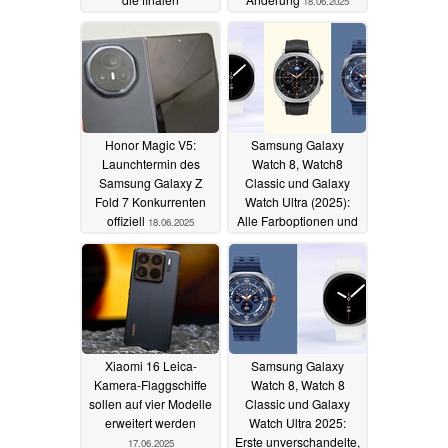
18.06.2025
Designänderungen
19.06.2025
Honor Magic V5:
Samsung Galaxy
Launchtermin des
Watch 8, Watch8
Samsung Galaxy Z
Classic und Galaxy
Fold 7 Konkurrenten
Watch Ultra (2025):
offiziell
Alle Farboptionen und
18.06.2025
Größen geleakt
18.06.2025
Xiaomi 16 Leica-
Samsung Galaxy
Kamera-Flaggschiffe
Watch 8, Watch 8
sollen auf vier Modelle
Classic und Galaxy
erweitert werden
Watch Ultra 2025:
Erste unverschandelte,
17.06.2025