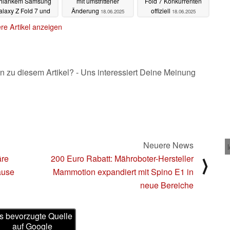
hlankem Samsung
mit umstrittener
Fold 7 Konkurrenten
laxy Z Fold 7 und
Änderung
offiziell
18.06.2025
18.06.2025
Co.
19.06.2025
re Artikel anzeigen
n zu diesem Artikel? - Uns interessiert Deine Meinung
Neuere News
äre
200 Euro Rabatt: Mähroboter-Hersteller
⟩
äuse
Mammotion expandiert mit Spino E1 in
neue Bereiche
s bevorzugte Quelle
auf Google