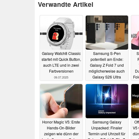
Verwandte Artikel
Galaxy Watch8 Classic
Samsung S-Pen
S
startet mit Quick Button,
potentiell am Ende:
auch LTE und in zwei
Galaxy Z Fold 7 und
Farbversionen
möglicherweise auch
Du
Galaxy S26 Ultra
Fol
09.07.2025
Nachfolger betroffen
22.06.2025
Honor Magic V5: Erste
Samsung Galaxy
Of
Hands-On-Bilder
Unpacked: Finaler
V5 
zeigen wie dünn der
Termin und Uhrzeit für
dün