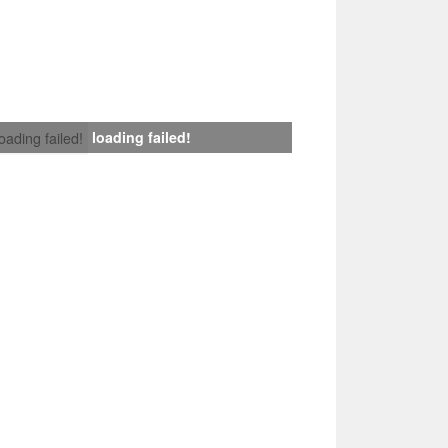
loading failed!
loading failed!