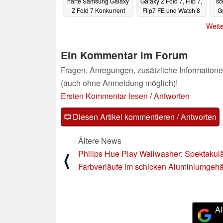
harte Samsung Galaxy
Galaxy Z Fold 7, Flip 7,
sc
Z Fold 7 Konkurrent
Flip7 FE und Watch 8
Ga
wirklich ist
Launch geleakt
19.06.2025
Weite
19.06.2025
Ein Kommentar im Forum
Fragen, Anregungen, zusätzliche Informatione
(auch ohne Anmeldung möglich)!
Ersten Kommentar lesen
/
Antworten
Diesen Artikel kommentieren / Antworten
Ältere News
Philips Hue Play Wallwasher: Spektakul
⟨
Farbverläufe im schicken Aluminiumgeh
Al