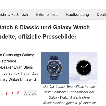
nchmarks & Tech
Externe Tests
Kaufberatung
Deal
atch 8 Classic und Galaxy Watch
delte, offizielle Pressebilder
 von Samsungs Galaxy
e störende
-Leaker Evan Blass
n verschickt hatte. Das
laxy Watch Ultra wird
Der US-Leaker Evan Blass hat die
ersten offiziellen Pressebiider der
5
🇺🇸
🇪🇸
...
Android
Galaxy Watch 8 Serie ohne
Wasserzeichen geleakt. (Bildquelle: