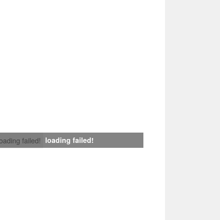
loading failed!
loading failed!