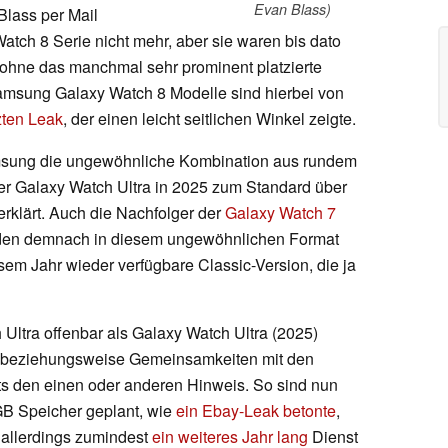
Evan Blass)
Blass per Mail
atch 8 Serie nicht mehr, aber sie waren bis dato
, ohne das manchmal sehr prominent platzierte
Samsung Galaxy Watch 8 Modelle sind hierbei von
zten Leak
, der einen leicht seitlichen Winkel zeigte.
amsung die ungewöhnliche Kombination aus rundem
er Galaxy Watch Ultra in 2025 zum Standard über
rklärt. Auch die Nachfolger der
Galaxy Watch 7
den demnach in diesem ungewöhnlichen Format
sem Jahr wieder verfügbare Classic-Version, die ja
Ultra offenbar als Galaxy Watch Ultra (2025)
n beziehungsweise Gemeinsamkeiten mit den
ts den einen oder anderen Hinweis. So sind nun
GB Speicher geplant, wie
ein Ebay-Leak betonte
,
 allerdings zumindest
ein weiteres Jahr lang
Dienst