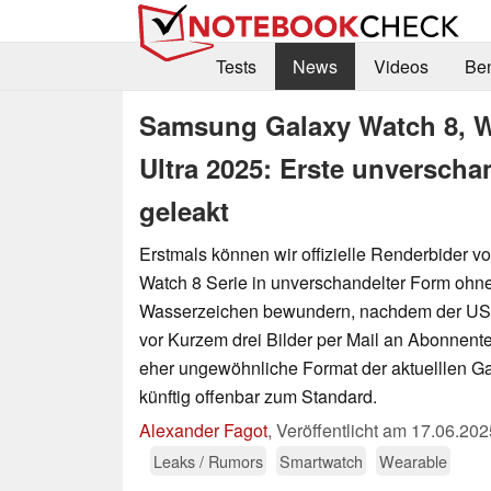
Tests
News
Videos
Be
Samsung Galaxy Watch 8, W
Ultra 2025: Erste unverschan
geleakt
Erstmals können wir offizielle Renderbider
Watch 8 Serie in unverschandelter Form ohn
Wasserzeichen bewundern, nachdem der US
vor Kurzem drei Bilder per Mail an Abonnente
eher ungewöhnliche Format der aktuelllen Ga
künftig offenbar zum Standard.
Alexander Fagot
,
Veröffentlicht am
17.06.202
Leaks / Rumors
Smartwatch
Wearable