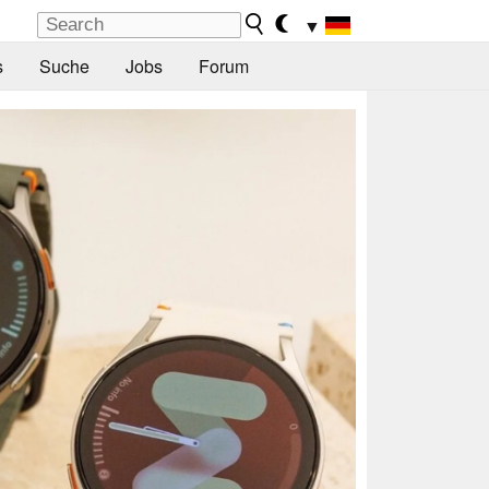
▼
s
Suche
Jobs
Forum