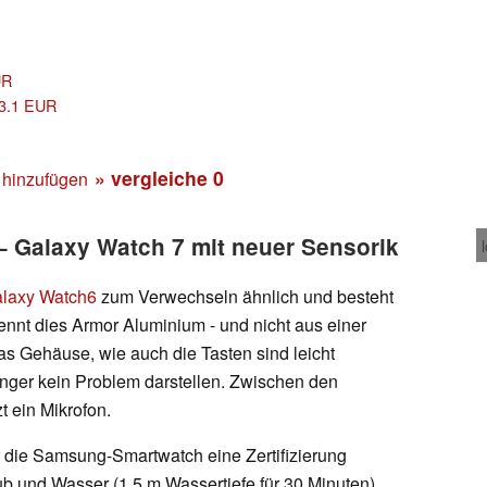
UR
33.1 EUR
» vergleiche
0
 hinzufügen
 Galaxy Watch 7 mit neuer Sensorik
laxy Watch6
zum Verwechseln ähnlich und besteht
nnt dies Armor Aluminium - und nicht aus einer
as Gehäuse, wie auch die Tasten sind leicht
inger kein Problem darstellen. Zwischen den
zt ein Mikrofon.
rt die Samsung-Smartwatch eine Zertifizierung
b und Wasser (1,5 m Wassertiefe für 30 Minuten)