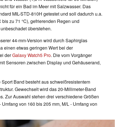
s nicht für ein Bad im Meer mit Salzwasser. Das
ndard MIL-STD-810H getestet und soll dadurch u.a.
 bis zu 71 °C), gefrierenden Regen und
 unbeschadet überstehen.
nserer 44-mm-Version wird durch Saphirglas
pa einen etwas geringen Wert bei der
bei der
Galaxy Watch5 Pro
. Die vom Vorgänger
h mit Sensoren zwischen Display und Gehäuserand,
e Sport Band besteht aus schweißresistentem
truktur. Gewechselt wird das 20-Millimeter-Band
ins. Zur Auswahl stehen drei verschiedene Größen
- Umfang von 160 bis 205 mm, M/L - Umfang von