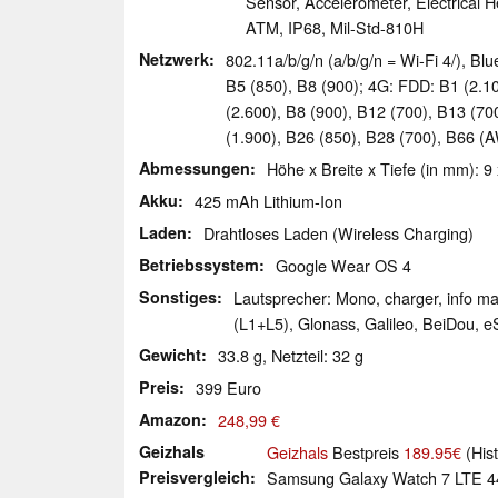
Sensor, Accelerometer, Electrical 
ATM, IP68, Mil-Std-810H
Netzwerk
802.11a/b/g/n (a/b/g/n = Wi-Fi 4/), B
B5 (850), B8 (900); 4G: FDD: B1 (2.10
(2.600), B8 (900), B12 (700), B13 (70
(1.900), B26 (850), B28 (700), B66 (
Abmessungen
Höhe x Breite x Tiefe (in mm): 9
Akku
425 mAh Lithium-Ion
Laden
Drahtloses Laden (Wireless Charging)
Betriebssystem
Google Wear OS 4
Sonstiges
Lautsprecher: Mono, charger, info m
(L1+L5), Glonass, Galileo, BeiDou, e
Gewicht
33.8 g, Netzteil: 32 g
Preis
399 Euro
Amazon
248,99 €
Geizhals
Geizhals
Bestpreis
189.95€
(Hist
Preisvergleich
Samsung Galaxy Watch 7 LTE 