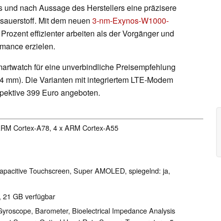
 und nach Aussage des Herstellers eine präzisere
tsauerstoff. Mit dem neuen
3-nm-Exynos-W1000-
rozent effizienter arbeiten als der Vorgänger und
rmance erzielen.
artwatch für eine unverbindliche Preisempfehlung
4 mm). Die Varianten mit integriertem LTE-Modem
spektive 399 Euro angeboten.
 ARM Cortex-A78, 4 x ARM Cortex-A55
 capacitive Touchscreen, Super AMOLED, spiegelnd: ja,
, 21 GB verfügbar
Gyroscope, Barometer, Bioelectrical Impedance Analysis