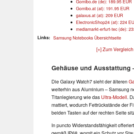
Gomibo.de (de): 189.95 EUR
Gomibo.at (at): 191.95 EUR
galaxus.at (at): 209 EUR
ElectronicShop24 (at): 224 E
mediamarkt-erfurt-tec (de): 2
Links
Samsung Notebooks Übersichtseite
[+] Zum Vergleich
Gehäuse und Ausstattung –
Die Galaxy Watch7 sieht der älteren
Ga
weiterhin aus Aluminium – Samsung ne
Titanlegierung wie das
Ultra-Modell
. D
mattiert, wodurch Fettrückstände der F
beiden Tasten auf der rechten Seite sit
In puncto Widerstandsfähigkeit offerie
gemäß IP68, womit ein Schutz vor Stau