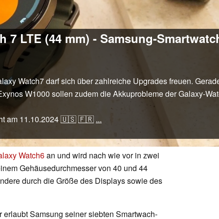
h 7 LTE (44 mm) - Samsung-Smartwatc
laxy Watch7 darf sich über zahlreiche Upgrades freuen. Gera
 Exynos W1000 sollen zudem die Akkuprobleme der Galaxy-Wat
cht am
11.10.2024
🇺🇸
🇫🇷
...
alaxy Watch6
an und wird nach wie vor in zwei
 einem Gehäusedurchmesser von 40 und 44
ondere durch die Größe des Displays sowie des
r erlaubt Samsung seiner siebten Smartwach-