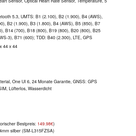
Heart Sensor, Optical Heart Rate Sensor, Temperature, 5
luetooth 5.3, UMTS: B1 (2.100), B2 (1.900), B4 (AWS),
0), B2 (1.900), B3 (1.800), B4 (AWS), B5 (850), B7
0), B14 (700), B18 (800), B19 (800), B20 (800), B25
AWS-3), B71 (600); TDD: B40 (2.300), LTE, GPS
 x 44 x 44
aterial, One UI 6, 24 Monate Garantie, GNSS: GPS
SIM, Lüfterlos, Wasserdicht
orischer Bestpreis:
149.98€
)
44mm silber (SM-L315FZSA)