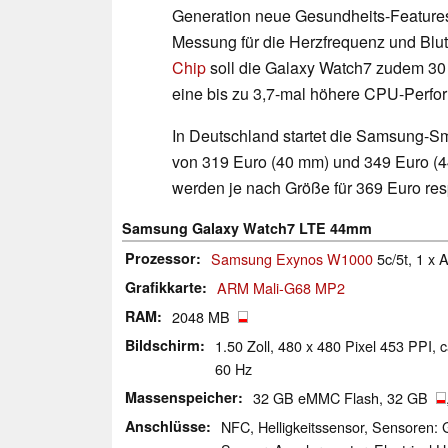
Generation neue Gesundheits-Features
Messung für die Herzfrequenz und Blu
Chip
soll die Galaxy Watch7 zudem 30 P
eine bis zu 3,7-mal höhere CPU-Perfo
In Deutschland startet die Samsung-Sm
von 319 Euro (40 mm) und 349 Euro (4
werden je nach Größe für 369 Euro re
Samsung Galaxy Watch7 LTE 44mm
Prozessor
Samsung Exynos W1000
5c/5t, 1 x
Grafikkarte
ARM Mali-G68 MP2
RAM
2048 MB
Bildschirm
1.50 Zoll, 480 x 480 Pixel 453 PPI,
60 Hz
Massenspeicher
32 GB eMMC Flash, 32 GB
Anschlüsse
NFC, Helligkeitssensor, Sensoren: 