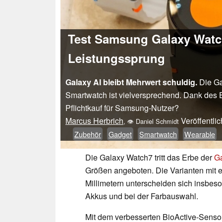
Test Samsung Galaxy Watc
Leistungssprung
Galaxy AI bleibt Mehrwert schuldig.
Die Ga
Smartwatch ist vielversprechend. Dank des
Pflichtkauf für Samsung-Nutzer?
Marcus Herbrich
Veröffentli
,
👁
Daniel Schmidt
Zubehör
Gadget
Smartwatch
Wearable
Die Galaxy Watch7 tritt das Erbe der
G
Größen angeboten. Die Varianten mit
Millimetern unterscheiden sich insbes
Akkus und bei der Farbauswahl.
Mit dem verbesserten BioActive-Senso