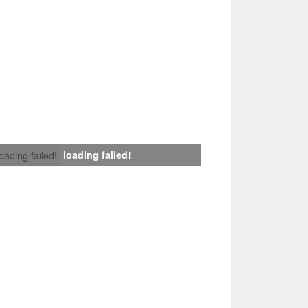
loading failed!
loading failed!