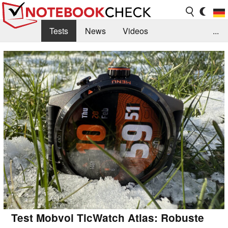
Tests
News
Videos
...
Benchmarks & Tech
Externe Tests
Kaufberatung
Deals
Suche
Jobs
Forum
Test Mobvoi TicWatch Atlas: Robuste