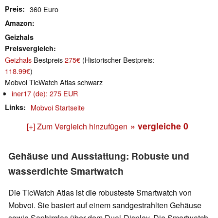
Preis
360 Euro
Amazon
Geizhals
Preisvergleich
Geizhals
Bestpreis
275€
(Historischer Bestpreis:
118.99€
)
Mobvoi TicWatch Atlas schwarz
iner17 (de): 275 EUR
Links
Mobvoi Startseite
» vergleiche
0
[+] Zum Vergleich hinzufügen
Gehäuse und Ausstattung: Robuste und
wasserdichte Smartwatch
Die TicWatch Atlas ist die robusteste Smartwatch von
Mobvoi. Sie basiert auf einem sandgestrahlten Gehäuse
sowie Saphirglas über dem Dual-Display. Die Smartwatch