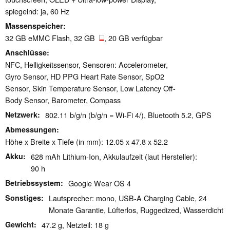
spiegelnd: ja, 60 Hz
Massenspeicher
32 GB eMMC Flash, 32 GB
, 20 GB verfügbar
Anschlüsse
NFC, Helligkeitssensor, Sensoren: Accelerometer,
Gyro Sensor, HD PPG Heart Rate Sensor, SpO2
Sensor, Skin Temperature Sensor, Low Latency Off-
Body Sensor, Barometer, Compass
Netzwerk
802.11 b/g/n (b/g/n = Wi-Fi 4/), Bluetooth 5.2, GPS
Abmessungen
Höhe x Breite x Tiefe (in mm): 12.05 x 47.8 x 52.2
Akku
628 mAh Lithium-Ion, Akkulaufzeit (laut Hersteller):
90 h
Betriebssystem
Google Wear OS 4
Sonstiges
Lautsprecher: mono, USB-A Charging Cable, 24
Monate Garantie, Lüfterlos, Ruggedized, Wasserdicht
Gewicht
47.2 g, Netzteil: 18 g