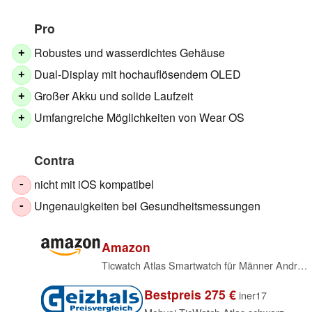
Pro
Robustes und wasserdichtes Gehäuse
+
Dual-Display mit hochauflösendem OLED
+
Großer Akku und solide Laufzeit
+
Umfangreiche Möglichkeiten von Wear OS
+
Contra
nicht mit iOS kompatibel
-
Ungenauigkeiten bei Gesundheitsmessungen
-
Amazon
Ticwatch Atlas Smartwatch für Männer Android Wear OS Smart Watch 90 Std. Akku 110+ Trainingsmodi Heatmap Sturzerkennung Gesundheits- und Fitnesstracker 5 ATM GPS-Kompass Nur Android-kompatibel (Grau)
Bestpreis 275 €
iner17