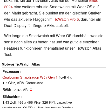
bekannt. Mit der TicWatch Atlas hat der Hersteller
Ende
2024
eine weitere robuste Smartwatch mit Wear OS auf
den Markt gebracht. Sie punktet mit den gleichen Stärken
wie das aktuelle Flaggschiff
TicWatch Pro 5
, darunter ein
Dual-Display für längere Akkulaufzeit.
Wie lange die Smartwatch mit Wear OS durchhält, was sie
sonst noch alles zu bieten hat und wie gut die einzelnen
Features funktionieren, thematisiert unser TicWatch Atlas
Test.
Mobvoi TicWatch Atlas
Prozessor
Qualcomm Snapdragon W5+ Gen 1
4c/4t 4 x
1.7 GHz, ARM Cortex-A53
RAM
2048 MB
Bildschirm
1.43 Zoll, 466 x 466 Pixel 326 PPI, capacitive
touchscreen, OLED + Ultra-low-power Display,