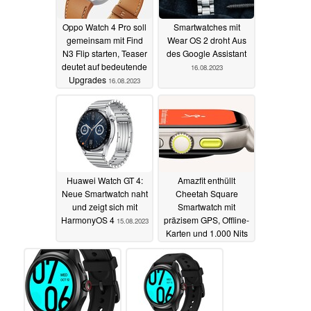
Oppo Watch 4 Pro soll
Smartwatches mit
gemeinsam mit Find
Wear OS 2 droht Aus
N3 Flip starten, Teaser
des Google Assistant
deutet auf bedeutende
16.08.2023
Upgrades
16.08.2023
Huawei Watch GT 4:
Amazfit enthüllt
Neue Smartwatch naht
Cheetah Square
und zeigt sich mit
Smartwatch mit
HarmonyOS 4
präzisem GPS, Offline-
15.08.2023
Karten und 1.000 Nits
AMOLED-Display
14.08.2023