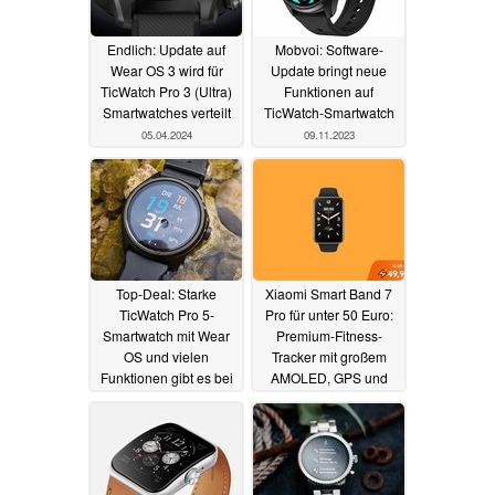
Endlich: Update auf
Mobvoi: Software-
Wear OS 3 wird für
Update bringt neue
TicWatch Pro 3 (Ultra)
Funktionen auf
Smartwatches verteilt
TicWatch-Smartwatch
05.04.2024
09.11.2023
Top-Deal: Starke
Xiaomi Smart Band 7
TicWatch Pro 5-
Pro für unter 50 Euro:
Smartwatch mit Wear
Premium-Fitness-
OS und vielen
Tracker mit großem
Funktionen gibt es bei
AMOLED, GPS und
Amazon zum Allzeit-
mehr zum halben Preis
Bestpreis
03.11.2023
17.08.2023