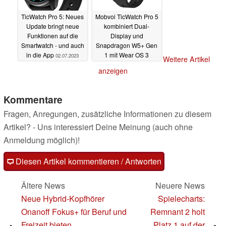
TicWatch Pro 5: Neues
Mobvoi TicWatch Pro 5
Update bringt neue
kombiniert Dual-
Funktionen auf die
Display und
Smartwatch - und auch
Snapdragon W5+ Gen
in die App
1 mit Wear OS 3
02.07.2023
Weitere Artikel
24.05.2023
anzeigen
Kommentare
Fragen, Anregungen, zusätzliche Informationen zu diesem
Artikel? - Uns interessiert Deine Meinung (auch ohne
Anmeldung möglich)!
Diesen Artikel kommentieren / Antworten
Ältere News
Neuere News
Neue Hybrid-Kopfhörer
Spielecharts:
Onanoff Fokus+ für Beruf und
Remnant 2 holt
Freizeit bieten
Platz 1 auf der