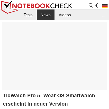
Tests
News
Videos
...
Benchmarks & Tech
Externe Tests
Kaufberatung
Deals
Suche
Jobs
Forum
TicWatch Pro 5: Wear OS-Smartwatch
erscheint in neuer Version