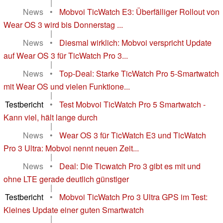
|
News
•
Mobvoi TicWatch E3: Überfälliger Rollout von
Wear OS 3 wird bis Donnerstag ...
|
News
•
Diesmal wirklich: Mobvoi verspricht Update
auf Wear OS 3 für TicWatch Pro 3...
|
News
•
Top-Deal: Starke TicWatch Pro 5-Smartwatch
mit Wear OS und vielen Funktione...
|
Testbericht
•
Test Mobvoi TicWatch Pro 5 Smartwatch -
Kann viel, hält lange durch
|
News
•
Wear OS 3 für TicWatch E3 und TicWatch
Pro 3 Ultra: Mobvoi nennt neuen Zeit...
|
News
•
Deal: Die Ticwatch Pro 3 gibt es mit und
ohne LTE gerade deutlich günstiger
|
Testbericht
•
Mobvoi TicWatch Pro 3 Ultra GPS im Test:
Kleines Update einer guten Smartwatch
|