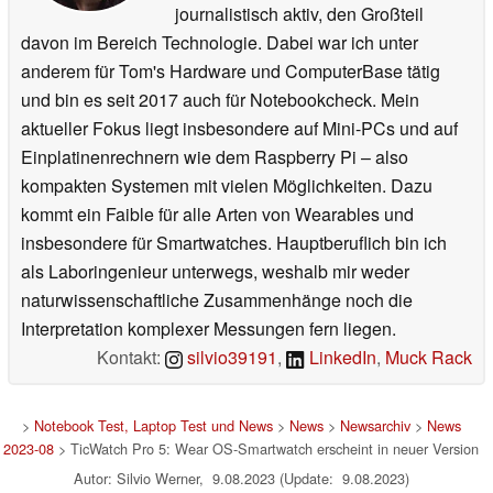
journalistisch aktiv, den Großteil
davon im Bereich Technologie. Dabei war ich unter
anderem für Tom's Hardware und ComputerBase tätig
und bin es seit 2017 auch für Notebookcheck. Mein
aktueller Fokus liegt insbesondere auf Mini-PCs und auf
Einplatinenrechnern wie dem Raspberry Pi – also
kompakten Systemen mit vielen Möglichkeiten. Dazu
kommt ein Faible für alle Arten von Wearables und
insbesondere für Smartwatches. Hauptberuflich bin ich
als Laboringenieur unterwegs, weshalb mir weder
naturwissenschaftliche Zusammenhänge noch die
Interpretation komplexer Messungen fern liegen.
Kontakt:
silvio39191
,
LinkedIn
,
Muck Rack
>
Notebook Test, Laptop Test und News
>
News
>
Newsarchiv
>
News
2023-08
> TicWatch Pro 5: Wear OS-Smartwatch erscheint in neuer Version
Autor: Silvio Werner, 9.08.2023 (Update: 9.08.2023)