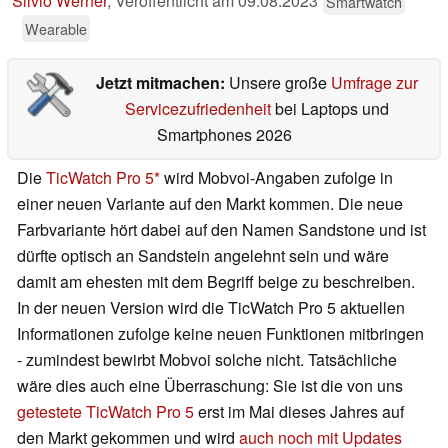
Silvio Werner
,
Veröffentlicht am
09.08.2023
Smartwatch
Wearable
Jetzt mitmachen:
Unsere große
Umfrage zur
Servicezufriedenheit
bei Laptops und
Smartphones 2026
Die
TicWatch Pro 5
wird Mobvoi-Angaben zufolge in
einer neuen Variante auf den Markt kommen. Die neue
Farbvariante hört dabei auf den Namen Sandstone und ist
dürfte optisch an Sandstein angelehnt sein und wäre
damit am ehesten mit dem Begriff beige zu beschreiben.
In der neuen Version wird die TicWatch Pro 5 aktuellen
Informationen zufolge keine neuen Funktionen mitbringen
- zumindest bewirbt Mobvoi solche nicht. Tatsächliche
wäre dies auch eine Überraschung: Sie ist die von uns
getestete TicWatch Pro 5
erst im Mai dieses Jahres auf
den Markt gekommen und wird
auch noch mit Updates