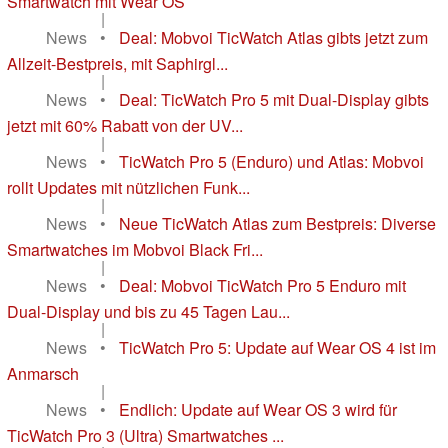
Smartwatch mit Wear OS
|
News
•
Deal: Mobvoi TicWatch Atlas gibts jetzt zum
Allzeit-Bestpreis, mit Saphirgl...
|
News
•
Deal: TicWatch Pro 5 mit Dual-Display gibts
jetzt mit 60% Rabatt von der UV...
|
News
•
TicWatch Pro 5 (Enduro) und Atlas: Mobvoi
rollt Updates mit nützlichen Funk...
|
News
•
Neue TicWatch Atlas zum Bestpreis: Diverse
Smartwatches im Mobvoi Black Fri...
|
News
•
Deal: Mobvoi TicWatch Pro 5 Enduro mit
Dual-Display und bis zu 45 Tagen Lau...
|
News
•
TicWatch Pro 5: Update auf Wear OS 4 ist im
Anmarsch
|
News
•
Endlich: Update auf Wear OS 3 wird für
TicWatch Pro 3 (Ultra) Smartwatches ...