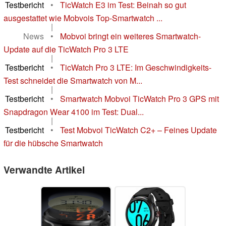
Testbericht
•
TicWatch E3 im Test: Beinah so gut
ausgestattet wie Mobvois Top-Smartwatch ...
|
News
•
Mobvoi bringt ein weiteres Smartwatch-
Update auf die TicWatch Pro 3 LTE
|
Testbericht
•
TicWatch Pro 3 LTE: Im Geschwindigkeits-
Test schneidet die Smartwatch von M...
|
Testbericht
•
Smartwatch Mobvoi TicWatch Pro 3 GPS mit
Snapdragon Wear 4100 im Test: Dual...
|
Testbericht
•
Test Mobvoi TicWatch C2+ – Feines Update
für die hübsche Smartwatch
Verwandte Artikel