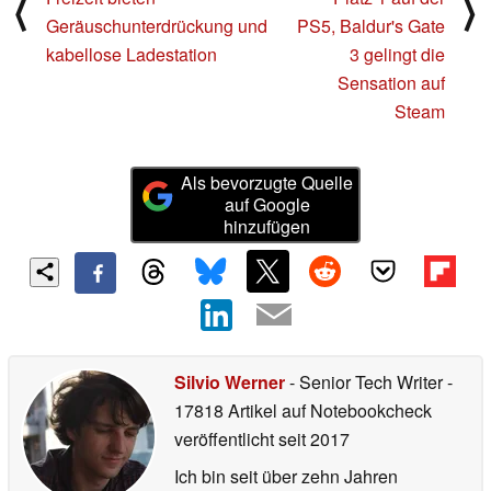
⟨
⟩
Geräuschunterdrückung und
PS5, Baldur's Gate
kabellose Ladestation
3 gelingt die
Sensation auf
Steam
Als bevorzugte Quelle
auf Google
hinzufügen
Silvio Werner
- Senior Tech Writer
-
17818 Artikel auf Notebookcheck
veröffentlicht
seit 2017
Ich bin seit über zehn Jahren