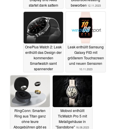
startet dank sattem
beworben
12.11.2023
Rabatt für knapp 50
Euro
12.11.2023
OnePlus Watch 2: Leak
Leak enthüllt Samsung
enthüllt das Design der
Galaxy Fit3 mit
kommenden
größerem Touchscreen
Smartwatch samt
und neuen Sensoren
spannender
10.11.2023
Spezifikationen
10.11.2023
RingConn: Smarten
Mobvoi enthüllt
Ring aus Titan ganz
TicWatch Pro 5 mit
ohne teure
Metallgehäuse in
Abogebühren gibt es
"Sandstone"
16.08.2023