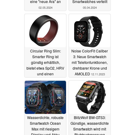
eine "neue Ära" an
Smartwatches verteilt
02.05.2024
05.04.2024
Circular Ring Slim:
Noise ColorFit Caliber
Smarter Ring ist
3: Neue Smartwatch
günstig erhältlich,
mit Telefonfunktionen,
bietet etwa SpO2, HRV
drehbarer Krone und
und einen
AMOLED
12.11.2023
Vibrationsmotor - und
smartes Aufwecken
16.11.2023
Wasserdichte, robuste
BlitzWolf BW-GTS3:
Smartwatch Ocean
Günstige, wasserdichte
Max mit riesigem
Smartwatch wird mit
Display und Akku
Blutdruckmessung