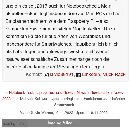
und bin es seit 2017 auch für Notebookcheck. Mein
aktueller Fokus liegt insbesondere auf Mini-PCs und auf
Einplatinenrechnern wie dem Raspberry Pi – also
kompakten Systemen mit vielen Möglichkeiten. Dazu
kommt ein Faible für alle Arten von Wearables und
insbesondere für Smartwatches. Hauptberuflich bin ich
als Laboringenieur unterwegs, weshalb mir weder
naturwissenschaftliche Zusammenhänge noch die
Interpretation komplexer Messungen fern liegen.
Kontakt:
silvio39191
,
LinkedIn
,
Muck Rack
>
Notebook Test, Laptop Test und News
>
News
>
Newsarchiv
>
News
2023-11
> Mobvoi: Software-Update bringt neue Funktionen auf TicWatch-
Smartwatch
Autor: Silvio Werner, 9.11.2023 (Update: 9.11.2023)
loading failed!
loading failed!