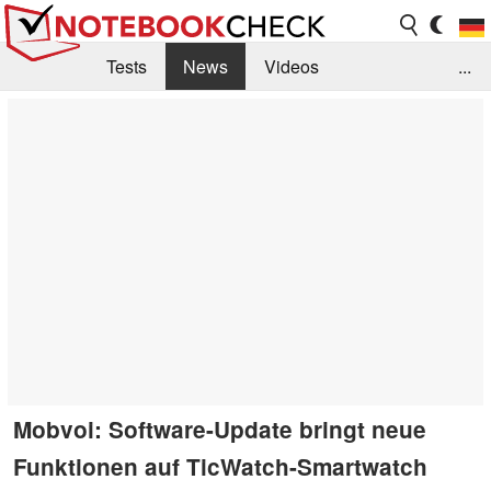
Tests
News
Videos
...
Benchmarks & Tech
Externe Tests
Kaufberatung
Deals
Suche
Jobs
Forum
Mobvoi: Software-Update bringt neue
Funktionen auf TicWatch-Smartwatch