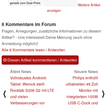
gerade zum Deal-Preis
Weitere Artikel
im Black Friday-Sale
anzeigen
09.11.2023
6 Kommentare im Forum
Fragen, Anregungen, zusätzliche Informationen zu diesem
Artikel? - Uns interessiert Deine Meinung (auch ohne
Anmeldung möglich)!
Alle 6 Kommentare lesen
/
Antworten
Diesen Artikel kommentieren / Antworten
Ältere News
Neuere News
Vollrobustes Android-
Philips enthüllt
Tablet: Werock stellt
ultrabreiten 49 Zoll
Rocktab S208 G2 mit LTE
Monitor mit
⟨
⟩
und vielen
integriertem 100W
Verbesserungen vor
USB-C-Dock und