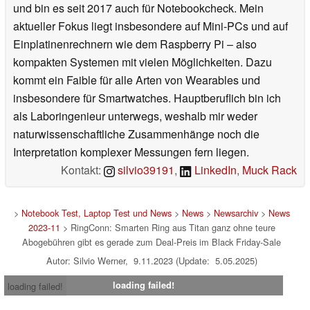
und bin es seit 2017 auch für Notebookcheck. Mein
aktueller Fokus liegt insbesondere auf Mini-PCs und auf
Einplatinenrechnern wie dem Raspberry Pi – also
kompakten Systemen mit vielen Möglichkeiten. Dazu
kommt ein Faible für alle Arten von Wearables und
insbesondere für Smartwatches. Hauptberuflich bin ich
als Laboringenieur unterwegs, weshalb mir weder
naturwissenschaftliche Zusammenhänge noch die
Interpretation komplexer Messungen fern liegen.
Kontakt:
silvio39191
,
LinkedIn
,
Muck Rack
>
Notebook Test, Laptop Test und News
>
News
>
Newsarchiv
>
News
2023-11
> RingConn: Smarten Ring aus Titan ganz ohne teure
Abogebühren gibt es gerade zum Deal-Preis im Black Friday-Sale
Autor: Silvio Werner, 9.11.2023 (Update: 5.05.2025)
loading failed!
loading failed!