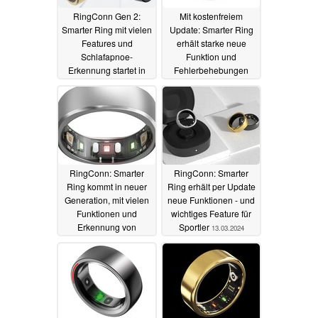
RingConn Gen 2:
Mit kostenfreiem
Smarter Ring mit vielen
Update: Smarter Ring
Features und
erhält starke neue
Schlafapnoe-
Funktion und
Erkennung startet in
Fehlerbehebungen
den offiziellen
12.07.2024
Vorverkauf
17.09.2024
RingConn: Smarter
RingConn: Smarter
Ring kommt in neuer
Ring erhält per Update
Generation, mit vielen
neue Funktionen - und
Funktionen und
wichtiges Feature für
Erkennung von
Sportler
13.03.2024
Atemaussetzern
03.07.2024