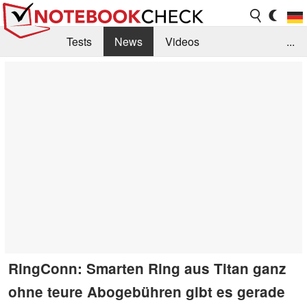
Tests
News
Videos
...
Benchmarks & Tech
Externe Tests
Kaufberatung
Deals
Suche
Jobs
Forum
RingConn: Smarten Ring aus Titan ganz
ohne teure Abogebühren gibt es gerade