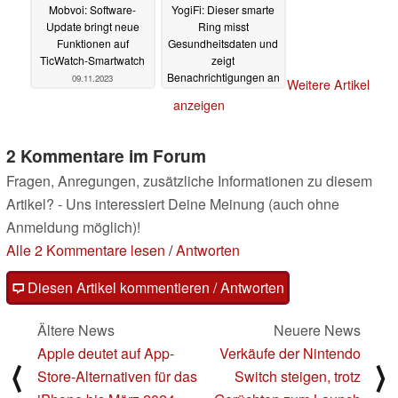
Mobvoi: Software-
YogiFi: Dieser smarte
Update bringt neue
Ring misst
Funktionen auf
Gesundheitsdaten und
TicWatch-Smartwatch
zeigt
Benachrichtigungen an
09.11.2023
Weitere Artikel
und ist aktuell noch mit
anzeigen
Riesen-Rabatt zu
haben
09.11.2023
2 Kommentare im Forum
Fragen, Anregungen, zusätzliche Informationen zu diesem
Artikel? - Uns interessiert Deine Meinung (auch ohne
Anmeldung möglich)!
Alle 2 Kommentare lesen
/
Antworten
Diesen Artikel kommentieren / Antworten
Ältere News
Neuere News
Apple deutet auf App-
Verkäufe der Nintendo
⟨
⟩
Store-Alternativen für das
Switch steigen, trotz