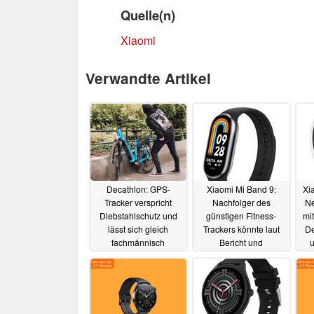
Quelle(n)
Xiaomi
Verwandte Artikel
Decathlon: GPS-
Xiaomi Mi Band 9:
Xi
Tracker verspricht
Nachfolger des
Ne
Diebstahlschutz und
günstigen Fitness-
mi
lässt sich gleich
Trackers könnte laut
De
fachmännisch
Bericht und
einbauen
Zertifizierung
22.03.2025
demnächst erscheinen
11.03.2024