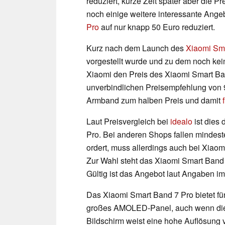
reduziert, kurze Zeit später aber die P
noch einige weitere interessante Ange
Pro
auf nur knapp 50 Euro reduziert.
Kurz nach dem Launch des
Xiaomi Sm
vorgestellt wurde und zu dem noch kei
Xiaomi den Preis des Xiaomi Smart Ban
unverbindlichen Preisempfehlung von 99
Armband zum halben Preis und damit
Laut Preisvergleich bei
idealo
ist dies 
Pro. Bei anderen Shops fallen mindest
ordert, muss allerdings auch bei Xiaom
Zur Wahl steht das Xiaomi Smart Band
Gültig ist das Angebot laut Angaben i
Das Xiaomi Smart Band 7 Pro bietet für 
großes AMOLED-Panel, auch wenn d
Bildschirm weist eine hohe Auflösung 