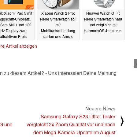
l: Xiaomi Pad 5 mit
Xiaomi Watch 2 Pro:
Huawei Watch GT 4:
aggschiff-Chipsatz,
Neue Smartwatch soll
Neue Smartwatch naht
oßem Akku und 120
mit
und zeigt sich mit
Hz Display zum
Mobilfunkanbindung
HarmonyOS 4
15.08.2023
attraktiven Preis
starten und Anrufe
erlauben
18.08.2023
17.08.2023
re Artikel anzeigen
n zu diesem Artikel? - Uns interessiert Deine Meinung
Neuere News
Samsung Galaxy S23 Ultra: Tester
⟩
KG und
vergleicht 2x Zoom Qualität vor und nach
dem Mega-Kamera-Update im August