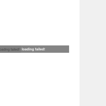
loading failed!
loading failed!