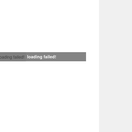
loading failed!
loading failed!