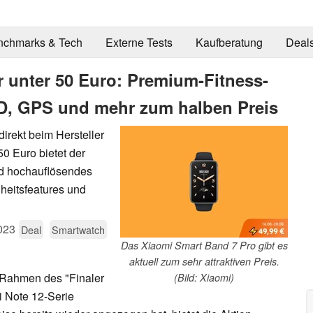
nchmarks & Tech
Externe Tests
Kaufberatung
Deal
r unter 50 Euro: Premium-Fitness-
, GPS und mehr zum halben Preis
irekt beim Hersteller
50 Euro bietet der
nd hochauflösendes
eitsfeatures und
023
Deal
Smartwatch
Das Xiaomi Smart Band 7 Pro gibt es
aktuell zum sehr attraktiven Preis.
Rahmen des "Finaler
(Bild: Xiaomi)
 Note 12-Serie