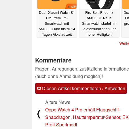
Deal: Xiaomi Watch S1
Fire-Boltt Phoenix
Dea
Pro Premium-
AMOLED: Neue
Fl
Smartwatch mit
Smartwatch startet mit
gr
AMOLED und bis zu 14
Telefonfunktionen und
Tagen Akkulaufzeit
hoher Helligkeit
günstig wie nie
19.08.2023
Weite
20.08.2023
Kommentare
Fragen, Anregungen, zusätzliche Informatione
(auch ohne Anmeldung möglich)!
Diesen Artikel kommentieren / Antworten
Ältere News
Oppo Watch 4 Pro erhält Flaggschiff-
⟨
Snapdragon, Hauttemperatur-Sensor, E
Profi-Sportmodi