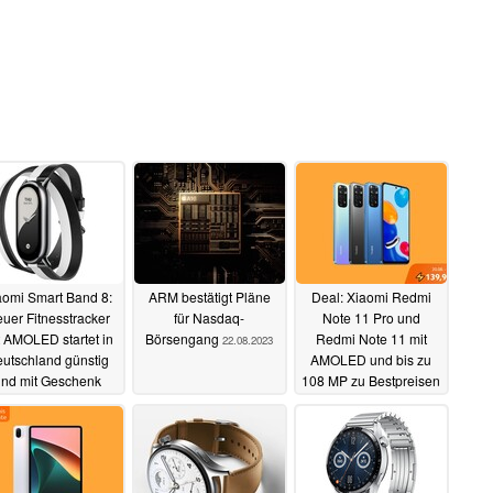
aomi Smart Band 8:
ARM bestätigt Pläne
Deal: Xiaomi Redmi
uer Fitnesstracker
für Nasdaq-
Note 11 Pro und
t AMOLED startet in
Börsengang
Redmi Note 11 mit
22.08.2023
utschland günstig
AMOLED und bis zu
und mit Geschenk
108 MP zu Bestpreisen
ab 139,90 Euro
26.09.2023
20.08.2023