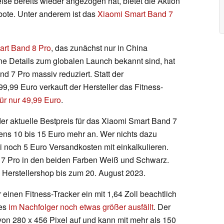
reise bereits wieder angezogen hat, bietet die Aktion
bote. Unter anderem ist das
Xiaomi Smart Band 7
art Band 8 Pro
, das zunächst nur in China
ne Details zum globalen Launch bekannt sind, hat
d 7 Pro massiv reduziert. Statt der
,99 Euro verkauft der Hersteller das Fitness-
für nur 49,99 Euro
.
der aktuelle Bestpreis für das Xiaomi Smart Band 7
ens 10 bis 15 Euro mehr an. Wer nichts dazu
i noch 5 Euro Versandkosten mit einkalkulieren.
 7 Pro in den beiden Farben Weiß und Schwarz.
m Herstellershop bis zum 20. August 2023.
einen Fitness-Tracker ein mit 1,64 Zoll beachtlich
ies
im Nachfolger noch etwas größer ausfällt
. Der
von 280 x 456 Pixel auf und kann mit mehr als 150