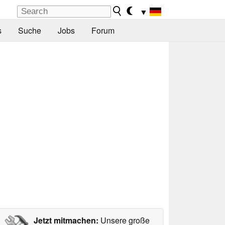
▼
s
Suche
Jobs
Forum
Jetzt mitmachen:
Unsere große