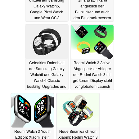
Galaxy Watch5,
angeblich den
Google Pixel Watch
Blutzucker und auch
und Wear OS 3
den Blutdruck messen
19.07.2023
19.07.2023
Geleaktes Datenblatt
Redmi Watch 3 Active:
der Samsung Galaxy
Abgespeckter Ableger
Watch6 und Galaxy
der Redmi Watch 3 mit
Watch6 Classic
größerem Display steht
bestätigt Upgrades und
vor globalem Launch
Sensoren
18.07.2023
26.06.2023
Redmi Watch 3 Youth
Neue Smartwatch von
Edition: Xiaomi stellt
Xiaomi: Redmi Watch 3