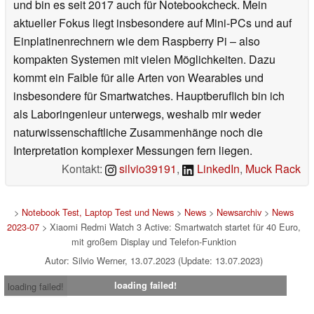
und bin es seit 2017 auch für Notebookcheck. Mein
aktueller Fokus liegt insbesondere auf Mini-PCs und auf
Einplatinenrechnern wie dem Raspberry Pi – also
kompakten Systemen mit vielen Möglichkeiten. Dazu
kommt ein Faible für alle Arten von Wearables und
insbesondere für Smartwatches. Hauptberuflich bin ich
als Laboringenieur unterwegs, weshalb mir weder
naturwissenschaftliche Zusammenhänge noch die
Interpretation komplexer Messungen fern liegen.
Kontakt:
silvio39191
,
LinkedIn
,
Muck Rack
>
Notebook Test, Laptop Test und News
>
News
>
Newsarchiv
>
News
2023-07
> Xiaomi Redmi Watch 3 Active: Smartwatch startet für 40 Euro,
mit großem Display und Telefon-Funktion
Autor: Silvio Werner, 13.07.2023 (Update: 13.07.2023)
loading failed!
loading failed!