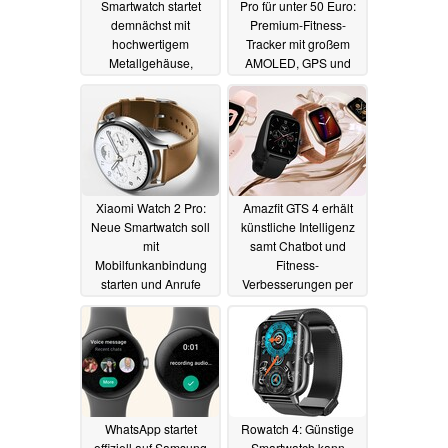
Smartwatch startet
Pro für unter 50 Euro:
demnächst mit
Premium-Fitness-
hochwertigem
Tracker mit großem
Metallgehäuse,
AMOLED, GPS und
großem AMOLED und
mehr zum halben Preis
Individualisierbarkeit
17.08.2023
26.11.2023
Xiaomi Watch 2 Pro:
Amazfit GTS 4 erhält
Neue Smartwatch soll
künstliche Intelligenz
mit
samt Chatbot und
Mobilfunkanbindung
Fitness-
starten und Anrufe
Verbesserungen per
erlauben
Update
17.08.2023
20.07.2023
WhatsApp startet
Rowatch 4: Günstige
offiziell auf Samsung
Smartwatch kann