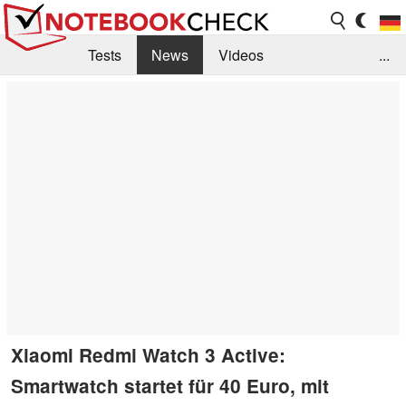
Tests
News
Videos
...
Benchmarks & Tech
Externe Tests
Kaufberatung
Deals
Suche
Jobs
Forum
Xiaomi Redmi Watch 3 Active:
Smartwatch startet für 40 Euro, mit