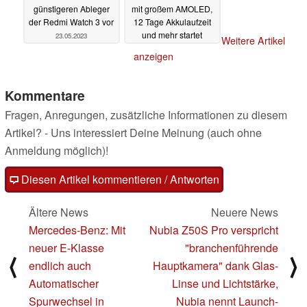
günstigeren Ableger
mit großem AMOLED,
der Redmi Watch 3 vor
12 Tage Akkulaufzeit
und mehr startet
23.05.2023
Weitere Artikel
hierzulande
23.03.2023
anzeigen
Kommentare
Fragen, Anregungen, zusätzliche Informationen zu diesem
Artikel? - Uns interessiert Deine Meinung (auch ohne
Anmeldung möglich)!
Diesen Artikel kommentieren / Antworten
Ältere News
Neuere News
Mercedes-Benz: Mit
Nubia Z50S Pro verspricht
neuer E-Klasse
"branchenführende
⟨
⟩
endlich auch
Hauptkamera" dank Glas-
Automatischer
Linse und Lichtstärke,
Spurwechsel in
Nubia nennt Launch-