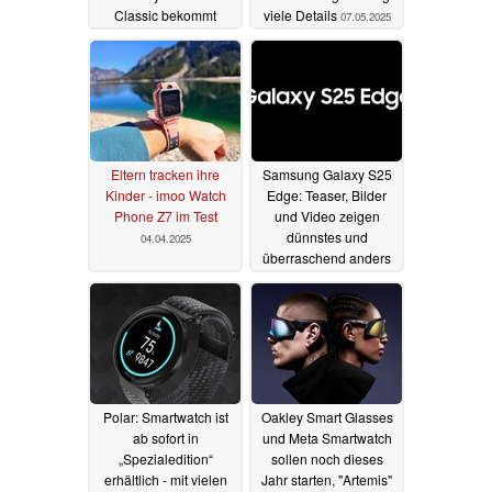
Classic bekommt
viele Details
07.05.2025
neues Quick-Button-
Feature
23.05.2025
Eltern tracken ihre
Samsung Galaxy S25
Kinder - imoo Watch
Edge: Teaser, Bilder
Phone Z7 im Test
und Video zeigen
dünnstes und
04.04.2025
überraschend anders
aussehendes
Flaggschiff
22.01.2025
Polar: Smartwatch ist
Oakley Smart Glasses
ab sofort in
und Meta Smartwatch
„Spezialedition“
sollen noch dieses
erhältlich - mit vielen
Jahr starten, "Artemis"