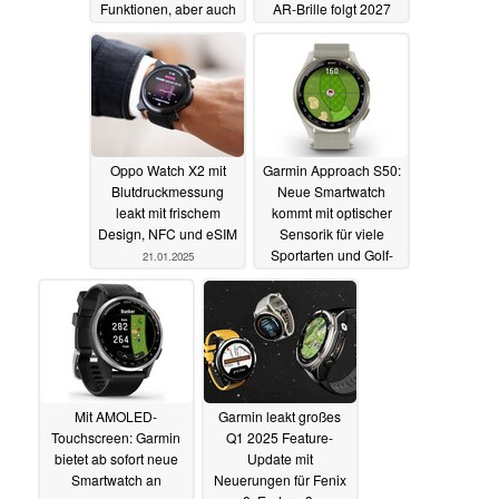
Funktionen, aber auch
AR-Brille folgt 2027
Einschränkungen
22.01.2025
22.01.2025
Oppo Watch X2 mit
Garmin Approach S50:
Blutdruckmessung
Neue Smartwatch
leakt mit frischem
kommt mit optischer
Design, NFC und eSIM
Sensorik für viele
Sportarten und Golf-
21.01.2025
Zusatzfunktionen
21.01.2025
Mit AMOLED-
Garmin leakt großes
Touchscreen: Garmin
Q1 2025 Feature-
bietet ab sofort neue
Update mit
Smartwatch an
Neuerungen für Fenix