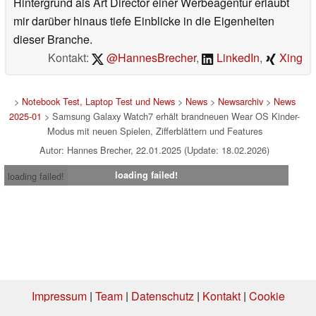
Hintergrund als Art Director einer Werbeagentur erlaubt
mir darüber hinaus tiefe Einblicke in die Eigenheiten
dieser Branche.
Kontakt:
@HannesBrecher
,
LinkedIn
,
Xing
>
Notebook Test, Laptop Test und News
>
News
>
Newsarchiv
>
News
2025-01
> Samsung Galaxy Watch7 erhält brandneuen Wear OS Kinder-
Modus mit neuen Spielen, Zifferblättern und Features
Autor: Hannes Brecher, 22.01.2025 (Update: 18.02.2026)
loading failed!
loading failed!
Impressum
|
Team
|
Datenschutz
|
Kontakt
|
Cookie
Einstellungen
| 04.08.2026 20:08