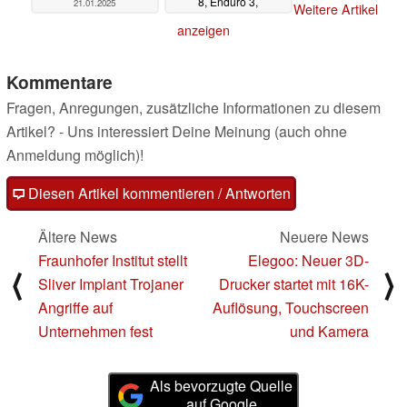
8, Enduro 3,
21.01.2025
Weitere Artikel
Forerunner 965 und
anzeigen
Co.
20.01.2025
Kommentare
Fragen, Anregungen, zusätzliche Informationen zu diesem
Artikel? - Uns interessiert Deine Meinung (auch ohne
Anmeldung möglich)!
Diesen Artikel kommentieren / Antworten
Ältere News
Neuere News
Fraunhofer Institut stellt
Elegoo: Neuer 3D-
⟨
⟩
Sliver Implant Trojaner
Drucker startet mit 16K-
Angriffe auf
Auflösung, Touchscreen
Unternehmen fest
und Kamera
Als bevorzugte Quelle
auf Google