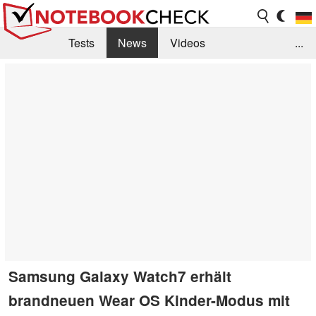
Tests
News
Videos
...
Benchmarks & Tech
Externe Tests
Kaufberatung
Deals
Suche
Jobs
Forum
Samsung Galaxy Watch7 erhält
brandneuen Wear OS Kinder-Modus mit