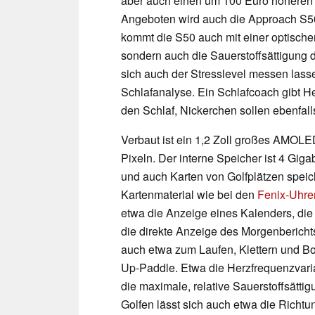
aber auch einen um 100 Euro höheren Pr
Angeboten wird auch die Approach S50
kommt die S50 auch mit einer optische
sondern auch die Sauerstoffsättigung d
sich auch der Stresslevel messen lass
Schlafanalyse. Ein Schlafcoach gibt He
den Schlaf, Nickerchen sollen ebenfall
Verbaut ist ein 1,2 Zoll großes AMOLE
Pixeln. Der interne Speicher ist 4 Giga
und auch Karten von Golfplätzen speic
Kartenmaterial wie bei den
Fenix-Uhre
etwa die Anzeige eines Kalenders, di
die direkte Anzeige des Morgenberichts
auch etwa zum Laufen, Klettern und Bo
Up-Paddle. Etwa die Herzfrequenzvaria
die maximale, relative Sauerstoffsätti
Golfen lässt sich auch etwa die Richt