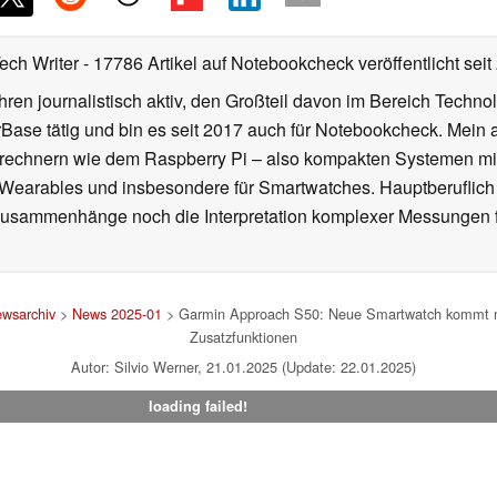
Tech Writer
- 17786 Artikel auf Notebookcheck veröffentlicht
seit
ahren journalistisch aktiv, den Großteil davon im Bereich Techn
se tätig und bin es seit 2017 auch für Notebookcheck. Mein ak
rechnern wie dem Raspberry Pi – also kompakten Systemen mit
n Wearables und insbesondere für Smartwatches. Hauptberuflich
Zusammenhänge noch die Interpretation komplexer Messungen f
wsarchiv
>
News 2025-01
> Garmin Approach S50: Neue Smartwatch kommt mit 
Zusatzfunktionen
Autor: Silvio Werner, 21.01.2025 (Update: 22.01.2025)
loading failed!