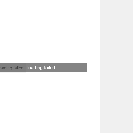
loading failed!
loading failed!