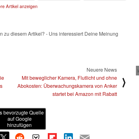
Zifferblättern und
re Artikel anzeigen
Features
22.01.2025
n zu diesem Artikel? - Uns interessiert Deine Meinung
Neuere News
ie
Mit beweglicher Kamera, Flutlicht und ohne
⟩
es
Abokosten: Überwachungskamera von Anker
startet bei Amazon mit Rabatt
s bevorzugte Quelle
auf Google
hinzufügen