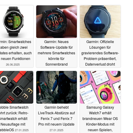
min: Smartwatches
Garmin: Neues
Garmin: Offizielle
aben gleich zwei
Software-Update für
Lösungen für
ates erhalten, auch
mehrere Smartwatches
gravierendes Software-
t neuen Funktionen
könnte für
Problem präsentiert,
Sonnenbrand
Datenverlust droht
26.06.2025
sensibilisieren und die
29.01.2025
Sicherheit erhöhen
30.01.2025
ebble Smartwatch
Garmin behebt
Samsung Galaxy
ehrt zurück: Retro-
LiveTrack-Abstürze auf
Watch7 erhält
martwatch erhält
Fenix 7 und Fenix 7
brandneuen Wear OS
Neuauflage mit
Pro mit neuem Update
Kinder-Modus mit
ebbleOS
neuen Spielen,
27.01.2025
27.01.2025