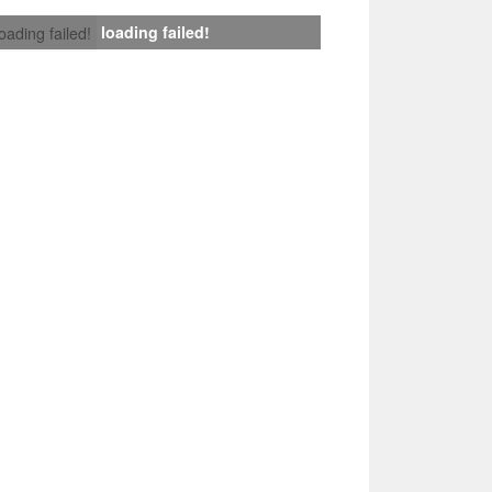
loading failed!
loading failed!