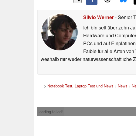
Silvio Werner
- Senior 
Ich bin seit über zehn J
Hardware und ComputerBa
PCs und auf Einplatinen
Faible für alle Arten vo
weshalb mir weder naturwissenschaftliche 
>
Notebook Test, Laptop Test und News
>
News
>
Ne
loading failed!