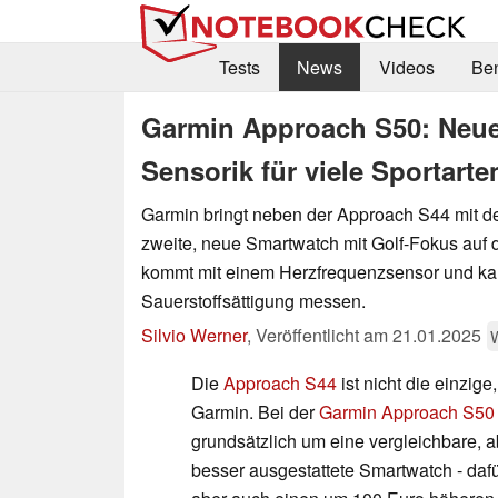
Tests
News
Videos
Be
Garmin Approach S50: Neue
Sensorik für viele Sportart
Garmin bringt neben der Approach S44 mit d
zweite, neue Smartwatch mit Golf-Fokus auf 
kommt mit einem Herzfrequenzsensor und ka
Sauerstoffsättigung messen.
Silvio Werner
,
Veröffentlicht am
21.01.2025
Die
Approach S44
ist nicht die einzig
Garmin. Bei der
Garmin Approach S50
grundsätzlich um eine vergleichbare, a
besser ausgestattete Smartwatch - dafür