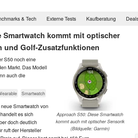
nchmarks & Tech
Externe Tests
Kaufberatung
Deal
 Smartwatch kommt mit optischer
en und Golf-Zusatzfunktionen
er S50 noch eine
den Markt. Das Modell
nn auch die
Wearable
Smartwatch
e, neue Smartwatch von
handelt es sich
Approach S50: Diese Smartwatch
kommt auch mit optischer Sensorik
ber doch deutlich
(Bildquelle: Garmin)
 ruft der Hersteller