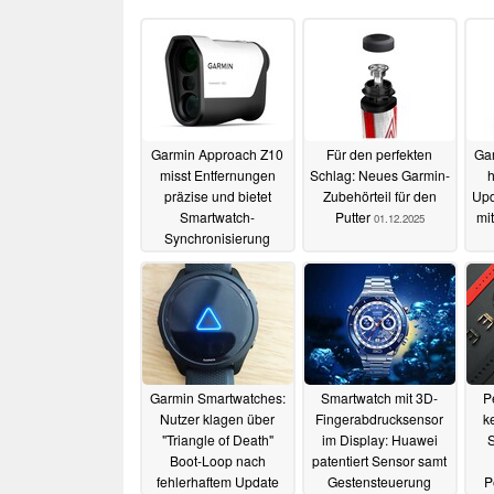
Garmin Approach Z10
Für den perfekten
Gar
misst Entfernungen
Schlag: Neues Garmin-
h
präzise und bietet
Zubehörteil für den
Upd
Smartwatch-
Putter
mi
01.12.2025
Synchronisierung
25.06.2026
Garmin Smartwatches:
Smartwatch mit 3D-
P
Nutzer klagen über
Fingerabdrucksensor
k
"Triangle of Death"
im Display: Huawei
S
Boot-Loop nach
patentiert Sensor samt
fehlerhaftem Update
Gestensteuerung
P