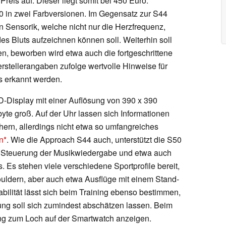
eis auf. Dieser liegt somit bei 450 Euro.
 in zwei Farbversionen. Im Gegensatz zur S44
n Sensorik, welche nicht nur die Herzfrequenz,
es Bluts aufzeichnen können soll. Weiterhin soll
en, beworben wird etwa auch die fortgeschrittene
rstellerangaben zufolge wertvolle Hinweise für
s erkannt werden.
D-Display mit einer Auflösung von 390 x 390
byte groß. Auf der Uhr lassen sich Informationen
hern, allerdings nicht etwa so umfangreiches
n
. Wie die Approach S44 auch, unterstützt die S50
e Steuerung der Musikwiedergabe und etwa auch
. Es stehen viele verschiedene Sportprofile bereit,
uldern, aber auch etwa Ausflüge mit einem Stand-
bilität lässt sich beim Training ebenso bestimmen,
gung soll sich zumindest abschätzen lassen. Beim
ung zum Loch auf der Smartwatch anzeigen.