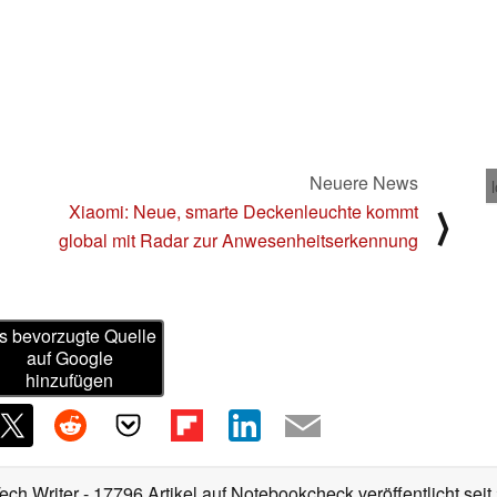
Neuere News
Xiaomi: Neue, smarte Deckenleuchte kommt
⟩
global mit Radar zur Anwesenheitserkennung
s bevorzugte Quelle
auf Google
hinzufügen
Tech Writer
- 17796 Artikel auf Notebookcheck veröffentlicht
seit