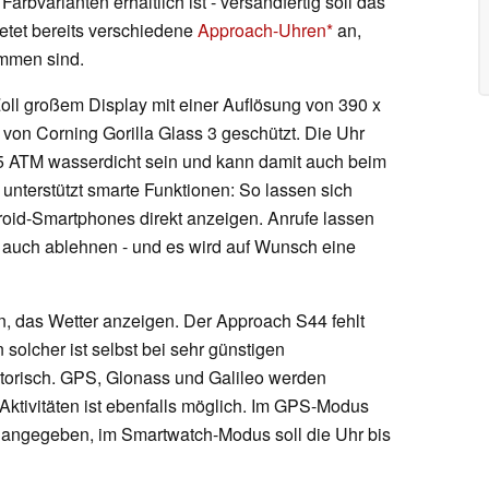
Farbvarianten erhältlich ist - versandfertig soll das
ietet bereits verschiedene
Approach-Uhren
an,
ommen sind.
 Zoll großem Display mit einer Auflösung von 390 x
on Corning Gorilla Glass 3 geschützt. Die Uhr
n 5 ATM wasserdicht sein und kann damit auch beim
nterstützt smarte Funktionen: So lassen sich
oid-Smartphones direkt anzeigen. Anrufe lassen
 auch ablehnen - und es wird auf Wunsch eine
n, das Wetter anzeigen. Der Approach S44 fehlt
 solcher ist selbst bei sehr günstigen
torisch. GPS, Glonass und Galileo werden
-Aktivitäten ist ebenfalls möglich. Im GPS-Modus
en angegeben, im Smartwatch-Modus soll die Uhr bis