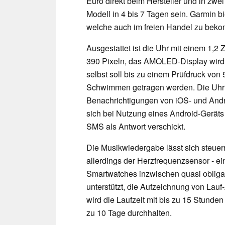
Euro direkt beim Hersteller und in zwei 
Modell in 4 bis 7 Tagen sein. Garmin b
welche auch im freien Handel zu bek
Ausgestattet ist die Uhr mit einem 1,2
390 Pixeln, das AMOLED-Display wird v
selbst soll bis zu einem Prüfdruck vo
Schwimmen getragen werden. Die Uhr u
Benachrichtigungen von iOS- und Andr
sich bei Nutzung eines Android-Geräts
SMS als Antwort verschickt.
Die Musikwiedergabe lässt sich steuer
allerdings der Herzfrequenzsensor - ein
Smartwatches inzwischen quasi obliga
unterstützt, die Aufzeichnung von Lauf
wird die Laufzeit mit bis zu 15 Stund
zu 10 Tage durchhalten.