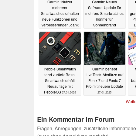
Garmin: Nutzer
Garmin: Neues
mehrerer
Software-Update für
Smartwatches erhalten
mehrere Smartwatches
gra
neue Funktionen und
könnte für
Pr
Verbesserungen, dank
Sonnenbrand
D
kostenfreiem Update
sensibilisieren und die
Sicherheit erhöhen
10.02.2025
30.01.2025
Pebble Smartwatch
Garmin behebt
kehrt zurück: Retro-
LiveTrack-Abstürze auf
Smartwatch erhält
Fenix 7 und Fenix 7
br
Neuauflage mit
Pro mit neuem Update
PebbleOS
27.01.2025
27.01.2025
Weite
Ein Kommentar im Forum
Fragen, Anregungen, zusätzliche Informatione