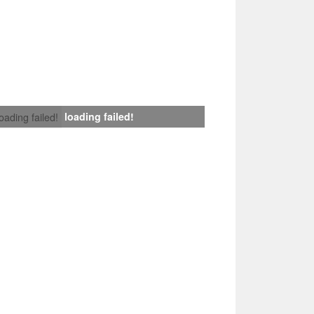
loading failed!
loading failed!