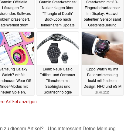
Garmin: Offizielle
Garmin Smartwatches:
Smartwatch mit 3D-
Lösungen für
Nutzer klagen über
Fingerabdrucksensor
vierendes Software-
"Triangle of Death"
im Display: Huawei
oblem präsentiert,
Boot-Loop nach
patentiert Sensor samt
atenverlust droht
fehlerhaftem Update
Gestensteuerung
29.01.2025
28.01.2025
28.01.2025
Samsung Galaxy
Leak: Neue Casio
Oppo Watch X2 mit
Watch7 erhält
Edifice- und Oceanus-
Blutdruckmessung
andneuen Wear OS
Titanuhren mit
leakt mit frischem
Kinder-Modus mit
Saphirglas und
Design, NFC und eSIM
neuen Spielen,
Solartechnologie
21.01.2025
Zifferblättern und
enthüllt
22.01.2025
re Artikel anzeigen
Features
22.01.2025
n zu diesem Artikel? - Uns interessiert Deine Meinung