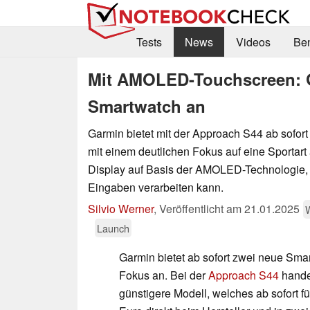
Tests
News
Videos
Be
Mit AMOLED-Touchscreen: G
Smartwatch an
Garmin bietet mit der Approach S44 ab sofor
mit einem deutlichen Fokus auf eine Sportart 
Display auf Basis der AMOLED-Technologie,
Eingaben verarbeiten kann.
Silvio Werner
,
Veröffentlicht am
21.01.2025
Launch
Garmin bietet ab sofort zwei neue Smar
Fokus an. Bei der
Approach S44
hande
günstigere Modell, welches ab sofort f