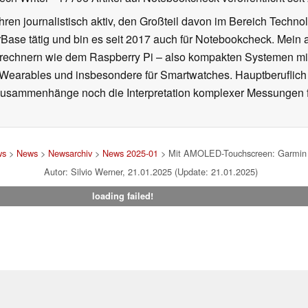
ahren journalistisch aktiv, den Großteil davon im Bereich Techn
se tätig und bin es seit 2017 auch für Notebookcheck. Mein ak
rechnern wie dem Raspberry Pi – also kompakten Systemen mit
n Wearables und insbesondere für Smartwatches. Hauptberuflich
Zusammenhänge noch die Interpretation komplexer Messungen f
ws
>
News
>
Newsarchiv
>
News 2025-01
> Mit AMOLED-Touchscreen: Garmin b
Autor: Silvio Werner, 21.01.2025 (Update: 21.01.2025)
loading failed!