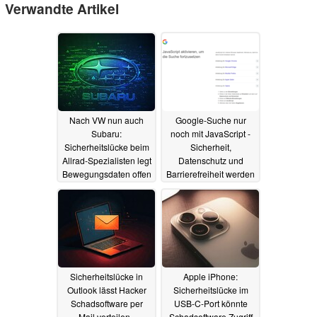
Verwandte Artikel
Nach VW nun auch
Google-Suche nur
Subaru:
noch mit JavaScript -
Sicherheitslücke beim
Sicherheit,
Allrad-Spezialisten legt
Datenschutz und
Bewegungsdaten offen
Barrierefreiheit werden
nachrangig
23.01.2025
18.01.2025
Sicherheitslücke in
Apple iPhone:
Outlook lässt Hacker
Sicherheitslücke im
Schadsoftware per
USB-C-Port könnte
Mail verteilen -
Schadsoftware Zugriff