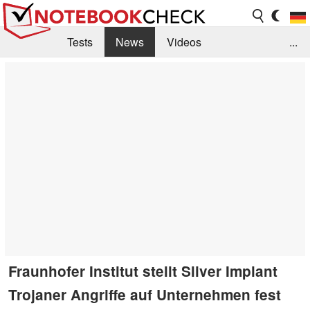
Tests
News
Videos
...
Benchmarks & Tech
Externe Tests
Kaufberatung
Deals
Suche
Jobs
Forum
Fraunhofer Institut stellt Sliver Implant
Trojaner Angriffe auf Unternehmen fest