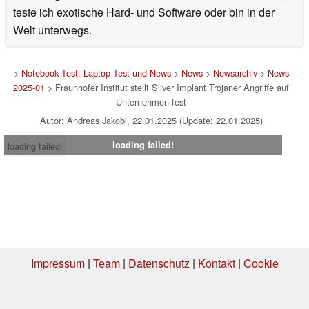
teste ich exotische Hard- und Software oder bin in der
Welt unterwegs.
>
Notebook Test, Laptop Test und News
>
News
>
Newsarchiv
>
News
2025-01
> Fraunhofer Institut stellt Sliver Implant Trojaner Angriffe auf
Unternehmen fest
Autor: Andreas Jakobi, 22.01.2025 (Update: 22.01.2025)
loading failed!
loading failed!
Impressum
|
Team
|
Datenschutz
|
Kontakt
|
Cookie
Einstellungen
| 03.08.2026 23:46
* Beim Kauf über einen Affiliate-Link kann Notebookcheck eine Vergütung