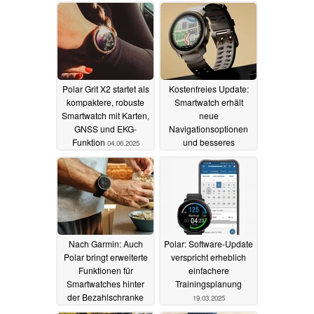
Polar Grit X2 startet als
Kostenfreies Update:
kompaktere, robuste
Smartwatch erhält
Smartwatch mit Karten,
neue
GNSS und EKG-
Navigationsoptionen
Funktion
und besseres
04.06.2025
Kartenmaterial
02.06.2025
Nach Garmin: Auch
Polar: Software-Update
Polar bringt erweiterte
verspricht erheblich
Funktionen für
einfachere
Smartwatches hinter
Trainingsplanung
der Bezahlschranke
19.03.2025
11.04.2025