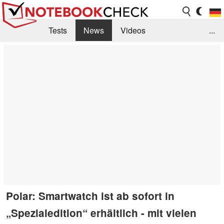
Tests
News
Videos
...
Benchmarks & Tech
Externe Tests
Kaufberatung
Deals
Suche
Jobs
Forum
Polar: Smartwatch ist ab sofort in
„Spezialedition“ erhältlich - mit vielen