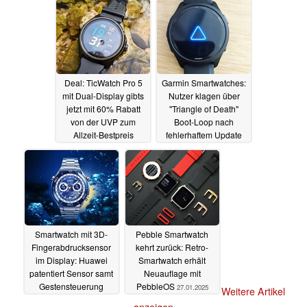
Deal: TicWatch Pro 5
Garmin Smartwatches:
mit Dual-Display gibts
Nutzer klagen über
jetzt mit 60% Rabatt
"Triangle of Death"
von der UVP zum
Boot-Loop nach
Allzeit-Bestpreis
fehlerhaftem Update
29.01.2025
28.01.2025
Smartwatch mit 3D-
Pebble Smartwatch
Fingerabdrucksensor
kehrt zurück: Retro-
im Display: Huawei
Smartwatch erhält
patentiert Sensor samt
Neuauflage mit
Gestensteuerung
PebbleOS
27.01.2025
Weitere Artikel
28.01.2025