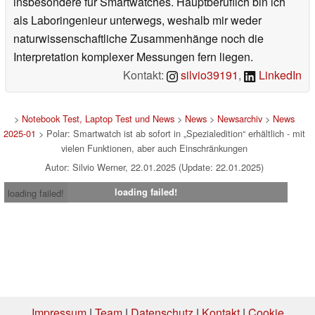
insbesondere für Smartwatches. Hauptberuflich bin ich
als Laboringenieur unterwegs, weshalb mir weder
naturwissenschaftliche Zusammenhänge noch die
Interpretation komplexer Messungen fern liegen.
Kontakt:
silvio39191
,
LinkedIn
>
Notebook Test, Laptop Test und News
>
News
>
Newsarchiv
>
News
2025-01
> Polar: Smartwatch ist ab sofort in „Spezialedition“ erhältlich - mit
vielen Funktionen, aber auch Einschränkungen
Autor: Silvio Werner, 22.01.2025 (Update: 22.01.2025)
loading failed!
loading failed!
Impressum
|
Team
|
Datenschutz
|
Kontakt
|
Cookie